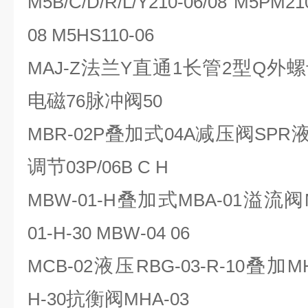
M5B/C/D/R/L/Y210-06/08 M5PM21
08 M5HS110-06
法兰
直通
长管
型
外螺
MAJ-Z
Y
1
2
Q
电磁
脉冲阀
76
50
叠加式
减压阀
MBR-02P
04A
SPR
调节
03P/06B C H
叠加式
溢流阀
MBW-01-H
MBA-01
01-H-30 MBW-04 06
液压
叠加
MCB-02
RBG-03-R-10
M
抗衡阀
H-30
MHA-03