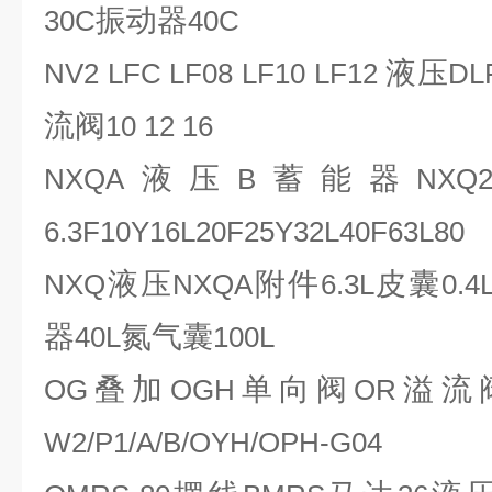
振动器
30C
40C
液压
NV2 LFC LF08 LF10 LF12
DL
流阀
10 12 16
液压
蓄能器
NXQA
B
NXQ
6.3F10Y16L20F25Y32L40F63L80
液压
附件
皮囊
NXQ
NXQA
6.3L
0.4
器
氮气囊
40L
100L
叠加
单向阀
溢流
OG
OGH
OR
W2/P1/A/B/OYH/OPH-G04