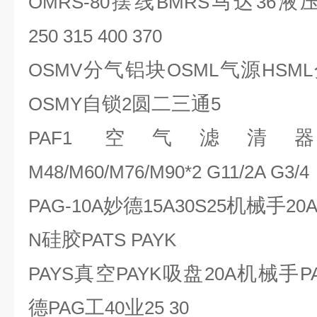
摆线
马达
液
OMRS-80
BMRS
36
250 315 400 370
分气铝块
气源
OSMV
OSML
HSML
自锁
圆二三通
OSMY
2
5
空气滤清
PAF1
M48/M60/M76/M90*2 G11/2A G3/4
妙德
机械手
PAG-10A
15A30S25
20
硅胶
N
PATS PAYK
真空
吸盘
机械手
PAYS
PAYK
20A
P
德
工
业
PAG
40
25 30