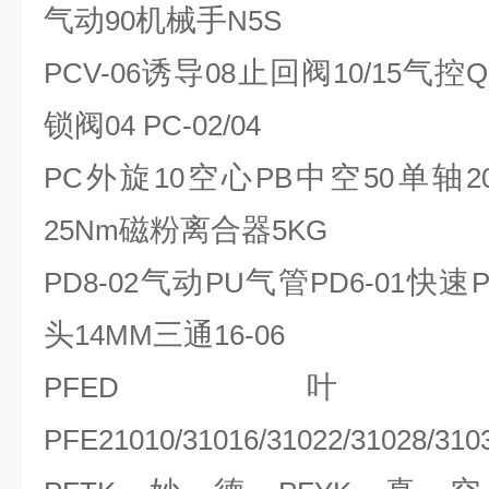
气动
机械手
90
N5S
诱导
止回阀
气控
PCV-06
08
10/15
Q
锁阀
04 PC-02/04
外旋
空心
中空
单轴
PC
10
PB
50
2
磁粉离合器
25Nm
5KG
气动
气管
快速
PD8-02
PU
PD6-01
P
头
三通
14MM
16-06
叶
PFED
PFE21010/31016/31022/31028/310