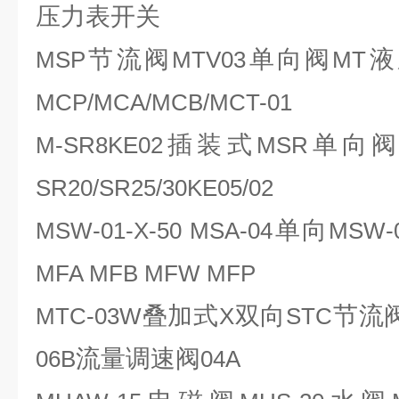
压力表开关
节流阀
单向阀
液
MSP
MTV03
MT
MCP/MCA/MCB/MCT-01
插装式
单向
M-SR8KE02
MSR
SR20/SR25/30KE05/02
单向
MSW-01-X-50 MSA-04
MSW-
MFA MFB MFW MFP
叠加式
双向
节流
MTC-03W
X
STC
流量调速阀
06B
04A