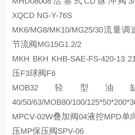
活塞式
脉冲阀
MHD08008
CD
3
XQCD NG-Y-76S
流量调
MK6/MG8/MK10/MG25/30
节流阀
MG15G1.2/2
MKH BKH KHB-SAE-FS-420-13 210 
压
球阀
F3
F6
轻型油
MOB32
40/50/63/MOB80/100/125*50*200*3
叠加阀
液控
单
MPCV-02W
04
MPD
压
保压阀
MP
SPV-06