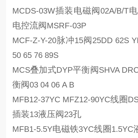
插装电磁阀
电
MCDS-03W
02A/B/T
电控流阀
MSRF-03P
脉冲
阀
MCF-Z-Y-20
15
25DD 62S Y
50 65 76 89S
叠加式
平衡阀
MCS
DYP
SHVA DR
衡阀
03 04 06 A B
线圈
MFB12-37YC MFZ12-90YC
D
插装
液压阀
孔
13
23
电磁铁
线圈
MFB1-5.5Y
3YC
1.5YC