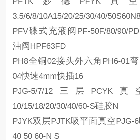
妙德
真
PFTK
PFYK
3.5/6/8/10A15/20/25/30/40/50S60N
碟式充液阀
PFV
PF-50F/80/90/PD
油阀
HPF63FD
全铜
接头外六角
弯
PH8
02
PH6-01
快速
快插
04
4mm
16
三层
真
PJG-5/7/12
PCYK
硅胶
10/15/18/20/30/40/60-S
N
双层
吸平面真空
PJYK
PJTK
PJG-6
40 50 60-N S