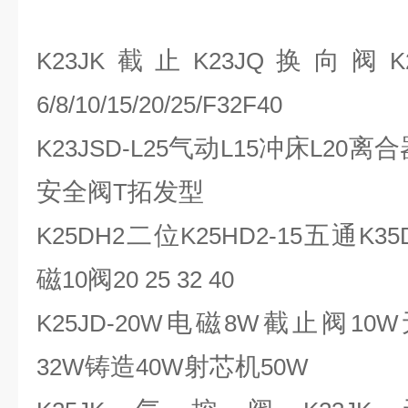
截止
换向阀
K23JK
K23JQ
K
6/8/10/15/20/25/F32F40
气动
冲床
离合
K23JSD-L25
L15
L20
安全阀
拓发型
T
二位
五通
K25DH2
K25HD2-15
K35
磁
阀
10
20 25 32 40
电磁
截止阀
K25JD-20W
8W
10W
铸造
射芯机
32W
40W
50W