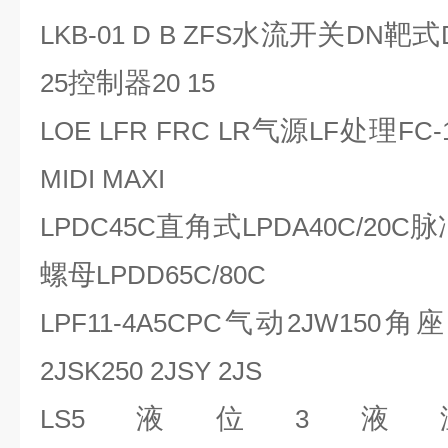
水流开关
靶式
LKB-01 D B ZFS
DN
控制器
25
20 15
气源
处理
LOE LFR FRC LR
LF
FC-1
MIDI MAXI
直角式
脉
LPDC45C
LPDA40C/20C
螺母
LPDD65C/80C
气动
角座
LPF11-4A5CPC
2JW150
2JSK250 2JSY 2JS
液位
液
LS5
3