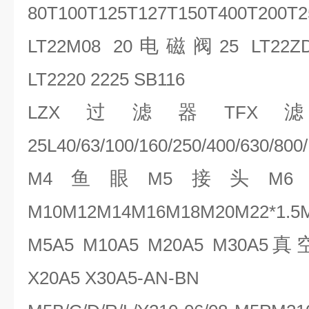
80T100T125T127T150T400T200T2
电磁阀
LT22M08 20
25 LT22Z
LT2220 2225 SB116
过滤器
LZX
TFX
25L40/63/100/160/250/400/630/800
鱼眼
接头
M4
M5
M6
M10M12M14M16M18M20M22*1.5
真
M5A5 M10A5 M20A5 M30A5
X20A5 X30A5-AN-BN