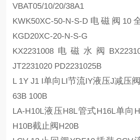
VBAT05/10/20/38A1
电磁阀
KWK50XC-50-N-S-D
10
KGD20XC-20-N-S-G
电磁水阀
KX2231008
BX2231
JT2231020 PD2231025B
单向
节流
液压
减压
L 1Y J1 I
LI
IY
J
63B 100B
液压
管式
单向
LA-H10L
H8L
H16L
H
截止阀
H10B
H20B