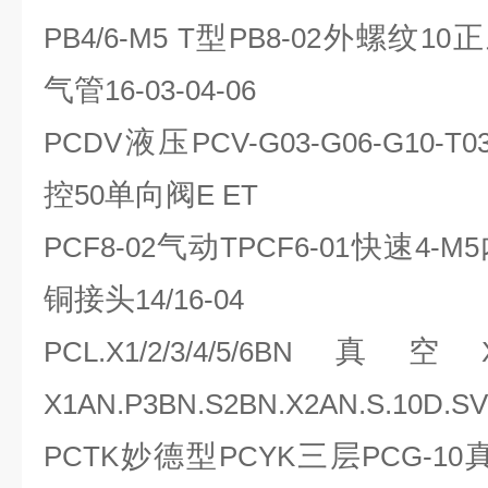
型
外螺纹
正
PB4/6-M5 T
PB8-02
10
气管
16-03-04-06
液压
PCDV
PCV-G03-G06-G10-T03
控
单向阀
50
E ET
气动
快速
PCF8-02
TPCF6-01
4-M5
铜接头
14/16-04
真空
PCL.X1/2/3/4/5/6BN
X1AN.P3BN.S2BN.X2AN.S.10D.SV
妙德型
三层
PCTK
PCYK
PCG-10