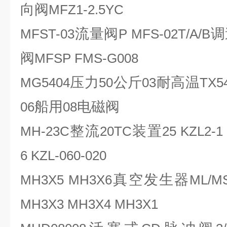
向阀
MFZ1-2.5YC
流量阀
调
MFST-03
P MFS-02T/A/B
阀
MFSP FMS-G008
压力
公斤
耐高温
MG5404
50
03
TX5
船用
电磁阀
06
08
整流
装置
MH-23C
20TC
25 KZL2-1
6 KZL-060-020
真空发生器
MH3X5 MH3X6
ML/M
MH3X3 MH3X4 MH3X1