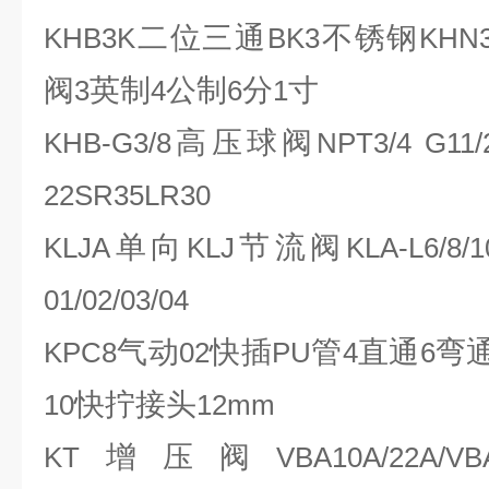
二位三通
不锈钢
KHB3K
BK3
KHN
阀
英制
公制
分
寸
3
4
6
1
高压球阀
KHB-G3/8
NPT3/4 G11/2
22SR35LR30
单向
节流阀
KLJA
KLJ
KLA-L6/8/1
01/02/03/04
气动
快插
管
直通
弯
KPC8
02
PU
4
6
快拧接头
10
12mm
增压阀
KT
VBA10A/22A/VBA