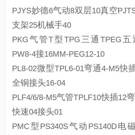
妙德
气动
双层
真空
PJYS
6
8
10
PJT
支架
机械手
25
40
气管
型
三通
五
PKG
T
TPG
TPEG
接
PW8-4
16MM-PEG12-10
微型
弯通
快
PL8-02
TPL6-01
4-M5
全铜接头
16-04
气管
快插
PLF4/6/8-M5
TPLF10
12
快速
接头
04
01
型
气动
电
PMC
PS340S
PS140D