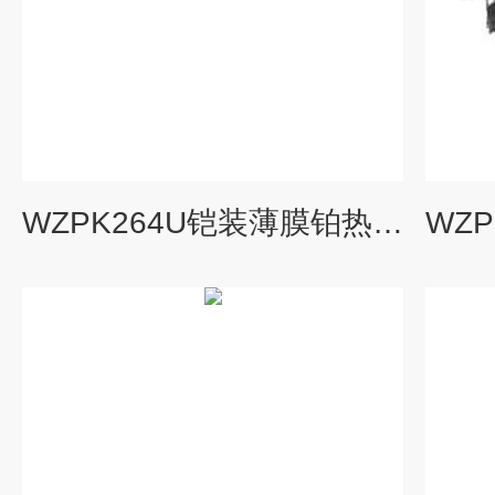
WZPK264U铠装薄膜铂热电阻，WZPK-264U,