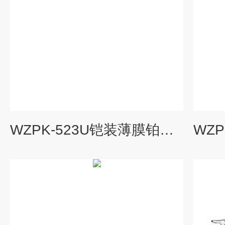
WZPK-523U铠装薄膜铂热电阻，WZPK-523U,