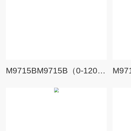
M9715BM9715B（0-120A/0-500V/1800W）可编程直流电子负载