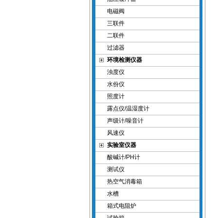
电磁阀
三联件
二联件
过滤器
环境检测仪器
浊度仪
水份仪
照度计
露点仪/温湿度计
声级计/噪音计
风速仪
实验室仪器
酸碱计/PH计
测试仪
热空气消毒箱
水槽
箱式电阻炉