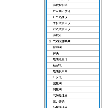
温度控制器
双金属温度计
红外热像仪
手持式测温仪
在线式测温仪
温度计
气动元件系列
脉冲阀
探头
电磁流量计
柱塞泵
电磁换向阀
叶片泵
减压阀
调压阀
气源处理器
压力开关
油压缓冲器