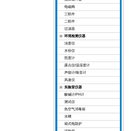
电磁阀
三联件
二联件
过滤器
环境检测仪器
浊度仪
水份仪
照度计
露点仪/温湿度计
声级计/噪音计
风速仪
实验室仪器
酸碱计/PH计
测试仪
热空气消毒箱
水槽
箱式电阻炉