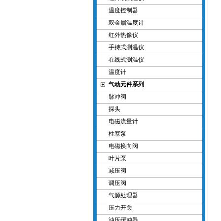
温度控制器
双金属温度计
红外热像仪
手持式测温仪
在线式测温仪
温度计
气动元件系列
脉冲阀
探头
电磁流量计
柱塞泵
电磁换向阀
叶片泵
减压阀
调压阀
气源处理器
压力开关
油压缓冲器