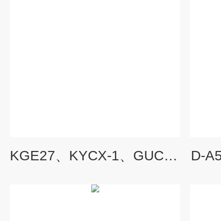
KGE27、KYCX-1、GUC100CS1-J 磁性开关CJK-1C、CJK-3C、CJK-5C
D-A