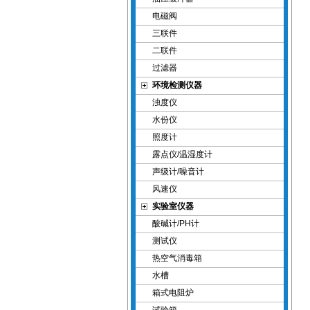
电磁阀
三联件
二联件
过滤器
环境检测仪器
浊度仪
水份仪
照度计
露点仪/温湿度计
声级计/噪音计
风速仪
实验室仪器
酸碱计/PH计
测试仪
热空气消毒箱
水槽
箱式电阻炉