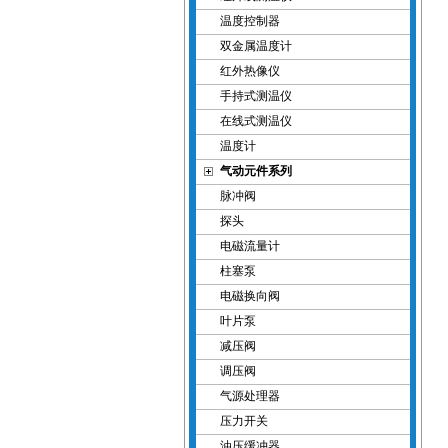
温度控制器
双金属温度计
红外热像仪
手持式测温仪
在线式测温仪
温度计
气动元件系列
脉冲阀
探头
电磁流量计
柱塞泵
电磁换向阀
叶片泵
减压阀
调压阀
气源处理器
压力开关
油压缓冲器