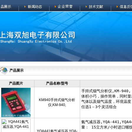
产品展示
产品图片
产品名称/型号
KM940手持式烟气分析
仪,KM-940,
YQA441氨气减压器,YQA-