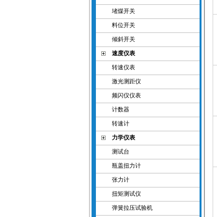
堵煤开关
料位开关
倾斜开关
速度仪表
转速仪表
激光测距仪
频闪仪仪表
计数器
转速计
力学仪表
测试台
瓶盖扭力计
张力计
扭矩测试仪
弹簧拉压试验机