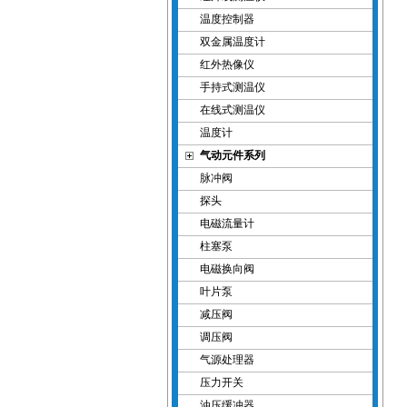
温度控制器
双金属温度计
红外热像仪
手持式测温仪
在线式测温仪
温度计
气动元件系列
脉冲阀
探头
电磁流量计
柱塞泵
电磁换向阀
叶片泵
减压阀
调压阀
气源处理器
压力开关
油压缓冲器