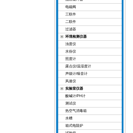
电磁阀
三联件
二联件
过滤器
环境检测仪器
浊度仪
水份仪
照度计
露点仪/温湿度计
声级计/噪音计
风速仪
实验室仪器
酸碱计/PH计
测试仪
热空气消毒箱
水槽
箱式电阻炉