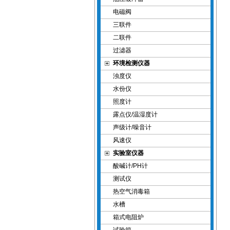
电磁阀
三联件
二联件
过滤器
环境检测仪器
浊度仪
水份仪
照度计
露点仪/温湿度计
声级计/噪音计
风速仪
实验室仪器
酸碱计/PH计
测试仪
热空气消毒箱
水槽
箱式电阻炉