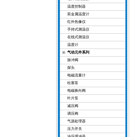
温度控制器
双金属温度计
红外热像仪
手持式测温仪
在线式测温仪
温度计
气动元件系列
脉冲阀
探头
电磁流量计
柱塞泵
电磁换向阀
叶片泵
减压阀
调压阀
气源处理器
压力开关
油压缓冲器