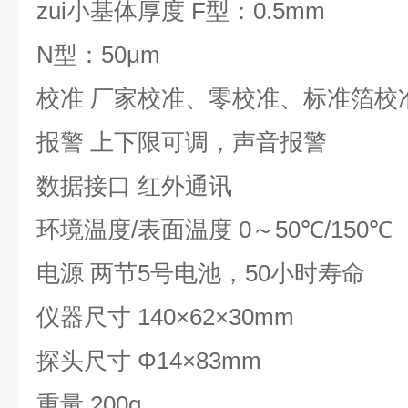
zui小基体厚度
F
型：
0.5mm
N
型：
50μm
校准
厂家校准、零校准、标准箔校
报警
上下限可调，声音报警
数据接口
红外通讯
环境温度
/
表面温度
0
～
50℃/150℃
电源
两节
5
号电池，
50
小时寿命
仪器尺寸
140×62×30mm
探头尺寸
Φ
14×83mm
重量
200g