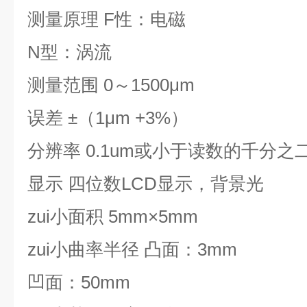
测量原理
F
性：电磁
N
型：涡流
测量范围
0
～
1500μm
误差
±
（1μm +3%）
分辨率
0.1um
或小于读数的千分之
显示
四位数
LCD
显示，背景光
zui小面积
5mm×5mm
zui小曲率半径
凸面：
3mm
凹面：
50mm