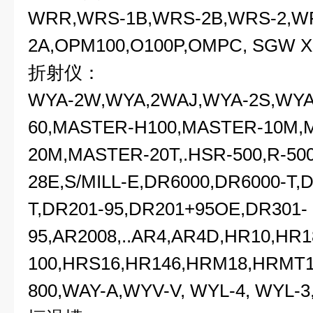
WRR,WRS-1B,WRS-2B,WRS-2,W
2A,OPM100,O100P,OMPC, SGW X
折射仪：
WYA-2W,WYA,2WAJ,WYA-2S,WYA
60,MASTER-H100,MASTER-10M,
20M,MASTER-20T,.HSR-500,R-500
28E,S/MILL-E,DR6000,DR6000-T,
T,DR201-95,DR201+95OE,DR301-
95,AR2008,..AR4,AR4D,HR10,H
100,HRS16,HR146,HRM18,HRMT
800,WAY-A,WYV-V, WYL-4, WYL-3