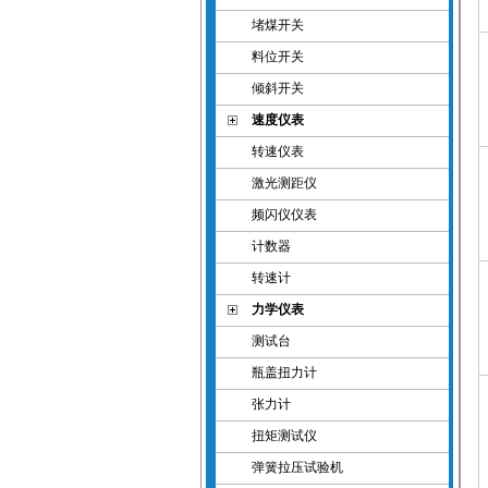
堵煤开关
料位开关
倾斜开关
速度仪表
转速仪表
激光测距仪
频闪仪仪表
计数器
转速计
力学仪表
测试台
瓶盖扭力计
张力计
扭矩测试仪
弹簧拉压试验机