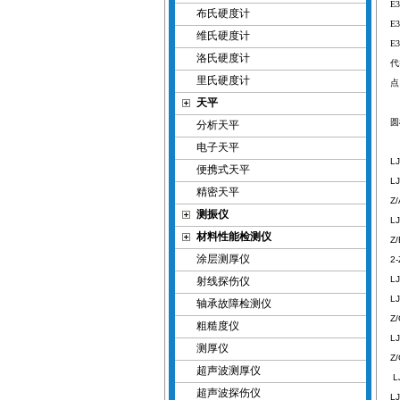
E3
布氏硬度计
E3
维氏硬度计
E3
洛氏硬度计
代
里氏硬度计
点
天平
分析天平
电子天平
LJ
便携式天平
LJ
精密天平
Z
测振仪
LJ
材料性能检测仪
Z
涂层测厚仪
2
LJ
射线探伤仪
L
轴承故障检测仪
Z
粗糙度仪
LJ
测厚仪
Z
超声波测厚仪
L
超声波探伤仪
LJ