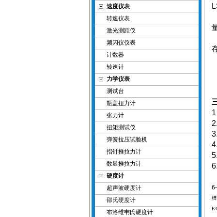
速度仪表
转速仪表
激光测距仪
频闪仪仪表
计数器
转速计
力学仪表
测试台
瓶盖扭力计
张力计
扭矩测试仪
弹簧拉压试验机
指针推拉力计
数显推拉力计
硬度计
6
超声波硬度计
槽
邵氏硬度计
E
布洛维韦氏硬度计