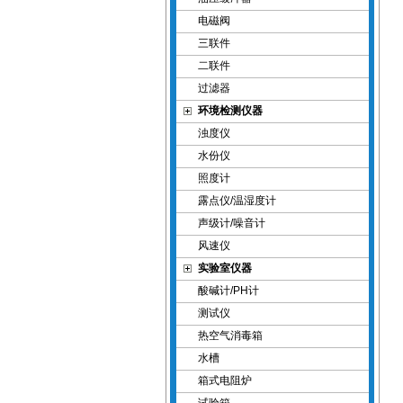
电磁阀
三联件
二联件
过滤器
环境检测仪器
浊度仪
水份仪
照度计
露点仪/温湿度计
声级计/噪音计
风速仪
实验室仪器
酸碱计/PH计
测试仪
热空气消毒箱
水槽
箱式电阻炉