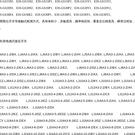
S-GS15N1
、E3S-GS15N2、E3S-GS15P1、E3S-GS15P2、E3S-GS15Y1、E3S-GS15Y2。
S-GS20N1
、E3S-GS20N2、E3S-GS20P1、E3S-GS20P2、E3S-GS20Y1、E3S-GS20Y2。
S-GS30E4
、E3S-GS30E2、E3S-GS30P1、E3S-GS30P2、E3S-GS30Y1、E3S-GS30Y2。
替限位开关等接触式检测方式。具有体积小，灵敏度高，频率响应快，重复定位精度高，瞬变过程短
。
圆柱形电感式接近开关
4A3-1-Z/BX, LJ4A3-1-Z/AX, LJ4A3-1-Z/BY, LJ4A3-1-Z/AY, LJ5A3-1-Z/BX, LJ5A3-1-Z/AX, LJ5A3-
6A3-1-Z/BY, LJ6A3-1-Z/AY,LJ6A3-1-Z/EX,LJ6A3-1-Z/DX, LJ6A3-1-Z/EZ, LJ6A3-1-Z/DZ,LJ6A
/AY,LJ6A3-2-Z/EX,LJ6A3-2-Z/DX, LJ6A3-2-Z/EZ, LJ6A3-2-Z/DZ,LJ8A3-1-Z/BX, LJ8A3-1-Z
8A3-1-Z/DX,LJ8A3-1-Z/EZ,LJ8A3-1-Z/DZ,LJ8A3-2-Z/BX,LJ8A3-2-Z/AX, LJ8A3-2-Z/BY, LJ8A3
/EZ,LJ8A3-2-Z/DZ,LJ10A3-2-Z/BX LJ10A3-2-Z/AX, LJ10A3-2-Z/BY, LJ10A3-2-Z/AY, LJ10A
-Z/DZ, LJ12A3-2-Z/BX, LJ12A3-2-Z/AX, LJ12A3-2-Z/CX LJ12A3-2-Z/BY, LJ12A3-2-Z/AY, 
12A3-2-J/EZ, LJ12A3-2-J/DZ, LJ12A3-4-Z/BX, LJ12A3-4-Z/AX, LJ12A3-4-Z/CX LJ12A3-4-Z
J12A3-4-Z/DX LJ12A3-4-J/EZ, LJ12A3-4-J/DZ, LJ18A3-5-Z/BX, LJ18A3-5-Z/AX, LJ18A3-5
/CY, LJ18A3-5-Z/EX, LJ18A3-5-Z/DX
18A3-5-J/EZ, LJ18A3-5-J/DZ, LJ18A3-5-J/EDZ, LJ18A3-8-Z/BX LJ18A3-8-Z/AX LJ18A3-8-Z/
/CY LJ18A3-8-Z/EX LJ18A3-8-Z/DX, LJ18A3-8-J/EZ, LJ18A3-8-J/DZ, LJ18A3-8-J/EDZ, LJ2
J24A3-8-Z/BY, LJ24A3-8-Z/AY LJ24A3-8-Z/CY LJ24A3-8-Z/EX, LJ24A3-8-Z/DX, LJ24A3-
24A3-10-Z/BX, LJ24A3-10-Z/AX, LJ24A3-10-Z/CX LJ24A3-10-Z/BY LJ24A3-10-Z/AY LJ24A3-1