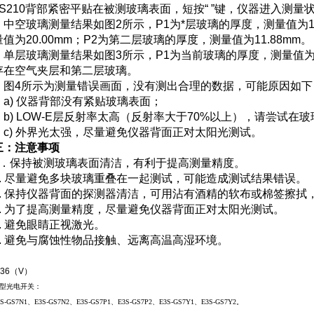
LS210背部紧密平贴在被测玻璃表面，短按“ ”键，仪器进入测
中空玻璃测量结果如图2所示，P1为*层玻璃的厚度，测量值为11
量值为20.00mm；P2为第二层玻璃的厚度，测量值为11.88mm。
单层玻璃测量结果如图3所示，P1为当前玻璃的厚度，测量值为9.9
存在空气夹层和第二层玻璃。
图4所示为测量错误画面，没有测出合理的数据，可能原因如下
a) 仪器背部没有紧贴玻璃表面；
b) LOW-E层反射率太高（反射率大于70%以上），请尝试在
c) 外界光太强，尽量避免仪器背面正对太阳光测试。
三：注意事项
1．保持被测玻璃表面清洁，有利于提高测量精度。
2. 尽量避免多块玻璃重叠在一起测试，可能造成测试结果错误。
3. 保持仪器背面的探测器清洁，可用沾有酒精的软布或棉签擦
4. 为了提高测量精度，尽量避免仪器背面正对太阳光测试。
5. 避免眼睛正视激光。
6. 避免与腐蚀性物品接触、远离高温高湿环境。
-36（V）
型光电开关：
3S-GS7N1
、E3S-GS7N2、E3S-GS7P1、E3S-GS7P2、E3S-GS7Y1、E3S-GS7Y2。