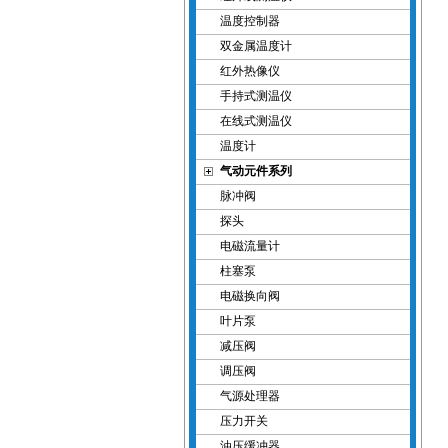
温度控制器
双金属温度计
红外热像仪
手持式测温仪
在线式测温仪
温度计
气动元件系列
脉冲阀
探头
电磁流量计
柱塞泵
电磁换向阀
叶片泵
减压阀
调压阀
气源处理器
压力开关
油压缓冲器