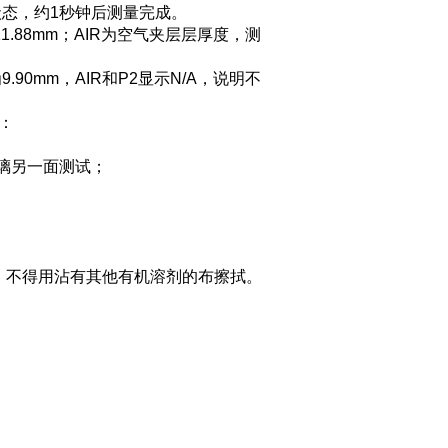
量状态，约1秒钟后测量完成。
.88mm；AIR为空气夹层层厚度，测
0mm，AIR和P2显示N/A，说明不
：
玻璃另一面测试；
拭，不得用沾有其他有机溶剂的布擦拭。