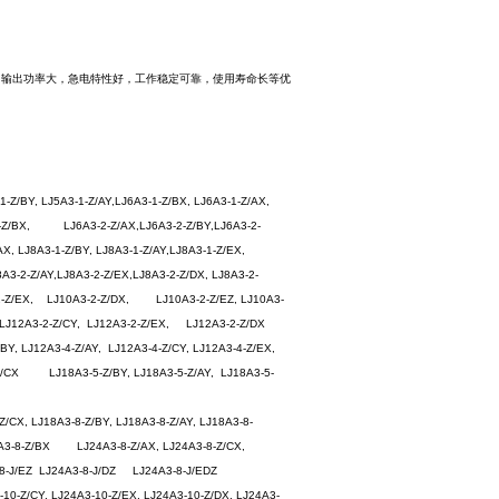
，输出功率大，急电特性好，工作稳定可靠，使用寿命长等优
1-Z/BY, LJ5A3-1-Z/AY,LJ6A3-1-Z/BX, LJ6A3-1-Z/AX,
3-2-Z/BX, LJ6A3-2-Z/AX,LJ6A3-2-Z/BY,LJ6A3-2-
/AX, LJ8A3-1-Z/BY, LJ8A3-1-Z/AY,LJ8A3-1-Z/EX,
-2-Z/AY,LJ8A3-2-Z/EX,LJ8A3-2-Z/DX, LJ8A3-2-
3-2-Z/EX, LJ10A3-2-Z/DX, LJ10A3-2-Z/EZ, LJ10A3-
LJ12A3-2-Z/CY, LJ12A3-2-Z/EX, LJ12A3-2-Z/DX
/BY, LJ12A3-4-Z/AY, LJ12A3-4-Z/CY, LJ12A3-4-Z/EX,
-Z/CX LJ18A3-5-Z/BY, LJ18A3-5-Z/AY, LJ18A3-5-
CX, LJ18A3-8-Z/BY, LJ18A3-8-Z/AY, LJ18A3-8-
4A3-8-Z/BX LJ24A3-8-Z/AX, LJ24A3-8-Z/CX,
8-J/EZ LJ24A3-8-J/DZ LJ24A3-8-J/EDZ
0-Z/CY, LJ24A3-10-Z/EX, LJ24A3-10-Z/DX, LJ24A3-