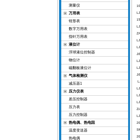
测量仪
10
万用表
LJ
15
钳形表
LJ
数字万用表
Z/
指针万用表
LJ
液位计
L
浮球液位控制器
J/
物位计
LJ
磁翻板液位计
L
J/
气体检测仪
LJ
减压器1
LJ
压力仪表
L
差压控制器
LJ
压力表
Z/
压力控制器
LJ
热电偶、热电阻
2
S
温度变送器
2
热电偶