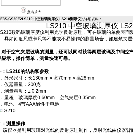
11.88mm。
点击放大
E3S-GS30E2LS210 中空玻璃测厚仪 LS210测厚仪
的详细资料：
LS210 中空玻璃测厚仪 LS
LS210数码玻璃厚度仪利用光学反射原理，可在玻璃的单侧表
具如刻度尺或卡尺等不能或不易操作的测量场合，如建筑夹层
对于空气夹层玻璃的测量，还可以同时获得两层玻璃及中间空气
晶显示，操作简单，测量快速可靠。
一：LS210的结构和参数
1．外形尺寸：长130mm × 宽70mm × 高28mm
2．仪器重量：200克
3．测量精度：± 0.2mm
4．量程：玻璃厚度0-60mm，空气夹层0-35mm
5．电池：4节AAA碱性干电池
二：测量操作
该仪器是利用玻璃对光线的反射原理制作，反射光线由仪器背面