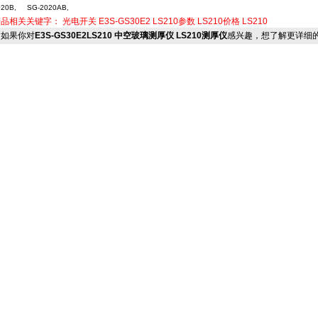
020B, SG-2020AB,
产品相关关键字：
光电开关
E3S-GS30E2
LS210参数
LS210价格
LS210
如果你对
E3S-GS30E2LS210 中空玻璃测厚仪 LS210测厚仪
感兴趣，想了解更详细