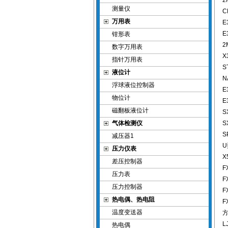
2
测量仪
C
万用表
E
E
钳形表
2
数字万用表
X
指针万用表
S
液位计
N
浮球液位控制器
E
物位计
E
磁翻板液位计
S
气体检测仪
S
S
减压器1
U
压力仪表
X
差压控制器
F
压力表
F
压力控制器
F
热电偶、热电阻
F
温度变送器
L
热电偶