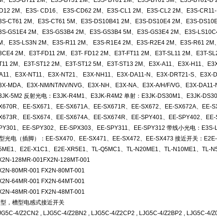
M、E3S-BT11 2M、E3S-BT31 2M、E3S- BT61 2M、E3S-BT61 5M、E3S-BT81-D
D12 2M、E3S- CD16、 E3S-CD62 2M、E3S-CL1 2M、E3S-CL2 2M、E3S-CR11
3S-CT61 2M、E3S-CT61 5M、E3S-DS10B41 2M、E3S-DS10E4 2M、E3S-DS10
3S-GS1E4 2M、E3S-GS3B4 2M、E3S-GS3B4 5M、E3S-GS3E4 2M、E3S-LS10C
M、E3S-LS3N 2M、E3S-R11 2M、 E3S-R1E4 2M、E3S-R2E4 2M、E3S-R61 2M
3CE4 2M、E3T-FD11 2M、E3T- FD12 2M、E3T-FT11 2M、E3T-SL11 2M、E3T-SL
T11 2M、E3T-ST12 2M、E3T-ST12 5M、E3T-ST13 2M、E3X-A11、E3X-H11、E3
A11、E3X-NT11、E3X-NT21、 E3X-NH11、E3X-DA11-N、E3X-DRT21-S、E3X-D
3X-MDA、E3X-NM/NT/NV/NVG、E3X-NH、E3X-NA、E3X-A/H/F/VG、E3X-DA1
3JK-5M2 反射光电：E3JK-R4M1、E3JK-R4M2 单射：E3JK-DS30M1、E3JK-DS
X670R、EE-SX671、EE-SX671A、EE-SX671R、EE-SX672、EE-SX672A、EE-S
X673R、EE-SX674、EE-SX674A、EE-SX674R、EE-SPY401、EE-SPY402、EE-
PY301、EE-SPY302、EE-SPX303、EE-SPY311、EE-SPY312 带线小光电：E3S-L
型光电（插脚）：EE-SX470、EE-SX471、EE-SX472、EE-SX473 接近开关：E2E-X
5ME1、E2E-X1C1、E2E-XR5E1、TL-Q5MC1、TL-N20ME1、TL-N10ME1、TL-
X2N-128MR-001FX2N-128MT-001
X2N-80MR-001 FX2N-80MT-001
X2N-64MR-001 FX2N-64MT-001
X2N-48MR-001 FX2N-48MT-001
方型，槽型电感式接近开关
JG5C-4/Z2CN2 , LJG5C-4/Z2BN2 , LJG5C-4/Z2CP2 , LJG5C-4/Z2BP2 , LJG5C-4/Z