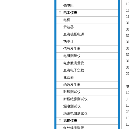
L
铂电阻
1
电工仪表
1
电桥
3
示波器
3
直流稳压电源
3
功率计
3
3
信号发生器
3
电阻测量仪
3
电参数测量仪
3
直流电子负载
2
兆欧表
函数发生器
耐压测试仪
L
耐压绝缘测试仪
,
L
漏电测试仪
J
绝缘电阻测试仪
L
温度仪表
L
红外线测温仪