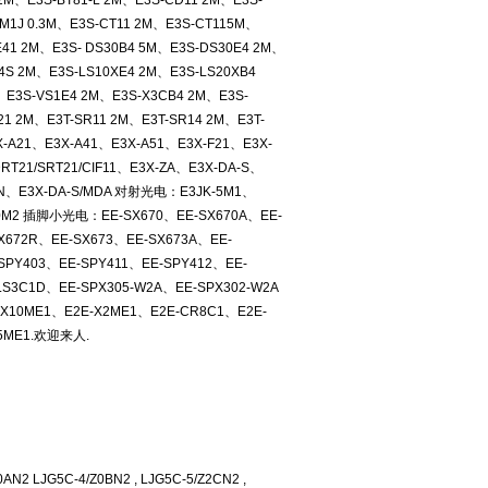
 2M、E3S-BT81-L 2M、E3S-CD11 2M、E3S-
-M1J 0.3M、E3S-CT11 2M、E3S-CT115M、
E41 2M、E3S- DS30B4 5M、E3S-DS30E4 2M、
4S 2M、E3S-LS10XE4 2M、E3S-LS20XB4
、E3S-VS1E4 2M、E3S-X3CB4 2M、E3S-
21 2M、E3T-SR11 2M、E3T-SR14 2M、E3T-
X-A21、E3X-A41、E3X-A51、E3X-F21、E3X-
RT21/SRT21/CIF11、E3X-ZA、E3X-DA-S、
1-N、E3X-DA-S/MDA 对射光电：E3JK-5M1、
30M2 插脚小光电：EE-SX670、EE-SX670A、EE-
X672R、EE-SX673、EE-SX673A、EE-
SPY403、EE-SPY411、EE-SPY412、EE-
S3C1D、EE-SPX305-W2A、EE-SPX302-W2A
10ME1、E2E-X2ME1、E2E-CR8C1、E2E-
N5ME1.欢迎来人.
0AN2 LJG5C-4/Z0BN2 , LJG5C-5/Z2CN2 ,