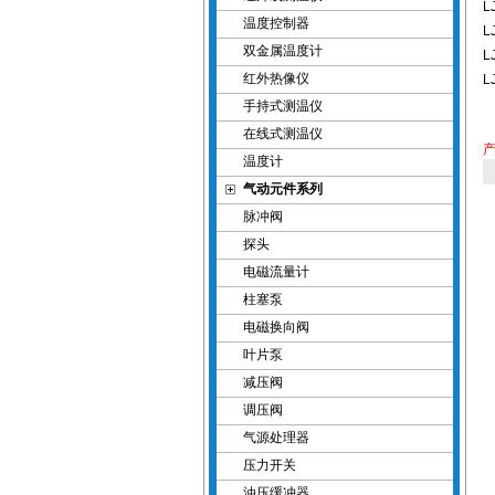
L
温度控制器
L
双金属温度计
L
红外热像仪
L
手持式测温仪
在线式测温仪
温度计
气动元件系列
脉冲阀
探头
电磁流量计
柱塞泵
电磁换向阀
叶片泵
减压阀
调压阀
气源处理器
压力开关
油压缓冲器