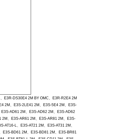
、E3R-DS30E4 2M BY OMC、E3R-R2E4 2M
E4 2M、E3S-2LE41 2M、E3S-5E4 2M、E3S-
、E3S-AD61 2M、E3S-AD62 2M、E3S-AD62
1 2M、E3S-AR61 2M、E3S-AR81 2M、E3S-
S-AT16-L、E3S-AT21 2M、E3S-AT31 2M、
M、E3S-BD61 2M、E3S-BD81 2M、E3S-BR81