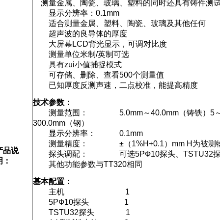
测量金属、陶瓷、玻璃、塑料的同时还具有铸件测
显示分辨率：0.1mm
适合测量金属、塑料、陶瓷、玻璃及其他任何
超声波的良导体的厚度
大屏幕LCD背光显示，可调对比度
测量单位米制/英制可选
具有zui小值捕捉模式
可存储、删除、查看500个测量值
已知厚度反测声速，二点校准，能提高精度
技术参数：
测量范围： 5.0mm～40.0mm（铸铁）5
300.0mm（钢）
显示分辨率： 0.1mm
测量精度： ±（1%H+0.1）mm H为被测
产品说
探头调配： 可选5PФ10探头、TSTU32
明：
其他功能参数与TT320相同
基本配置：
主机 1
5PФ10探头 1
TSTU32探头 1