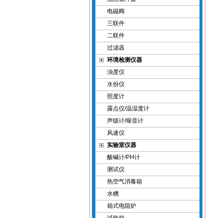
电磁阀
三联件
二联件
过滤器
环境检测仪器
浊度仪
水份仪
照度计
露点仪/温湿度计
声级计/噪音计
风速仪
实验室仪器
酸碱计/PH计
测试仪
热空气消毒箱
水槽
箱式电阻炉