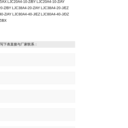
Z/AX LJC20A4-10-Z/BY LJC20A4-10-Z/AY
0-Z/BY LJC38A4-20-Z/AY LJC38A4-20-J/EZ
0-Z/AY LJC80A4-40-J/EZ LJC80A4-40-J/DZ
Z/BX
写下表直接与厂家联系：