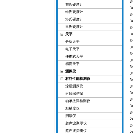
3
布氏硬度计
3
维氏硬度计
3
洛氏硬度计
3
里氏硬度计
3
天平
3
3
分析天平
3
电子天平
3
便携式天平
3
精密天平
3
测振仪
3
材料性能检测仪
3
涂层测厚仪
3
3
射线探伤仪
3
轴承故障检测仪
3
粗糙度仪
3
测厚仪
2
超声波测厚仪
2
超声波探伤仪
2