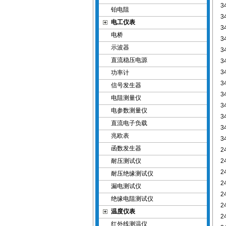
3
铂电阻
3
电工仪表
3
电桥
3
示波器
3
直流稳压电源
3
3
功率计
3
信号发生器
3
电阻测量仪
3
电参数测量仪
3
直流电子负载
3
兆欧表
3
函数发生器
2
耐压测试仪
2
2
耐压绝缘测试仪
2
漏电测试仪
2
绝缘电阻测试仪
2
温度仪表
2
红外线测温仪