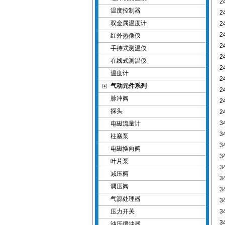
2
温度控制器
2
双金属温度计
2
2
红外热像仪
2
手持式测温仪
2
在线式测温仪
2
温度计
2
气动元件系列
2
脉冲阀
2
探头
2
3
电磁流量计
3
柱塞泵
3
电磁换向阀
3
叶片泵
3
减压阀
3
调压阀
3
气源处理器
3
压力开关
3
3
油压缓冲器