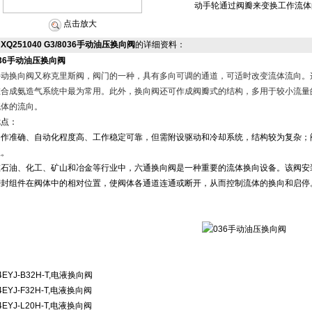
动手轮通过阀瓣来变换工作流体
点击放大
XQ251040 G3/8036手动油压换向阀
的详细资料：
36手动油压换向阀
手动换向阀又称克里斯阀，阀门的一种，具有多向可调的通道，可适时改变流体流向。
在合成氨造气系统中最为常用。此外，换向阀还可作成阀瓣式的结构，多用于较小流量
流体的流向。
优点：
动作准确、自动化程度高、工作稳定可靠，但需附设驱动和冷却系统，结构较为复杂；
上。
在石油、化工、矿山和冶金等行业中，六通换向阀是一种重要的流体换向设备。该阀安
密封组件在阀体中的相对位置，使阀体各通道连通或断开，从而控制流体的换向和启停
4EYJ-B32H-T,
电液换向阀
4EYJ-F32H-T,
电液换向阀
4EYJ-L20H-T,
电液换向阀