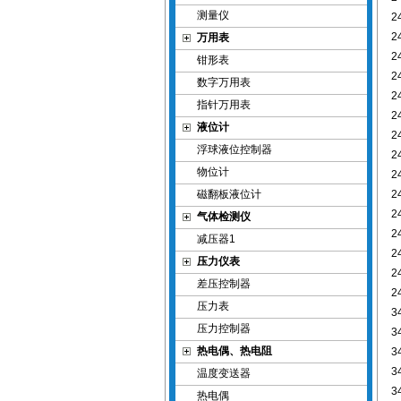
测量仪
2
2
万用表
2
钳形表
2
数字万用表
2
指针万用表
2
液位计
2
浮球液位控制器
2
物位计
2
磁翻板液位计
2
2
气体检测仪
2
减压器1
2
压力仪表
2
差压控制器
2
压力表
3
压力控制器
3
热电偶、热电阻
3
3
温度变送器
3
热电偶