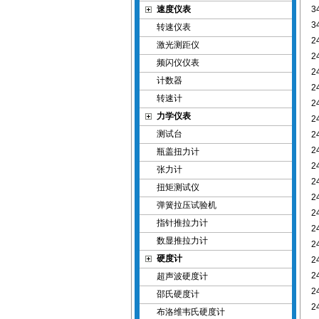
速度仪表
3
3
转速仪表
2
激光测距仪
2
频闪仪仪表
2
计数器
2
转速计
2
力学仪表
2
测试台
2
2
瓶盖扭力计
2
张力计
2
扭矩测试仪
2
弹簧拉压试验机
2
指针推拉力计
2
数显推拉力计
2
硬度计
2
2
超声波硬度计
2
邵氏硬度计
2
布洛维韦氏硬度计