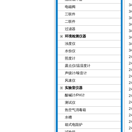
3
电磁阀
3
三联件
3
二联件
3
过滤器
3
环境检测仪器
3
浊度仪
3
3
水份仪
2
照度计
2
露点仪/温湿度计
2
声级计/噪音计
2
风速仪
2
实验室仪器
2
酸碱计/PH计
2
2
测试仪
2
热空气消毒箱
2
水槽
2
箱式电阻炉
2