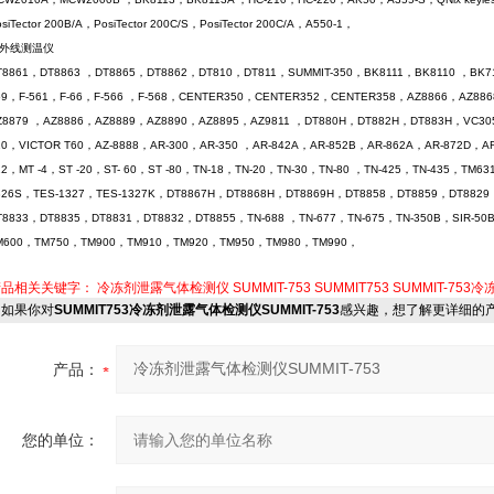
siTector 200B/A，PosiTector 200C/S，PosiTector 200C/A，A550-1，
红外线测温仪
T8861，DT8863 ，DT8865，DT8862，DT810，DT811，SUMMIT-350，BK8111，BK8110 ，BK71
59，F-561，F-66，F-566 ，F-568，CENTER350，CENTER352，CENTER358，AZ8866，AZ88
Z8879 ，AZ8886，AZ8889，AZ8890，AZ8895，AZ9811 ，DT880H，DT882H，DT883H，VC305
10，VICTOR T60，AZ-8888，AR-300，AR-350 ，AR-842A，AR-852B，AR-862A，AR-872D，A
22，MT -4，ST -20，ST- 60，ST -80，TN-18，TN-20，TN-30，TN-80 ，TN-425，TN-435，T
326S，TES-1327，TES-1327K，DT8867H，DT8868H，DT8869H，DT8858，DT8859，DT882
T8833，DT8835，DT8831，DT8832，DT8855，TN-688 ，TN-677，TN-675，TN-350B，SIR-5
M600，TM750，TM900，TM910，TM920，TM950，TM980，TM990，
产品相关关键字：
冷冻剂泄露气体检测仪
SUMMIT-753
SUMMIT753
SUMMIT-75
如果你对
SUMMIT753冷冻剂泄露气体检测仪SUMMIT-753
感兴趣，想了解更详细的
产品：
您的单位：