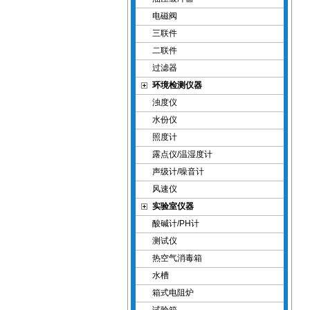
电磁阀
三联件
二联件
过滤器
环境检测仪器
浊度仪
水份仪
照度计
露点仪/温湿度计
声级计/噪音计
风速仪
实验室仪器
酸碱计/PH计
测试仪
热空气消毒箱
水槽
箱式电阻炉