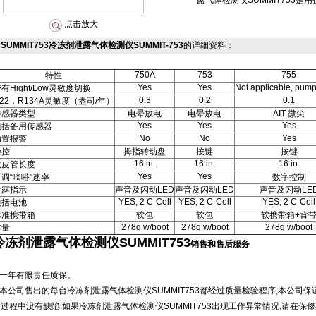
露气体检测仪SUMMIT753是用
点击放大
SUMMIT753冷冻剂泄露气体检测仪SUMMIT-753
的详细资料：
750A
753
755
特性
Yes
Yes
Not applicable, pump
有Hight/Low灵敏度切换
0.3
0.2
0.1
22，R134A灵敏度（盎司/年）
传感器类型
电晕放电
电晕放电
AIT 微尖
Yes
Yes
Yes
包括备用传感器
No
No
Yes
内置报警
操控
拇指转动盘
按键
按键
16 in.
16 in.
16 in.
蛇皮管长度
Yes
Yes
调“嘀嗒"速率
数字控制
泄露指示
声音及闪动LED
声音及闪动LED
声音及闪动LE
YES, 2 C-Cell
YES, 2 C-Cell
YES, 2 C-Cell
包括电池
标准携带箱
软包
软包
软携带箱+背
278g w/boot
278g w/boot
278g w/boot
重量
冷冻剂泄露气体检测仪SUMMIT753
销售和售后服务
.一年有限责任质保。
.本公司售出的每台冷冻剂泄露气体检测仪SUMMIT753都经过质量检验程序,本公司保
过程中没有缺陷.如果冷冻剂泄露气体检测仪SUMMIT753出现工作异常情况,请在