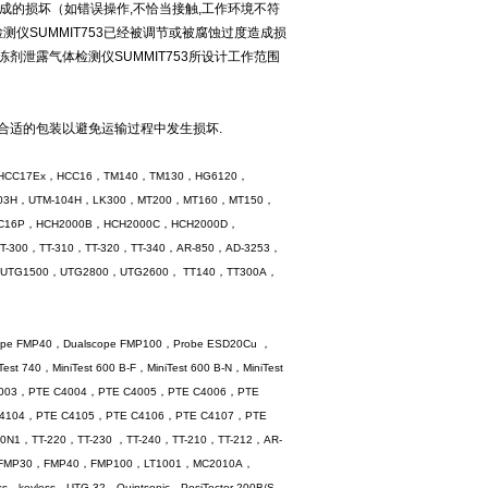
造成的损坏（如错误操作,不恰当接触,工作环境不符
仪SUMMIT753已经被调节或被腐蚀过度造成损
剂泄露气体检测仪SUMMIT753所设计工作范围
使用合适的包装以避免运输过程中发生损坏.
P，HCC17Ex，HCC16，TM140，TM130，HG6120，
-103H，UTM-104H，LK300，MT200，MT160，MT150，
C16P，HCH2000B，HCH2000C，HCH2000D，
T-300，TT-310，TT-320，TT-340，AR-850，AD-3253，
UTG1500，UTG2800，UTG2600， TT140，TT300A，
pe FMP40，Dualscope FMP100，Probe ESD20Cu ，
 740，MiniTest 600 B-F，MiniTest 600 B-N，MiniTest
E C4003，PTE C4004，PTE C4005，PTE C4006，PTE
C4104，PTE C4105，PTE C4106，PTE C4107，PTE
N1，TT-220，TT-230 ，TT-240，TT-210，TT-212，AR-
FMP30，FMP40，FMP100，LT1001，MC2010A，
eyless，UTG-32，Quintsonic，PosiTector 200B/S，