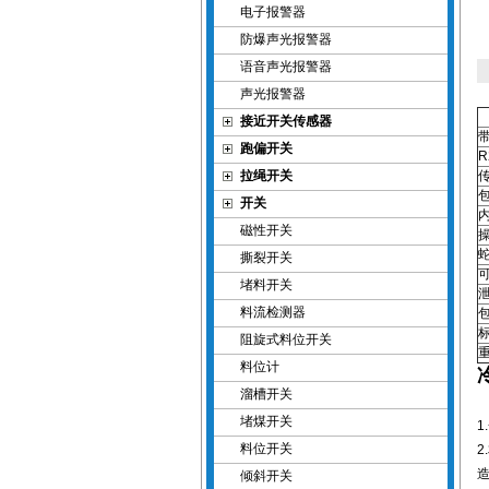
电子报警器
防爆声光报警器
语音声光报警器
声光报警器
接近开关传感器
带
跑偏开关
R
拉绳开关
开关
磁性开关
撕裂开关
可
堵料开关
料流检测器
阻旋式料位开关
料位计
溜槽开关
堵煤开关
1
料位开关
2
造
倾斜开关