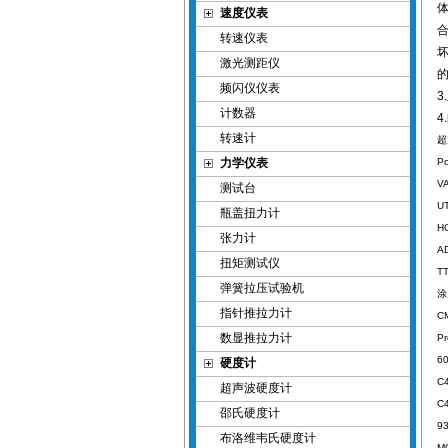
体
速度仪表
转速仪表
坏
激光测距仪
频闪仪仪表
3
计数器
4
转速计
超
力学仪表
P
V
测试台
U
瓶盖扭力计
H
张力计
A
扭矩测试仪
T
弹簧拉压试验机
涂
指针推拉力计
C
数显推拉力计
P
6
硬度计
C
超声波硬度计
C
邵氏硬度计
9
布洛维韦氏硬度计
M