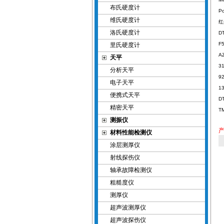
布氏硬度计
Po
维氏硬度计
洛氏硬度计
D
F
里氏硬度计
A
天平
3
分析天平
9
电子天平
1
便携式天平
D
精密天平
T
测振仪
材料性能检测仪
涂层测厚仪
射线探伤仪
轴承故障检测仪
粗糙度仪
测厚仪
超声波测厚仪
超声波探伤仪