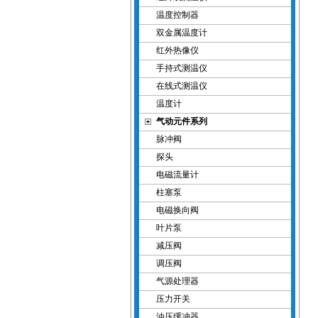
温度控制器
双金属温度计
红外热像仪
手持式测温仪
在线式测温仪
温度计
气动元件系列
脉冲阀
探头
电磁流量计
柱塞泵
电磁换向阀
叶片泵
减压阀
调压阀
气源处理器
压力开关
油压缓冲器