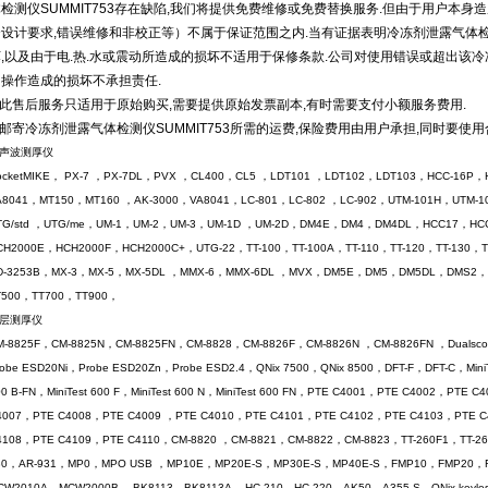
检测仪SUMMIT753存在缺陷,我们将提供免费维修或免费替换服务.但由于用户本身
合设计要求,错误维修和非校正等）不属于保证范围之内.当有证据表明冷冻剂泄露气体检测
,以及由于电.热.水或震动所造成的损坏不适用于保修条款.公司对使用错误或超出该冷冻
的操作造成的损坏不承担责任.
.此售后服务只适用于原始购买,需要提供原始发票副本,有时需要支付小额服务费用.
.邮寄冷冻剂泄露气体检测仪SUMMIT753所需的运费,保险费用由用户承担,同时要
声波测厚仪
ocketMIKE， PX-7 ，PX-7DL，PVX ，CL400，CL5 ，LDT101 ，LDT102，LDT103，HCC-16
A8041，MT150，MT160 ，AK-3000，VA8041，LC-801，LC-802 ，LC-902，UTM-101H，UTM
TG/std ，UTG/me，UM-1，UM-2，UM-3，UM-1D ，UM-2D，DM4E，DM4，DM4DL，HCC17，HC
CH2000E，HCH2000F，HCH2000C+，UTG-22，TT-100，TT-100A，TT-110，TT-120，TT-130，T
D-3253B，MX-3，MX-5，MX-5DL ，MMX-6，MMX-6DL ，MVX，DM5E，DM5，DM5DL，DMS2，
T500，TT700，TT900，
层测厚仪
M-8825F，CM-8825N，CM-8825FN，CM-8828，CM-8826F，CM-8826N ，CM-8826FN ，Dualsco
robe ESD20Ni，Probe ESD20Zn，Probe ESD2.4，QNix 7500，QNix 8500，DFT-F，DFT-C，MiniTest
00 B-FN，MiniTest 600 F，MiniTest 600 N，MiniTest 600 FN，PTE C4001，PTE C4002，PT
4007，PTE C4008，PTE C4009 ，PTE C4010，PTE C4101，PTE C4102，PTE C4103，PTE 
4108，PTE C4109，PTE C4110，CM-8820 ，CM-8821，CM-8822，CM-8823，TT-260F1，TT-260
30，AR-931，MP0，MPO USB ，MP10E，MP20E-S，MP30E-S，MP40E-S，FMP10，FMP20，
CW2010A，MCW2000B ，BK8113，BK8113A ，HC-210，HC-220，AK50，A355-S，QNix keyless，k