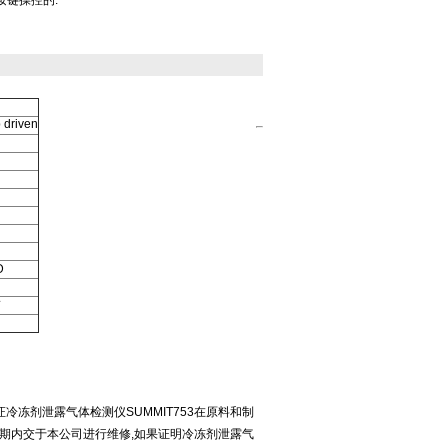
按键操控的.
 driven
D
带
证冷冻剂泄露气体检测仪SUMMIT753在原料和制
保修期内交于本公司进行维修,如果证明冷冻剂泄露气