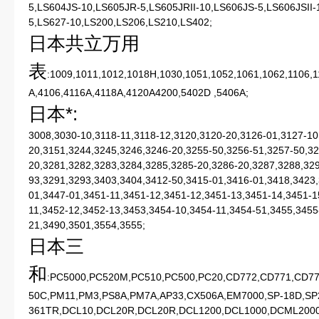
5,LS604JS-10,LS605JR-5,LS605JRII-10,LS606JS-5,LS606JSII-
5,LS627-10,LS200,LS206,LS210,LS402;
日本共立万用
表
:1009,1011,1012,1018H,1030,1051,1052,1061,1062,1106
A,4106,4116A,4118A,4120A4200,5402D ,5406A;
日
本*
:
3008,3030-10,3118-11,3118-12,3120,3120-20,3126-01,3127-10
20,3151,3244,3245,3246,3246-20,3255-50,3256-51,3257-50,32
20,3281,3282,3283,3284,3285,3285-20,3286-20,3287,3288,32
93,3291,3293,3403,3404,3412-50,3415-01,3416-01,3418,3423
01,3447-01,3451-11,3451-12,3451-12,3451-13,3451-14,3451-1
11,3452-12,3452-13,3453,3454-10,3454-11,3454-51,3455,3455
21,3490,3501,3554,3555;
日本三
和
:PC5000,PC520M,PC510,PC500,PC20,CD772,CD771,CD77
50C,PM11,PM3,PS8A,PM7A,AP33,CX506A,EM7000,SP-18D,SP
361TR,DCL10,DCL20R,DCL20R,DCL1200,DCL1000,DCML200