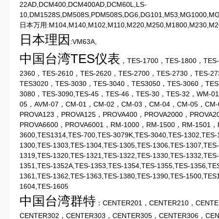
22AD,DCM400,DCM400AD,DCM60L,LS-
10,DM1528S,DM508S,PDM508S,DG6,DG101,M53,MG1000,MG
日本万用:M104,M140,M102,M110,M220,M250,M1800,M230,M26
日本理因
:VM63A,
中国台湾
TES
仪表
，TES-1700，TES-1800，TES-
2360，TES-2610，TES-2620，TES-2700，TES-2730，TES-2
TES3020，TES-3030，TES-3040，TES3050，TES-3060，TES
3080，TES-3090,TES-45，TES-46，TES-30，TES-32，WM-
05，AVM-07，CM-01，CM-02，CM-03，CM-04，CM-05，CM-
PROVA123，PROVA125，PROVA400，PROVA2000，PROVA2
PROVA6600，PROVA6001，RM-1000，RM-1500，RM-1501，R
3600,TES1314,TES-700,TES-3079K,TES-3040,TES-1302,TES-
1300,TES-1303,TES-1304,TES-1305,TES-1306,TES-1307,TES-
1319,TES-1320,TES-1321,TES-1322,TES-1330,TES-1332,TES
1351,TES-1352A,TES-1353,TES-1354,TES-1355,TES-1356,TE
1361,TES-1362,TES-1363,TES-1380,TES-1390,TES-1500,TES
1604,TES-1605
中国台湾群特
：CENTER201，CENTER210，CENTE
CENTER302，CENTER303，CENTER305，CENTER306，CEN