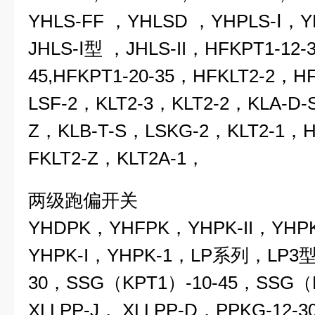
YHLS-FF ，YHLSD ，YHPLS-
Ⅰ，
Y
JHLS-
Ⅰ
型 ，
JHLS-
II
，HFKPT1-12-3
45,HFKPT1-20-35，
HFKLT2-2
，HF
LSF-2，KLT2-3，KLT2-2，KLA-D-
Z，KLB-T-S，LSKG-2，KLT2-1，H
FKLT2-Z，
KLT2A-1
，
两级跑偏开关
YHDPK
，YHFPK，YHPK-II，YHP
YHPK-I，YHPK-1，
LP
系列，
LP3
30
，SSG（KPT1）-10-45，SSG（K
XLLPP-J， XLLPP-D，PPKG-12-3