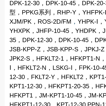
DPK-12-30，DPK-10-45，DPK-20
型，
PPKG
系列，
RHP-Y
，YHFPK
XJM/PK
，
ROS-2D/FM
，
YHPK-
Ⅰ
，
YHXPK，
JHFP-10-45
，
YHDPK
，
J
35，DPK-12-30，DPK-10-45，DPK
JSB-KPP-Z，JSB-KPP-S，JPKJ-
JPK2-S，HFKLT2-1，HFKPT1-N，
Ⅰ
，
HFKLT2-N
，LSKG-
Ⅰ
，FPK-10-4
12-30，FKLT2-Y，
HFKLT2
，KPT1-
KPT1-12-30，
HFKPT1-20-35
，HFK
HFKPT1，JM-KPT1-10-45，JM-KP
HFKPT1-12-30，KPT-12-30 PPN-1