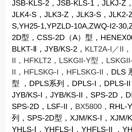
JSB-KLS-2，JSB-KLS-1，JLKJ-Z
JLK4-S，JLK3-Z，
JLK3-S
，JLK2-
S,YH25-1,YPZLD-10A,ZWQ-I2-30,
2D型，CSS-2D（A）型，HENEX001
BLKT-Ⅱ，JYB/KS-2，
KLT2A-I
／II，
II，HFKLT2，LSKGII-Y型，LSKGI
II，HFLSKG-I，HFLSKG-II，
DLS
型 ，DPLS系列，DPLS-I，DPLS-I
JYB/KS-I，JYB/KS-II，SPS-2D，
SPS-2D，LSF-II，
BX5800
，
RHL-
列，SPS-2D型，XJM/KS-Ⅰ，XJM/K
YHLS-
Ⅰ
，YHFLS-
Ⅰ
，YHFLS-II ，Y