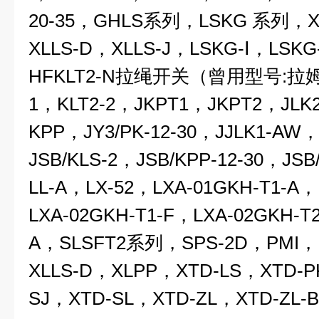
20-35，GHLS系列，
LSKG
系列，XL
XLLS-D，XLLS-J，
LSKG-Ⅰ，LSKG
HFKLT2-N拉绳开关（曾用型号:拉姆齐
1，KLT2-2，JKPT1，JKPT2，JLK2
KPP，JY3/PK-12-30，JJLK1-AW，
JSB/KLS-2，JSB/KPP-12-30，JSB
LL-A，LX-52，LXA-01GKH-T1-A，
LXA-02GKH-T1-F，LXA-02GKH-T
A，SLSFT2系列，SPS-2D，
PMI
，
XLLS-D，XLPP，XTD-LS，XTD-
SJ，XTD-SL，XTD-ZL，XTD-ZL-