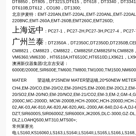
DT8850，DT805，DT321S,DT615，DT618，DT3340，DT334
DT610B,DT612，CO180，DT1300;
北京伊麦特：EMT-220AN,EMT-220AL,EMT-220ANL,EMT-220ALC
220BNC,EMT-260A,EMT-260B,EMT260C,EMT260D;
上海远中
：PC27-1，PC27-2H,PC27-3H,PC27-4，PC27-7
广州兰泰
：DT2350A，DT2350C,DT2350D,DT2350B,
CM8821，CM8823，CM8822，CM8825F,CM8825FN,CM882
VM6360,VM6330，HT6510A,HT6510C,HT6510D,LX9621，LX9
澳洲新仪器集团/北京吉安诺：
6000E/2000E,SIR600E,TM600,TM800,TM1000,TM1500,NM60
MATER
望远镜,8*25NEW MATER望远镜,20*50NEW METER望
CH4,EM-20/CO,EM-20/O2,EM-20/H2S,EM-2000,EM-20CL2,EM-
20/SO2,EM-20/NO,EM-20/NO2,EM-21/CO2,EM-3,EM-2,GM-4,G
2000C,MC-2000D, MCW-2000B,HCH-2000C,HCH-2000D,HCH-2
02,AK-03,AK-810,AK-820,AK-820,AKL-2000,AK-840,DJ-6-A,DJ
DZT,SIR6000S,SIR06000Z,SIR6000X,JK2005,DLC-3000,GZ-DL,
DLZ,LOAHQ500,MT310,MT500+;
常州莱赛光
电:LS160,KS16060,LS163,LS164I,LS164II,LS165,LS166,LS168