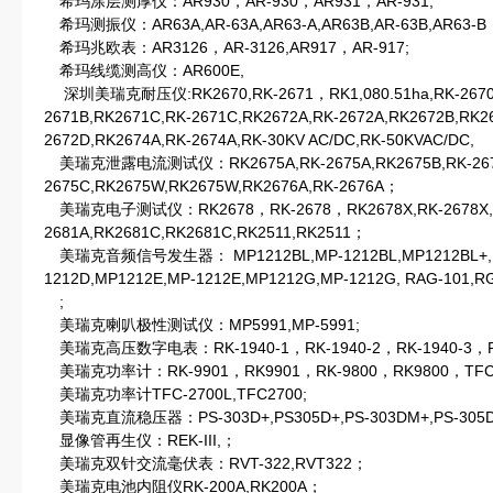
希玛涂层测厚仪：AR930，AR-930，AR931，AR-931;
希玛测振仪：AR63A,AR-63A,AR63-A,AR63B,AR-63B,AR63-B
希玛兆欧表：AR3126，AR-3126,AR917，AR-917;
希玛线缆测高仪：AR600E,
深圳美瑞克耐压仪:RK2670,RK-2671，RK1,080.51ha,RK-2670A,
2671B,RK2671C,RK-2671C,RK2672A,RK-2672A,RK2672B,RK2
2672D,RK2674A,RK-2674A,RK-30KV AC/DC,RK-50KVAC/DC,
美瑞克泄露电流测试仪：RK2675A,RK-2675A,RK2675B,RK-2675
2675C,RK2675W,RK2675W,RK2676A,RK-2676A；
美瑞克电子测试仪：RK2678，RK-2678，RK2678X,RK-2678X,R
2681A,RK2681C,RK2681C,RK2511,RK2511；
美瑞克音频信号发生器： MP1212BL,MP-1212BL,MP1212BL+,MP
1212D,MP1212E,MP-1212E,MP1212G,MP-1212G, RAG-101,RG
;
美瑞克喇叭极性测试仪：MP5991,MP-5991;
美瑞克高压数字电表：RK-1940-1，RK-1940-2，RK-1940-3，RK
美瑞克功率计：RK-9901，RK9901，RK-9800，RK9800，TFC-10
美瑞克功率计TFC-2700L,TFC2700;
美瑞克直流稳压器：PS-303D+,PS305D+,PS-303DM+,PS-305DM
显像管再生仪：REK-III,；
美瑞克双针交流毫伏表：RVT-322,RVT322；
美瑞克电池内阻仪RK-200A,RK200A；