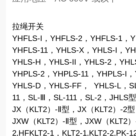
拉绳开关
YHFLS-I
，YHFLS-2，YHFLS-1，Y
YHFLS-11，YHLS-X，YHLS-I，Y
YHLS-H，YHLS-II，YHLS-2，YHL
YHPLS-2，YHPLS-11，YHPLS-I
YHLS-D，YHLS-FF， YHLS-L，
S
11，
SL-
Ⅲ
，SL-111，SL-2，JHLS
JX（KLT2）-
Ⅱ
型，JX（KLT2）-2型
JXW（KLT2）-
Ⅱ
型，JXW（KLT2）-
2,HFKLT2-1，KLT2-1,KLT2-2,PK-