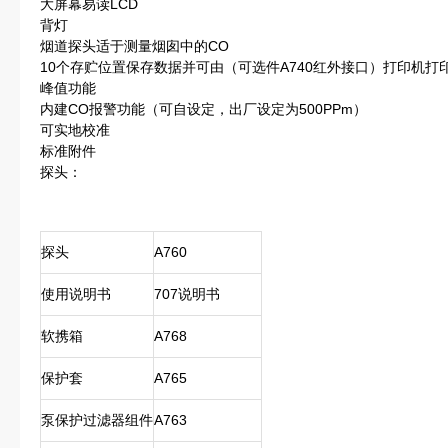
大屏幕易读LCD
背灯
烟道探头适于测量烟囱中的CO
10个存贮位置保存数据并可由（可选件A740红外接口）打印机打
峰值功能
内建CO报警功能（可自设定，出厂设定为500PPm）
可实地校准
标准附件
探头：
探头
A760
使用说明书
707说明书
软携箱
A768
保护套
A765
泵保护过滤器组件
A763