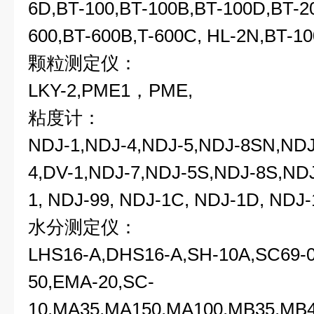
6D,BT-100,BT-100B,BT-100D,BT-2
600,BT-600B,T-600C, HL-2N,BT-10
颗粒测定仪：
LKY-2,PME1，PME,
粘度计：
NDJ-1,NDJ-4,NDJ-5,NDJ-8SN,ND
4,DV-1,NDJ-7,NDJ-5S,NDJ-8S,ND
1, NDJ-99, NDJ-1C, NDJ-1D, NDJ-
水分测定仪：
LHS16-A,DHS16-A,SH-10A,SC69-
50,EMA-20,SC-
10,MA35,MA150,MA100,MB35,MB4