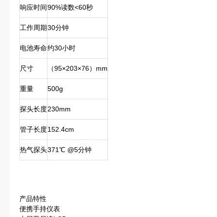
响应时间
90%读数<60秒
工作周期
30分钟
电池寿命
约30小时
尺寸
（95×203×76）mm
重量
500g
探头长度
230mm
管子长度
152.4cm
热气探头
371℃ @5分钟
产品特性
便携手持仪表