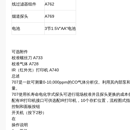
线过滤器组件
A762
烟道探头
A769
电池
3节1.5V"AA"电池
可选附件
校准螺丝刀 A733
校准气体 A728
IR（红外光）打印机 A740
总述
707是一款可测量0-10,000ppm的CO气体分析仪。利用其内
量。
707使用长寿命电化学式探头可进行现场校准并且探头更换的成本
配有IR打印机接口可供选配IR打印机，10个存贮位置，流程图式
控制和面板按钮
开关机（按下2秒）
在
操作说明