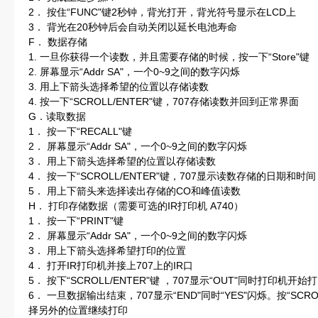
2． 按住“FUNC"键2秒钟，背光打开，背光符号显示在LCD上
3． 背光在20秒钟后会自动关闭以延长电池寿命
F． 数据存储
1. 一旦你获得一个读数，并且需要存储的时候，按一下“Store"键
2. 屏幕显示“Addr SA"，一个0~9之间的数字闪烁
3. 用上下箭头选择希望的位置以存储读数
4. 按一下“SCROLL/ENTER"键，707存储读数并回到正常界面
G．读取数据
1． 按一下“RECALL"键
2． 屏幕显示“Addr SA"，一个0~9之间的数字闪烁
3． 用上下箭头选择希望的位置以存储读数
4． 按一下“SCROLL/ENTER"键，707显示读数存储的日期和时间
5． 用上下箭头来选择读出存储的CO和峰值读数
H． 打印存储数据（需要可选的IR打印机 A740）
1． 按一下“PRINT"键
2． 屏幕显示“Addr SA"，一个0~9之间的数字闪烁
3． 用上下箭头选择希望打印的位置
4． 打开IR打印机并接上707上的IR口
5． 按下“SCROLL/ENTER"键 ，707显示“OUT"同时打印机开始
6． 一旦数据输出结束，707显示“END"同时“YES"闪烁。按“SC
择另外的位置继续打印