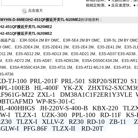
标物的损坏。● 无触点输出，操
能稳定检测。● 反应速度快。●
点击放大
MYHN-D-8MIEGH2-451QF接近开关TL-N20ME2
的详细资料：
H2-451QF接近开关TL-N20ME2
H2-451QF接近开关TL-N20ME2
感器产品： E3R-5DE4 2M BY OMC、E3R-5E4 2M BY OMC、E3R-5L 2M BY OMC
Y OMC、E3S-2DE4 2M、E3S-2DE41 2M、E3S-2E4 2M、E3S-2E41 2M、E3S-2L
D11 2M、E3S-AD12 2M、E3S-AD13 2M、E3S-AD21 2M、E3S-AD37 E3S-AD38
M、E3S- AD72 2M、E3S-AD87、E3S-AD912M、E3SA-DS50C43A 2M、E3S-AR1
R86、E3SA-RS50C43A 2M、E3S-AT11 2M、E3S-AT11-M1J 0.3M、E3S-AT16、E3
3S-AT36
XD-TJ-100 PRL-201F PRL-501 SRP20/SRT20 S1
DPL-100EB HL-400F YK-ZX ZHXT62-SXCM
RF961G-M22 ZXL-1 DM38A1C1F2ER1Y3VLE W
DBTGAFMD WP-RS-301-C
HL-400HHGS
JH-220V-S-400-B KBX-220 TLZ
LW-I TLZX-1 UZK-300 PPL-100 RD-11F KS-
RZ30 TLZX-I XLLV-Z RZ30 RD-10 ZB-11 Z
ZGLW-I PFG.86F TLZX-II RD-20T