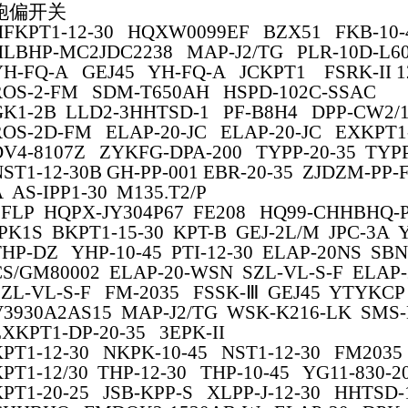
跑偏开关
HFKPT1-12-30 HQXW0099EF BZX51 FKB-10-
HLBHP-MC2JDC2238 MAP-J2/TG PLR-10D-L60
YH-FQ-A GEJ45 YH-FQ-A JCKPT1 FSRK-II 1
ROS-2-FM SDM-T650AH HSPD-102C-SSAC
GK1-2B LLD2-3HHTSD-1 PF-B8H4 DPP-CW2/1
ROS-2D-FM ELAP-20-JC ELAP-20-JC EXKPT1-
DV4-8107Z ZYKFG-DPA-200 TYPP-20-35 TYPP
NST1-12-30B GH-PP-001 EBR-20-35 ZJDZM-PP-
 AS-IPP1-30 M135.T2/P
SFLP HQPX-JY304P67 FE208 HQ99-CHHBHQ-
JPK1S BKPT1-15-30 KPT-B GEJ-2L/M JPC-3A 
THP-DZ YHP-10-45 PTI-12-30 ELAP-20NS SBN
CS/GM80002 ELAP-20-WSN SZL-VL-S-F ELAP
SZL-VL-S-F FM-2035 FSSK-
Ⅲ
GEJ45 YTYKCP 
V3930A2AS15 MAP-J2/TG WSK-K216-LK
SMS
EXKPT1-DP-20-35 3EPK-II
KPT1-12-30 NKPK-10-45 NST1-12-30 FM203
KPT1-12/30 THP-12-30 THP-10-45 YG11-830-
KPT1-20-25 JSB-KPP-S XLPP-J-12-30 HHTSD