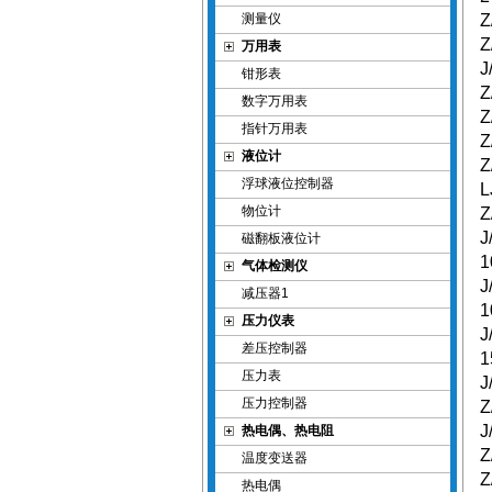
测量仪
Z
Z
万用表
J
钳形表
Z
数字万用表
Z
指针万用表
Z
液位计
Z
浮球液位控制器
L
物位计
Z
J
磁翻板液位计
1
气体检测仪
J
减压器1
1
压力仪表
J
差压控制器
1
压力表
J
压力控制器
Z
J
热电偶、热电阻
Z
温度变送器
Z
热电偶