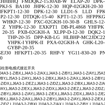
CHHBHQ FMDQK2-1530AB-W ELAP-20 DPK-2
JPKJ-S BA100 JHPK-12-30 HQP-02GKH-20-30
HFKPT1-12-30 DPK-12-30 LLD1-S LLD FPK
LP2-12-30 DTDQK-15-40 KPT1-12-35 HFPPKG
WHKP-12-30 PXC-02GKH-10-30-B GHLS-12
Z YHPK-12-30 EXKPT1 DB-PL4868 YHFPK 
20-35 PXB-02GKH-A XLPP-D-12-30 DQK2-1
THP-20-35 DPP-KB-LG HLBHP-MC2JDC22
YHPK-I YHPK-II PXA-02GKH-A GHK-L2
GYBP-20-35
GEJ30 HFKPT1-20-35 RHP-Y YG11-830-20 PNS
30
圆柱形电感式接近开关
J4A3-1-Z/BX,LJ4A3-1-Z/AX,LJ4A3-1-Z/BY,LJ4A3-1-Z/AY,LJ5A3
/BY,LJ5A3-1-Z/AY,LJ6A3-1-Z/BX,LJ6A3-1-Z/AX,LJ6A3-1-Z/BY,
-Z/DX,LJ6A3-1-Z/EZ,LJ6A3-1-Z/DZ,LJ6A3-2-Z/BX,LJ6A3-2-Z/A
/AY,LJ6A3-2-Z/EX,LJ6A3-2-Z/DX,LJ6A3-2-Z/EZ,LJ6A3-2-Z/DZ
-Z/BY,LJ8A3-1-Z/AY,LJ8A3-1-Z/EX,LJ8A3
-
1-Z/DX,LJ8A3-1-Z/E
/BX,LJ8A3-2-Z/AX,LJ8A3-2-Z/BY,LJ8A3-2-Z/AY,LJ8A3-2-Z/EX,
-Z/DZ,LJ10A3-2-Z/BXLJ10A3-2-Z/AX,LJ10A3-2-Z/BY, LJ10A3-2