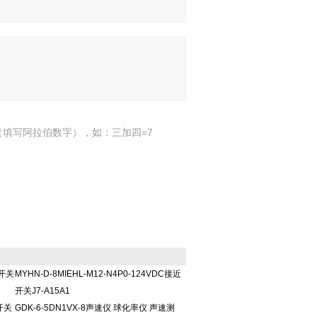
填写阿拉伯数字），如：三加四=7
近开关
MYHN-D-8MIEHL-M12-N4P0-124VDC接近
开关J7-A15A1
电开关
GDK-6-5DN1VX-8声速仪 球化率仪 声速测