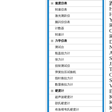
速度仪表
转速仪表
激光测距仪
频闪仪仪表
计数器
转速计
力学仪表
测试台
A
瓶盖扭力计
张力计
扭矩测试仪
弹簧拉压试验机
指针推拉力计
数显推拉力计
硬度计
超声波硬度计
邵氏硬度计
布洛维韦氏硬度计