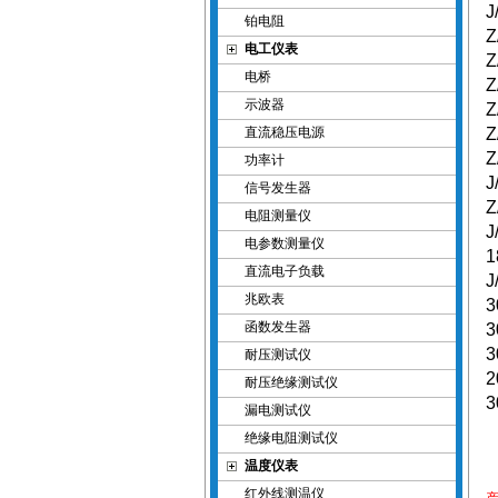
J
铂电阻
Z
电工仪表
Z
电桥
Z
示波器
Z
直流稳压电源
Z
Z
功率计
J
信号发生器
Z
电阻测量仪
J
电参数测量仪
1
直流电子负载
J
兆欧表
3
函数发生器
3
3
耐压测试仪
2
耐压绝缘测试仪
3
漏电测试仪
绝缘电阻测试仪
温度仪表
红外线测温仪