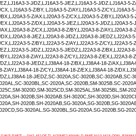
/EZ,LJ16A3-3-J/DZ,LJ16A3-5-J/EZ,LJ16A3-5-J/DZ.LJ16A3-5-Z
/CX, LJ16A3-5-Z/BY, LJ16A3-5-Z/AY.LJ16A3-5-Z/CY,LJ16A3-5
/BX,LJ20A3-5-Z/AX.LJ20A3-5-Z/CX,LJ20A3-5-Z/BY,LJ20A3-5-
/EX.LJ20A3-5-Z/DX,LJ20A3-5-J/EZ,LJ20A3-5-J/DZ,LJ20A3-5-
/AX,LJ20A3-8-Z/CX,LJ20A3-8-Z/BY,LJ20A3-8-Z/AY,LJ20A3-8-
/DX,LJ20A3-8-J/EZ,LJ20A3-8-J/DZ,LJ20A3-8-J/EDZ.LJ22A3-5-
/CX,LJ22A3-5-Z/BY.LJ22A3-5-Z/AY,LJ22A3-5-Z/CY,LJ22A3-5-
/EZ,LJ22A3-5-J/DZ.LJ22A3-5-J/EDZ,LJ22A3-8-Z/BX,LJ22A3-8
/BY.LJ22A3-8-Z/AY,LJ22A3-8-Z/CY,LJ22A3-8-Z/EX,LJ22A3-8-Z
/DZ,LJ22A3-8-J/EDZ,LJ38A4-18-Z/BX,LJ38A4-18-Z/AX,LJ38A4
8-Z/AY,LJ38A4-18-Z/CY,LJ38A4-18-Z/EX,LJ38A4-18-Z/DX.LJ3
/DZ,LJ38A4-18-J/EDZ,SC-3020A,SC-3020B,SC-3020AB,SC-
020AL,SC-3020BL,SC-2020A,SC-2020B,SM-3025B.SC-2020
025C,SM-3020D,SM-3025CD,SM-3025AL,SM-3025BL,SM-202
020A,SH-3020B,SH-3020AB.SH-3020C,SH-3020D,SH-3020C
020A,SH-2020B.SH-2020AB,SG-3020A,SG-3020B,SG-3020A
020CD,SG-3020AL.SG-3020BL,SG-2020A.SG-2020B.SG-202