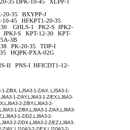
0-35 DPK-10-45 XLPP-1
-20-35 BXYPP-J
-10-45 HFKPT1-20-35
-30 GHLS-1 PK2-S JPK2-
JPKJ-S KPT-12-30 KPT-
5A-3B
38 PK-20-35 TDP-I
0-35 HQPK-PXA-02G
-II PNS-I HFICDT1-12-
-1-Z/BX, LJ5A3-1-Z/AX, LJ5A3-1-
LJ6A3-1-Z/AY,LJ6A3-1-Z/EX,LJ6A3-
X,LJ6A3-2-Z/BY,LJ6A3-2-
,LJ8A3-1-Z/BX,LJ8A3-1-Z/AX,LJ8A3-
Z,LJ8A3-1-Z/DZ,LJ8A3-2-
LJ8A3-2-Z/DX,LJ8A3-2-Z/EZ,LJ8A3-
-Z/AY, LJ10A3-2-Z/EX,LJ10A3-2-