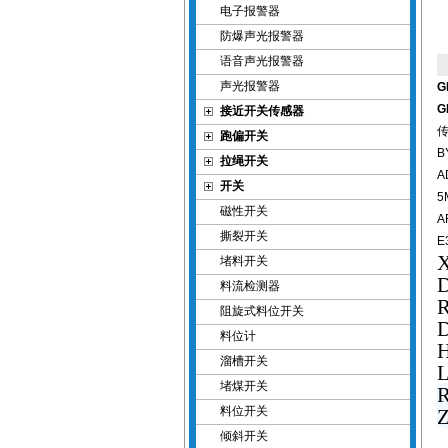
电子报警器
防爆声光报警器
语音声光报警器
声光报警器
G
G
接近开关传感器
传
跑偏开关
B
拉绳开关
A
开关
5
磁性开关
A
撕裂开关
E
堵料开关
料流检测器
阻旋式料位开关
料位计
溜槽开关
堵煤开关
料位开关
倾斜开关