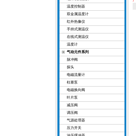
温度控制器
双金属温度计
红外热像仪
手持式测温仪
在线式测温仪
温度计
气动元件系列
脉冲阀
探头
电磁流量计
柱塞泵
电磁换向阀
叶片泵
减压阀
调压阀
气源处理器
压力开关
油压缓冲器