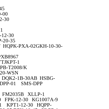
45
-00
2-30
1
12-30
-20-35
F HQPK-PXA-02GKH-10-30-
PXB8967
YTJKPT-1
PB-T2008/K
-20-WSN
DQK2-1B-30AB HSBG-
-DPP-01 SMS-DPP
5 FM2035B XLLP-1
20 FPK-12-30
KG1007A-9
-1 KPT1-12-30 HQPP-