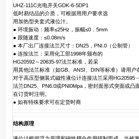
UHZ-111C光电开关GDK-6-5DP1
低时易结品的介质，可根据用用户要求选
用加热型夹套式液位汁。
● 环境振动：频率≤25Hz，振幅≤0．5mm
● 跟随速度：≤0.08m/s
● 本厂出厂连接法兰尺寸：DN25，PNl.0（公制管）
● 连按法兰：采用化工部1998年颁布的
HG20592～20635-97法兰标准，若采
用其他法兰标准（如GB、ANSI、DIN等标准）请用
对于高压型侧装式磁性液位计连接法兰采用HG20595
法兰DN25、PN6.0或PNl0Mpa，密封面形式突面
在订货时注明。
● 如有特殊要求可在定货时商
结构原理
液位计根据浮力原理和磁性耦合作用研制而成。当被