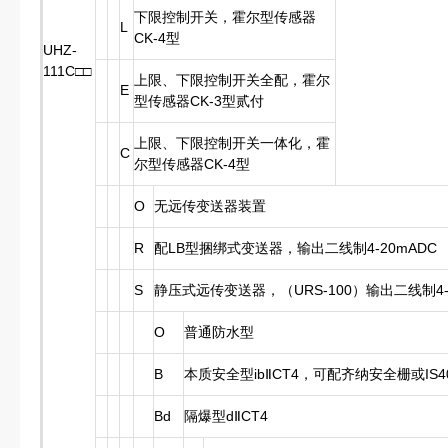
下限控制开关，霍尔型传感器
L
CK-4型
UHZ-
111C□□
上限、下限控制开关全配，霍尔
E
型传感器CK-3型贰付
上限、下限控制开关一体化，霍
C
尔型传感器CK-4型
O
无远传变送器装置
R
配LB型捆绑式变送器，输出二线制4-20mADC
S
静压式远传变送器，（URS-100）输出二线制4-
O
普通防水型
B
本质安全型ibⅡCT4，可配齐纳安全栅或IS40
Bd
隔爆型dⅡCT4