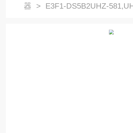
器
> E3F1-DS5B2UHZ-581,
6-5DP1