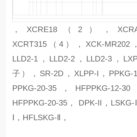
，XCRE18（2），XCRA
XCRT315（4），XCK-MR202，
LLD2-1，LLD2-2，LLD2-3，L
子），
SR-2D
，
XLPP-I
，
PPKG-1
PPKG-20-35
，
HFPPKG-12-30
HFPPKG-20-35
，
DPK-II
，
LSKG-
Ⅰ
，
HFLSKG-
Ⅱ，