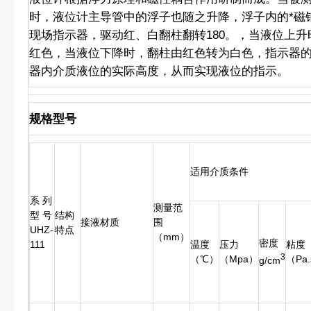
时，液位计主导管中的浮子也随之升降，浮子内的*磁
现场指示器，驱动红、白翻柱翻转180。，当液位上
红色，当液位下降时，翻柱由红色转为白色，指示器
器内介质液位的实际高度，从而实现液位的指示。
规格型号
适用介质条件
系 列
测量范
型 号
结构
接液材质
围
UHZ-
特点
（mm）
密度
111
温度
压力
粘度
3
（℃）
（Mpa）
（Pa
g/cm