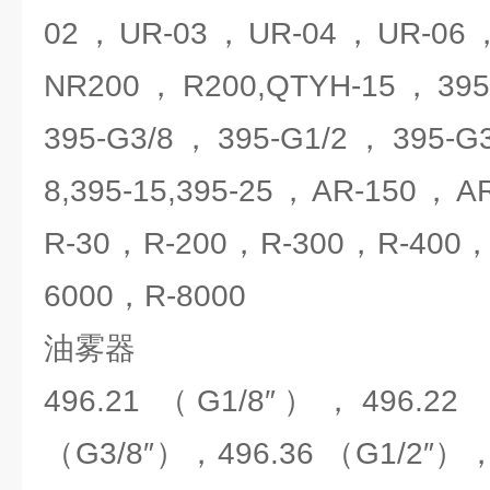
02，UR-03，UR-04，UR-06
NR200，R200,QTYH-15，395
395-G3/8，395-G1/2，395-G
8,395-15,395-25，AR-150，A
R-30，R-200，R-300，R-400，
6000，R-8000
油雾器
496.21 （G1/8″），496.22
（G3/8″），496.36 （G1/2″），