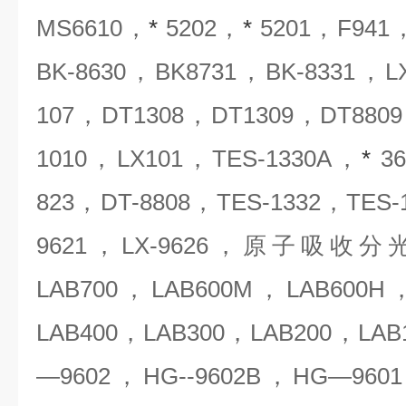
MS6610，
*
5202，
*
5201，F941
BK-8630，BK8731，BK-8331，L
107，DT1308，DT1309，DT880
1010，LX101，TES-1330A，
*
3
823，DT-8808，TES-1332，TES-
9621，LX-9626，原子吸收分
LAB700，LAB600M，LAB600H
LAB400，LAB300，LAB200，LAB
—9602，HG--9602B，HG—9