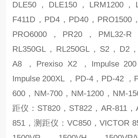
DLE50，DLE150，LRM1200，
F411D，PD4，PD40，PRO1500
PRO6000，PR20，PML32-
RL350GL，RL250GL，S2，D
A8 ，Prexiso X2 ，Impulse 20
Impulse 200XL ，PD-4，PD-42 
600，NM-700，NM-1200，NM-
距仪：ST820，ST822，AR-811，A
851，测距仪：VC850，VICTOR 8
1500VR，1500VH，1500VR