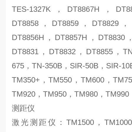
TES-1327K，DT8867H，DT
DT8858，DT8859，DT8829，
DT8856H，DT8857H，DT8830
DT8831，DT8832，DT8855，TN
675，TN-350B，SIR-50B，SIR-
TM350+，TM550，TM600，TM7
TM920，TM950，TM980，TM990
测距仪
激光测距仪：TM1500，TM1000