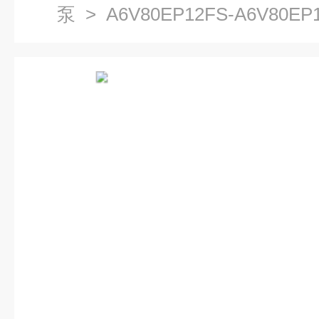
泵
> A6V80EP12FS-A6V80E