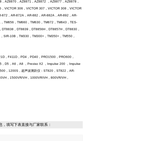
68，AZ8870，AZ8871，AZ8872 ，AZ8877，AZ8878，
，VICTOR 306，VICTOR 307，VICTOR 308，VICTOR
R-872，AR-872A，AR-882，AR-882A，AR-892，AR-
M631，TM656，TM660，TM630，TM672，TM643，TES-
9，DT8838，DT8839，DT8856H，DT8857H，DT8830，
0B，SIR-10B，TM330，TM300+，TM350+，TM550，
21D，F411D，PD4，PD40，PRO1500，PRO600，
，A6，A8 ，Prexiso X2 ，Impulse 200 ，Impulse
，NM-1500，1200S，超声波测距仪：ST820，ST822，AR-
0VH，1500VR/VH，1000VR/VH，800VR/VH，
息，填写下表直接与厂家联系：