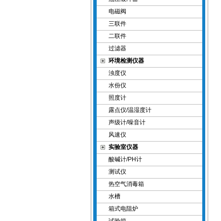
电磁阀
三联件
二联件
过滤器
环境检测仪器
浊度仪
水份仪
照度计
露点仪/温湿度计
声级计/噪音计
风速仪
实验室仪器
酸碱计/PH计
测试仪
热空气消毒箱
水槽
箱式电阻炉