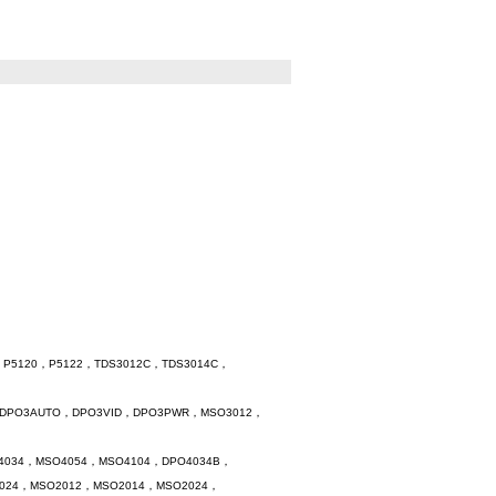
P5120，P5122，TDS3012C，TDS3014C，
，DPO3AUTO，DPO3VID，DPO3PWR，MSO3012，
4034，MSO4054，MSO4104，DPO4034B，
2024，MSO2012，MSO2014，MSO2024，