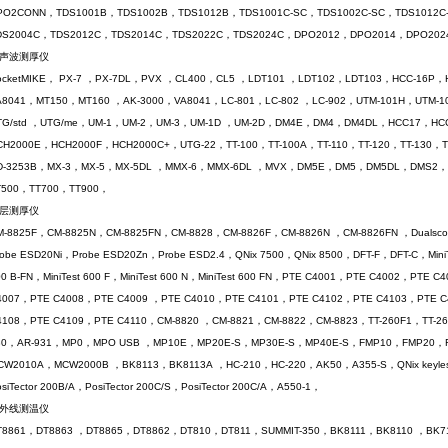
PO2CONN，TDS1001B，TDS1002B，TDS1012B，TDS1001C-SC，TDS1002C-SC，TDS1012C
DS2004C，TDS2012C，TDS2014C，TDS2022C，TDS2024C，DPO2012，DPO2014，DPO2
声波测厚仪
ocketMIKE， PX-7 ，PX-7DL，PVX ，CL400，CL5 ，LDT101 ，LDT102，LDT103，HCC-16
A8041，MT150，MT160 ，AK-3000，VA8041，LC-801，LC-802 ，LC-902，UTM-101H，UTM
TG/std ，UTG/me，UM-1，UM-2，UM-3，UM-1D ，UM-2D，DM4E，DM4，DM4DL，HCC17，HC
CH2000E，HCH2000F，HCH2000C+，UTG-22，TT-100，TT-100A，TT-110，TT-120，TT-130，T
D-3253B，MX-3，MX-5，MX-5DL ，MMX-6，MMX-6DL ，MVX，DM5E，DM5，DM5DL，DMS2，
T500，TT700，TT900，
层测厚仪
M-8825F，CM-8825N，CM-8825FN，CM-8828，CM-8826F，CM-8826N ，CM-8826FN ，Dualsco
robe ESD20Ni，Probe ESD20Zn，Probe ESD2.4，QNix 7500，QNix 8500，DFT-F，DFT-C，MiniTest
00 B-FN，MiniTest 600 F，MiniTest 600 N，MiniTest 600 FN，PTE C4001，PTE C4002，PT
4007，PTE C4008，PTE C4009 ，PTE C4010，PTE C4101，PTE C4102，PTE C4103，PTE 
4108，PTE C4109，PTE C4110，CM-8820 ，CM-8821，CM-8822，CM-8823，TT-260F1，TT-260
30，AR-931，MP0，MPO USB ，MP10E，MP20E-S，MP30E-S，MP40E-S，FMP10，FMP20，
CW2010A，MCW2000B ，BK8113，BK8113A ，HC-210，HC-220，AK50，A355-S，QNix keyless，k
siTector 200B/A，PosiTector 200C/S，PosiTector 200C/A，A550-1，
红外线测温仪
T8861，DT8863 ，DT8865，DT8862，DT810，DT811，SUMMIT-350，BK8111，BK8110 ，BK71