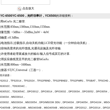
点击放大
YC-6500YC-6500，光纤功率计，YC6500
的详细资料：
用inGaAs 光二极管.
长范围:850nm,1300nm,1310nm,1550nm.
量范围: +3dBm ~ -55dBm,2mW ~ 4nW.
确度:±0.3dBm.
电池指示,过载指示,自动关机功能,LCD背光功能（一分钟自动关机）.
能容纳高需求的光纤缆线,光通讯设施及光纤传输.
允许使用者处理衰减放大的输出/输入信号或其它的计算.
用反应曲线宽且平的光二极管InGaAs.
长范围:800nm ~1600nm.
接器:ST,FC,Universal（三选一）.
克示波器：
PS2012，TPS2014，TPS2024，TPS2PBND，TPS2PBND2，TPS2PWR1，TPSBAT，TPSCHG，
DS3032C，TDS3034C，
DS3052C，TDS3054C，DPO3012，DPO3014，DPO3032，DPO3034，DPO3052，DPO3054
SO4034，MSO3014，
SO3032，MSO3034，MSO3054，DPO/MSO3K DDU，DPO4034，DPO4054，DPO4104，MSO
PO4054B，DPO4104B，MSO4034B，MSO4054B，MSO4104B，DPO2012，DPO2014，DPO