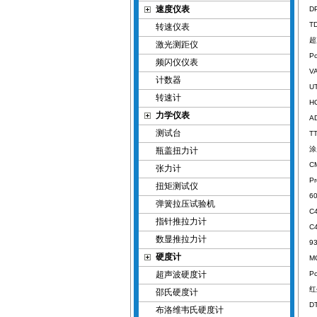
速度仪表
D
T
转速仪表
超
激光测距仪
P
频闪仪仪表
V
计数器
U
转速计
H
力学仪表
A
测试台
T
涂
瓶盖扭力计
C
张力计
P
扭矩测试仪
6
弹簧拉压试验机
C
指针推拉力计
C
数显推拉力计
9
硬度计
M
超声波硬度计
Po
邵氏硬度计
D
布洛维韦氏硬度计