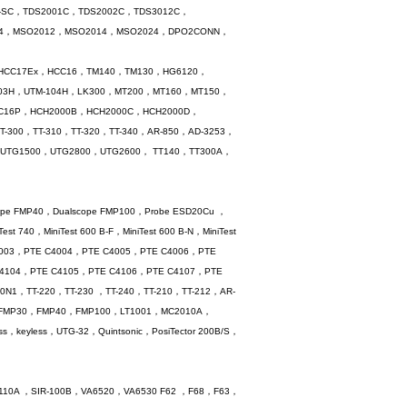
-SC，TDS2001C，TDS2002C，TDS3012C，
024，MSO2012，MSO2014，MSO2024，DPO2CONN，
P，HCC17Ex，HCC16，TM140，TM130，HG6120，
-103H，UTM-104H，LK300，MT200，MT160，MT150，
C16P，HCH2000B，HCH2000C，HCH2000D，
T-300，TT-310，TT-320，TT-340，AR-850，AD-3253，
UTG1500，UTG2800，UTG2600， TT140，TT300A，
pe FMP40，Dualscope FMP100，Probe ESD20Cu ，
 740，MiniTest 600 B-F，MiniTest 600 B-N，MiniTest
E C4003，PTE C4004，PTE C4005，PTE C4006，PTE
C4104，PTE C4105，PTE C4106，PTE C4107，PTE
N1，TT-220，TT-230 ，TT-240，TT-210，TT-212，AR-
FMP30，FMP40，FMP100，LT1001，MC2010A，
eyless，UTG-32，Quintsonic，PosiTector 200B/S，
10A ，SIR-100B，VA6520，VA6530 F62 ，F68，F63，