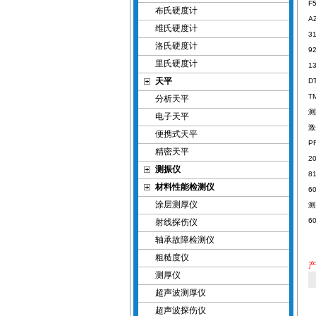
F
布氏硬度计
A
维氏硬度计
3
洛氏硬度计
9
里氏硬度计
1
天平
D
T
分析天平
电子天平
激
便携式天平
P
精密天平
2
测振仪
8
材料性能检测仪
6
涂层测厚仪
6
射线探伤仪
轴承故障检测仪
粗糙度仪
测厚仪
超声波测厚仪
超声波探伤仪