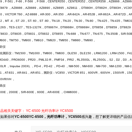
59，F-561，F-66，F-566 ，F-568，CENTER350，CENTER352，CENTER358，AZ8866，AZ88
Z8879 ，AZ8886，AZ8889，AZ8890，AZ8895，AZ9811 ，DT880H，DT882H，DT883H，VC305
10，VICTOR T60，AZ-8888，AR-300，AR-350 ，AR-842A，AR-852B，AR-862A，AR-872D，A
22，MT -4，ST -20，ST- 60，ST -80，TN-18，TN-20，TN-30，TN-80 ，TN-425，TN-435，T
326S，TES-1327，TES-1327K，DT8867H，DT8868H，DT8869H，DT8858，DT8859，DT882
T8833，DT8835，DT8831，DT8832，DT8855，TN-688 ，TN-677，TN-675，TN-350B，SIR-5
M600，TM750，TM900，TM910，TM920，TM950，TM980，TM990，
测距仪
光测距仪：TM1500，TM1000，TM800，TM600，DLE50，DLE150，LRM1200，LRM-1500，F4
RO440，PRO6000，PR20，PML32-R，PMP34，PRI2，RL350GL，RL250GL，S2，D2，D3，A5，D5
00LR ，Impulse 200XL ，PD-4，PD-42 ，PD-40 ，NM-500，NM-600，NM-700，NM-1200
11，AT-831，AR-841，AR-851，测距仪：VC850，VICTOR 851，600VR，600VH，1500VR，150
00VR/VH ，
测高仪
000E，2000E，SIR-600E，600E，AR-600E ，CHM6000，
产品相关关键字：
YC-6500
光纤功率计
YC6500
如果你对
YC-6500YC-6500，光纤功率计，YC6500
感兴趣，想了解更详细的产品信