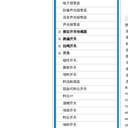
电子报警器
防爆声光报警器
语音声光报警器
声光报警器
使
波
接近开关传感器
测
跑偏开关
精
拉绳开关
低
开关
磁性开关
撕裂开关
使
堵料开关
波
连
料流检测器
泰
阻旋式料位开关
T
料位计
T
溜槽开关
T
堵煤开关
M
料位开关
M
倾斜开关
D