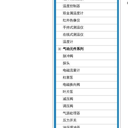
温度控制器
双金属温度计
红外热像仪
手持式测温仪
在线式测温仪
温度计
气动元件系列
脉冲阀
探头
电磁流量计
柱塞泵
电磁换向阀
叶片泵
减压阀
调压阀
气源处理器
压力开关
油压缓冲器