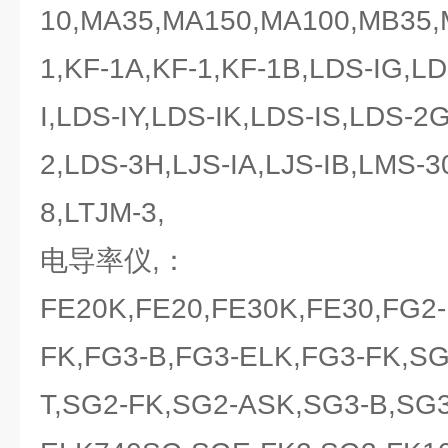
10,MA35,MA150,MA100,MB35,
1,KF-1A,KF-1,KF-1B,LDS-IG,LD
I,LDS-IY,LDS-IK,LDS-IS,LDS-2
2,LDS-3H,LJS-IA,LJS-IB,LMS-3
8,LTJM-3,
电导率仪,：
FE20K,FE20,FE30K,FE30,FG2-
FK,FG3-B,FG3-ELK,FG3-FK,SG
T,SG2-FK,SG2-ASK,SG3-B,SG