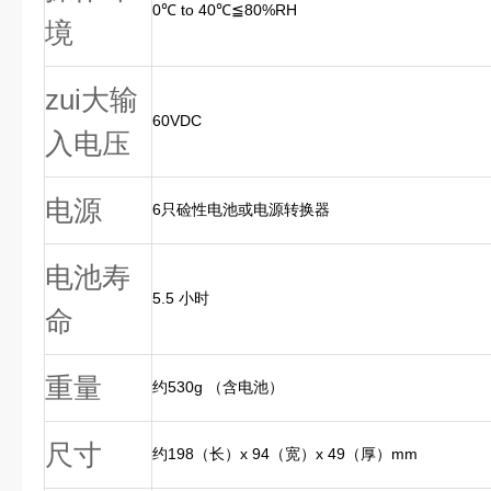
0℃ to 40℃≦80%RH
境
zui大输
60VDC
入电压
电源
6只硷性电池或电源转换器
电池寿
5.5 小时
命
重量
约530g （含电池）
尺寸
约198（长）x 94（宽）x 49（厚）mm