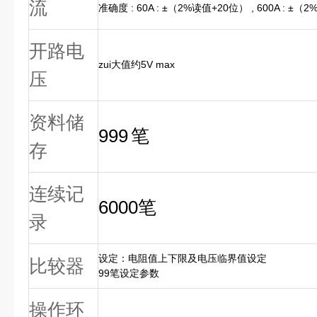
流
准确度 : 60A : ±（2%读值+20位） , 600A : ±
开路电
zui大值约5V max
压
资料储
999
笔
存
连续记
6000
笔
录
设定：电阻值上下限及电压临界值设定
比较器
99笔设定参数
操作环