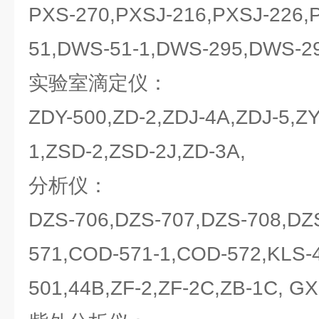
PXS-270,PXSJ-216,PXSJ-226,
51,DWS-51-1,DWS-295,DWS-29
实验室滴定仪：
ZDY-500,ZD-2,ZDJ-4A,ZDJ-5,ZY
1,ZSD-2,ZSD-2J,ZD-3A,
分析仪：
DZS-706,DZS-707,DZS-708,DZ
571,COD-571-1,COD-572,KLS-
501,44B,ZF-2,ZF-2C,ZB-1C, GX