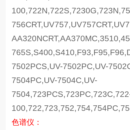
100,722N,722S,7230G,723N,7
756CRT,UV757,UV757CRT,UV7
AA320NCRT,AA370MC,3510,451
765S,S400,S410,F93,F95,F96,
7502PCS,UV-7502PC,UV-7502
7504PC,UV-7504C,UV-
7504,723PCS,723PC,723C,722
100,722,723,752,754,754PC,
色谱仪：