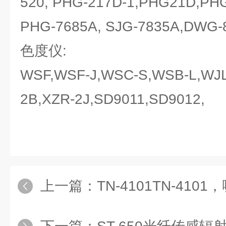
520, PHG-217D-1,PHG21D,PHG
PHG-7685A, SJG-7835A,DWG-
色度仪:
WSF,WSF-J,WSC-S,WSB-L,W
2B,XZR-2J,SD9011,SD9012,
上一篇：
TN-4101TN-4101，