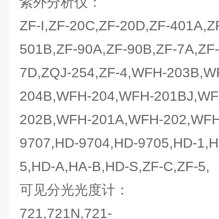
紫外分析仪：
ZF-I,ZF-20C,ZF-20D,ZF-401A,Z
501B,ZF-90A,ZF-90B,ZF-7A,ZF-
7D,ZQJ-254,ZF-4,WFH-203B,W
204B,WFH-204,WFH-201BJ,WF
202B,WFH-201A,WFH-202,WFH
9707,HD-9704,HD-9705,HD-1,H
5,HD-A,HA-B,HD-S,ZF-C,ZF-5,
可见分光光度计：
721,721N,721-