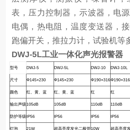
表，压力控制器，示波器，电源
电偶，热电阻，温度变送器，接
跑偏开关，推拉力计，试验机等
DWJ-5L工业一体化声光报警器
型号
DWJ-5
DWJ-5L
DWJ-10
DWJ-10L
尺寸
Φ145×230
Φ145×230
Φ190×316
Φ190×31
颜色
红、黄、蓝
红、黄、蓝
红
红
输出声级
105dB
105dB
110dB
110dB
防护等级
IP56
IP56
IP56
IP56
灯泡
21W
超高亮度发光二极管
10W
超高亮度