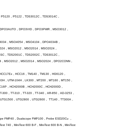
P5120，P5122，TDS3012C，TDS3014C，
，DPO3AUTO，DPO3VID，DPO3PWR，MSO3012，
4034，MSO4054，MSO4104，DPO4034B，
2024，MSO2012，MSO2014，MSO2024，
-SC，TDS2001C，TDS2002C，TDS3012C，
024，MSO2012，MSO2014，MSO2024，DPO2CONN，
P，HCC17Ex，HCC16，TM140，TM130，HG6120，
-103H，UTM-104H，LK300，MT200，MT160，MT150，
C16P，HCH2000B，HCH2000C，HCH2000D，
T-300，TT-310，TT-320，TT-340，AR-850，AD-3253，
UTG1500，UTG2800，UTG2600， TT140，TT300A，
pe FMP40，Dualscope FMP100，Probe ESD20Cu ，
 740，MiniTest 600 B-F，MiniTest 600 B-N，MiniTest