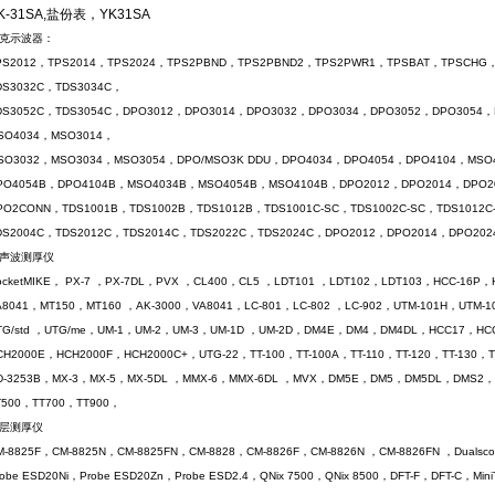
K-31SA,盐份表，YK31SA
克示波器：
PS2012，TPS2014，TPS2024，TPS2PBND，TPS2PBND2，TPS2PWR1，TPSBAT，TPSCHG，
DS3032C，TDS3034C，
DS3052C，TDS3054C，DPO3012，DPO3014，DPO3032，DPO3034，DPO3052，DPO3054
SO4034，MSO3014，
SO3032，MSO3034，MSO3054，DPO/MSO3K DDU，DPO4034，DPO4054，DPO4104，MSO
PO4054B，DPO4104B，MSO4034B，MSO4054B，MSO4104B，DPO2012，DPO2014，DPO
PO2CONN，TDS1001B，TDS1002B，TDS1012B，TDS1001C-SC，TDS1002C-SC，TDS1012C
DS2004C，TDS2012C，TDS2014C，TDS2022C，TDS2024C，DPO2012，DPO2014，DPO2
声波测厚仪
ocketMIKE， PX-7 ，PX-7DL，PVX ，CL400，CL5 ，LDT101 ，LDT102，LDT103，HCC-16
A8041，MT150，MT160 ，AK-3000，VA8041，LC-801，LC-802 ，LC-902，UTM-101H，UTM
TG/std ，UTG/me，UM-1，UM-2，UM-3，UM-1D ，UM-2D，DM4E，DM4，DM4DL，HCC17，HC
CH2000E，HCH2000F，HCH2000C+，UTG-22，TT-100，TT-100A，TT-110，TT-120，TT-130，T
D-3253B，MX-3，MX-5，MX-5DL ，MMX-6，MMX-6DL ，MVX，DM5E，DM5，DM5DL，DMS2，
T500，TT700，TT900，
层测厚仪
M-8825F，CM-8825N，CM-8825FN，CM-8828，CM-8826F，CM-8826N ，CM-8826FN ，Dualsco
robe ESD20Ni，Probe ESD20Zn，Probe ESD2.4，QNix 7500，QNix 8500，DFT-F，DFT-C，MiniTest