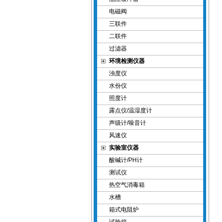
电磁阀
三联件
二联件
过滤器
环境检测仪器
浊度仪
水份仪
照度计
露点仪/温湿度计
声级计/噪音计
风速仪
实验室仪器
酸碱计/PH计
测试仪
热空气消毒箱
水槽
箱式电阻炉