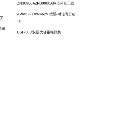
ZN30900AZN30900A标准环形天线
AWA6291AWA6291型实时信号分析
试仪
仪
电器
BSF-50D双层大容量摇瓶机