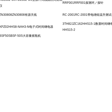
RRF001RRF001探测环／探针
仪
ZN30808ZN30808有源天线
RC-2001RC-2001带电绕组温升测
3TH82JZC162HHS15-1数显时间继
XPZ02HHS8-NAH3-N电子式时间继电器
HHS15-2
BSF50SBSF-50S大容量摇瓶机