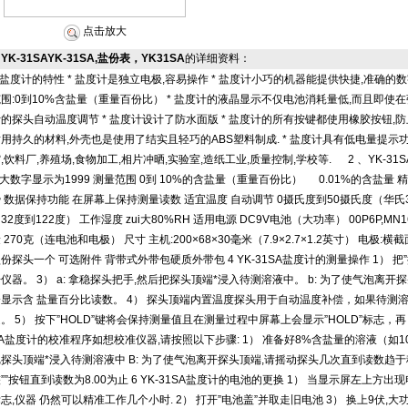
点击放大
YK-31SAYK-31SA,盐份表，YK31SA
的详细资料：
.盐度计的特性 * 盐度计是独立电极,容易操作 * 盐度计小巧的机器能提供快捷,准确的数
围:0到10%含盐量（重量百份比） * 盐度计的液晶显示不仅电池消耗量低,而且即使在
的探头自动温度调节 * 盐度计设计了防水面版 * 盐度计的所有按键都使用橡胶按钮,防止
用持久的材料,外壳也是使用了结实且轻巧的ABS塑料制成. * 盐度计具有低电量提示功能
,饮料厂,养殖场,食物加工,相片冲晒,实验室,造纸工业,质量控制,学校等. 2 、YK-31S
i大数字显示为1999 测量范围 0到 10%的含盐量（重量百份比） 0.01%的含盐量 精确
 数据保持功能 在屏幕上保持测量读数 适宜温度 自动调节 0摄氏度到50摄氏度（华氏3
32度到122度） 工作湿度 zui大80%RH 适用电源 DC9V电池（大功率） 00P6P,M
 270克（连电池和电极） 尺寸 主机:200×68×30毫米（7.9×2.7×1.2英寸） 电极
份探头一个 可选附件 背带式外带包硬质外带包 4 YK-31SA盐度计的测量操作 1） 把
仪器。 3） a: 拿稳探头把手,然后把探头顶端*浸入待测溶液中。 b: 为了使气泡离
会显示含 盐量百分比读数。 4） 探头顶端内置温度探头用于自动温度补偿，如果待测
。 5） 按下”HOLD”键将会保持测量值且在测量过程中屏幕上会显示”HOLD”标志，再 次
A盐度计的校准程序如想校准仪器,请按照以下步骤: 1） 准备好8%含盐量的溶液（如100
探头顶端*浸入待测溶液中 B: 为了使气泡离开探头顶端,请摇动探头几次直到读数趋于稳
””按钮直到读数为8.00为止 6 YK-31SA盐度计的电池的更换 1） 当显示屏左上
志,仪器 仍然可以精准工作几个小时. 2） 打开”电池盖”并取走旧电池 3） 换上9伏,大