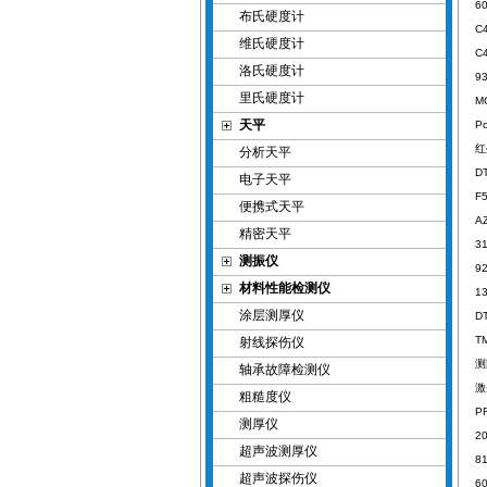
6
布氏硬度计
C
维氏硬度计
C
洛氏硬度计
9
里氏硬度计
M
天平
Po
分析天平
D
电子天平
F
便携式天平
A
精密天平
3
测振仪
9
材料性能检测仪
1
涂层测厚仪
D
T
射线探伤仪
轴承故障检测仪
激
粗糙度仪
P
测厚仪
2
超声波测厚仪
8
超声波探伤仪
6