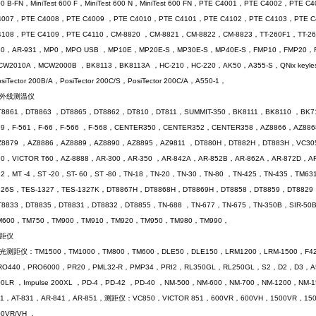
00 B-FN，MiniTest 600 F，MiniTest 600 N，MiniTest 600 FN，PTE C4001，PTE C4002，PT
4007，PTE C4008，PTE C4009 ，PTE C4010，PTE C4101，PTE C4102，PTE C4103，PTE 
4108，PTE C4109，PTE C4110，CM-8820 ，CM-8821，CM-8822，CM-8823，TT-260F1，TT-260
30，AR-931，MP0，MPO USB ，MP10E，MP20E-S，MP30E-S，MP40E-S，FMP10，FMP20，
CW2010A，MCW2000B ，BK8113，BK8113A ，HC-210，HC-220，AK50，A355-S，QNix keyless，k
siTector 200B/A，PosiTector 200C/S，PosiTector 200C/A，A550-1，
红外线测温仪
T8861，DT8863 ，DT8865，DT8862，DT810，DT811，SUMMIT-350，BK8111，BK8110 ，BK71
59，F-561，F-66，F-566 ，F-568，CENTER350，CENTER352，CENTER358，AZ8866，AZ88
Z8879 ，AZ8886，AZ8889，AZ8890，AZ8895，AZ9811 ，DT880H，DT882H，DT883H，VC305
10，VICTOR T60，AZ-8888，AR-300，AR-350 ，AR-842A，AR-852B，AR-862A，AR-872D，A
22，MT -4，ST -20，ST- 60，ST -80，TN-18，TN-20，TN-30，TN-80 ，TN-425，TN-435，T
326S，TES-1327，TES-1327K，DT8867H，DT8868H，DT8869H，DT8858，DT8859，DT882
T8833，DT8835，DT8831，DT8832，DT8855，TN-688 ，TN-677，TN-675，TN-350B，SIR-5
M600，TM750，TM900，TM910，TM920，TM950，TM980，TM990，
测距仪
光测距仪：TM1500，TM1000，TM800，TM600，DLE50，DLE150，LRM1200，LRM-1500，F4
RO440，PRO6000，PR20，PML32-R，PMP34，PRI2，RL350GL，RL250GL，S2，D2，D3，A5，D5
00LR ，Impulse 200XL ，PD-4，PD-42 ，PD-40 ，NM-500，NM-600，NM-700，NM-1200
11，AT-831，AR-841，AR-851，测距仪：VC850，VICTOR 851，600VR，600VH，1500VR，150
00VR/VH ，