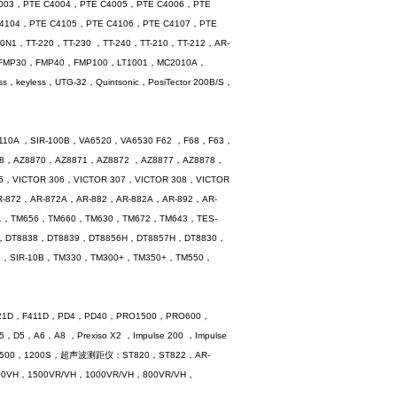
E C4003，PTE C4004，PTE C4005，PTE C4006，PTE
C4104，PTE C4105，PTE C4106，PTE C4107，PTE
N1，TT-220，TT-230 ，TT-240，TT-210，TT-212，AR-
FMP30，FMP40，FMP100，LT1001，MC2010A，
eyless，UTG-32，Quintsonic，PosiTector 200B/S，
10A ，SIR-100B，VA6520，VA6530 F62 ，F68，F63，
68，AZ8870，AZ8871，AZ8872 ，AZ8877，AZ8878，
，VICTOR 306，VICTOR 307，VICTOR 308，VICTOR
R-872，AR-872A，AR-882，AR-882A，AR-892，AR-
M631，TM656，TM660，TM630，TM672，TM643，TES-
9，DT8838，DT8839，DT8856H，DT8857H，DT8830，
0B，SIR-10B，TM330，TM300+，TM350+，TM550，
21D，F411D，PD4，PD40，PRO1500，PRO600，
，A6，A8 ，Prexiso X2 ，Impulse 200 ，Impulse
，NM-1500，1200S，超声波测距仪：ST820，ST822，AR-
0VH，1500VR/VH，1000VR/VH，800VR/VH，