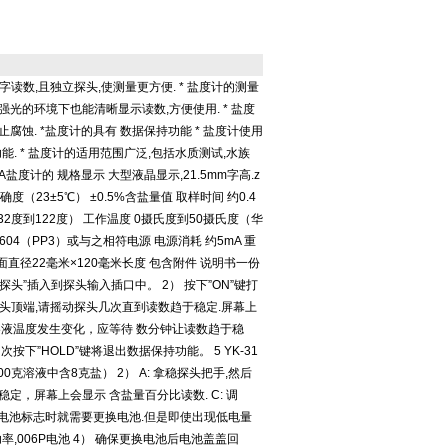
字读数,且独立探头,使测量更方便. * 盐度计的测量
强光的环境下也能清晰显示读数,方便使用. * 盐度
腐蚀. *盐度计的具有 数据保持功能 * 盐度计使用
. * 盐度计的适用范围广泛,包括水质测试,水族
A盐度计的 规格显示 大型液晶显示,21.5mm字高.z
度（23±5℃） ±0.5%含盐量值 取样时间 约0.4
2度到122度） 工作温度 0摄氏度到50摄氏度（华
N1604（PP3）或与之相符电源 电源消耗 约5mA 重
:横截面直径22毫米×120毫米长度 包含附件 说明书一份
”探头”插入到探头输入插口中。 2） 按下”ON”键打
开探头顶端,请摇动探头几次直到读数趋于稳定.屏幕上
溶液温度发生变化，应等待 数分钟让读数趋于稳
按下”HOLD”键将退出数据保持功能。 5 YK-31
克溶液中含8克盐） 2） A: 拿稳探头把手,然后
定，屏幕上会显示 含盐量百分比读数. C: 调
方出现电池标志时就需要更换电池.但是即使出现低电量
功率,006P电池 4） 确保更换电池后电池盖盖回