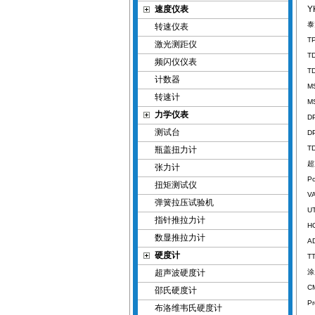
速度仪表
Y
泰
转速仪表
T
激光测距仪
T
频闪仪仪表
T
计数器
M
转速计
M
力学仪表
D
测试台
D
T
瓶盖扭力计
超
张力计
P
扭矩测试仪
V
弹簧拉压试验机
U
指针推拉力计
H
数显推拉力计
A
硬度计
T
超声波硬度计
涂
C
邵氏硬度计
P
布洛维韦氏硬度计