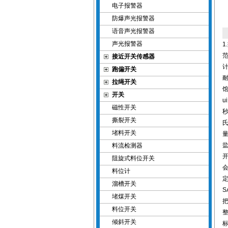
电子报警器
防爆声光报警器
语音声光报警器
声光报警器
1
范
接近开关传感器
计
跑偏开关
耐
拉绳开关
馆
开关
u
磁性开关
秒
撕裂开关
氏
堵料开关
量
盐
料流检测器
开
阻旋式料位开关
料位计
定
溜槽开关
S
堵煤开关
把
料位开关
整
倾斜开关
标