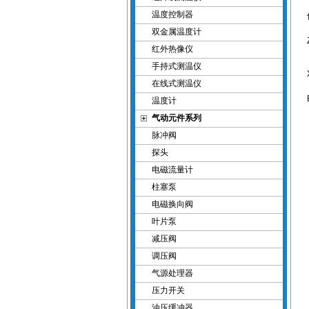
温度控制器
双金属温度计
红外热像仪
手持式测温仪
在线式测温仪
温度计
气动元件系列
脉冲阀
探头
电磁流量计
柱塞泵
电磁换向阀
叶片泵
减压阀
调压阀
气源处理器
压力开关
油压缓冲器