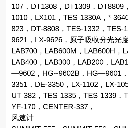
107，DT1308，DT1309，DT8809
1010，LX101，TES-1330A，
*
364
823，DT-8808，TES-1332，TES-1
9621，LX-9626，原子吸收分光光度
LAB700，LAB600M，LAB600H，L
LAB400，LAB300，LAB200，LAB
—9602，HG--9602B，HG—960
3351，DE-3350，LX-1102，LX-10
UT-382，TES-1335，TES-1339，T
YF-170，CENTER-337，
风速计