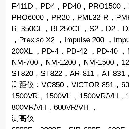
F411D，PD4，PD40，PRO1500，
PRO6000，PR20，PML32-R，PM
RL350GL，RL250GL，S2，D2，
，Prexiso X2 ，Impulse 200 ，Impu
200XL ，PD-4，PD-42 ，PD-40 
NM-700，NM-1200，NM-1500
ST820，ST822，AR-811，AT-831
测距仪：VC850，VICTOR 851，6
1500VR，1500VH，1500VR/VH，
800VR/VH，600VR/VH ，
测高