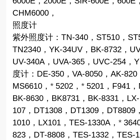
6000E，2000E，SIR-600E，600E
CHM6000，
照度计
紫外照度计：TN-340，ST510，ST5
TN2340，YK-34UV，BK-8732，U
UV-340A，UVA-365，UVC-254，
度计：DE-350，VA-8050，AK-820
MS6610，
*
5202，
*
5201，F941，
BK-8630，BK8731，BK-8331，LX-
107，DT1308，DT1309，DT8809
1010，LX101，TES-1330A，
*
364
823，DT-8808，TES-1332，TES-1