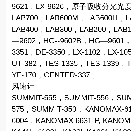
9621，LX-9626，原子吸收分光光度
LAB700，LAB600M，LAB600H，L
LAB400，LAB300，LAB200，LAB
—9602，HG--9602B，HG—960
3351，DE-3350，LX-1102，LX-10
UT-382，TES-1335，TES-1339，T
YF-170，CENTER-337，
风速计
S
UMMIT-555，SUMMIT-556，SUM
575，
SUMMIT-350
，
KANOMAX-6
6004，KANOMAX 6631-P, KANOMAX