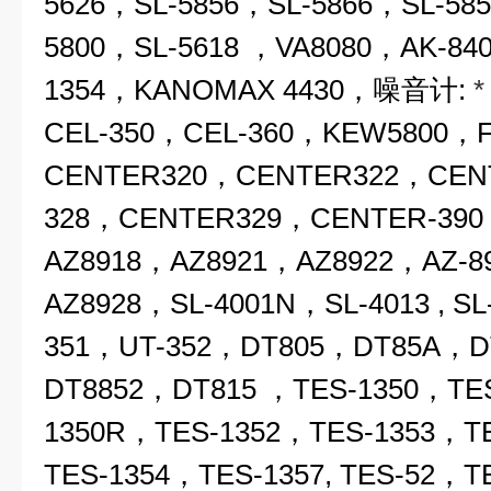
5626，SL-5856，SL-5866，SL-58
5800，SL-5618 ，VA8080，AK-84
1354，KANOMAX 4430，噪音计:
CEL-350，CEL-360，KEW5800，
CENTER320，CENTER322，CEN
328，CENTER329，CENTER-39
AZ8918，AZ8921，AZ8922，AZ-8
AZ8928，SL-4001N，SL-4013 , S
351，UT-352，DT805，DT85A，D
DT8852，DT815 ，TES-1350，TES-
1350R，TES-1352，TES-1353，T
TES-1354，TES-1357, TES-52，