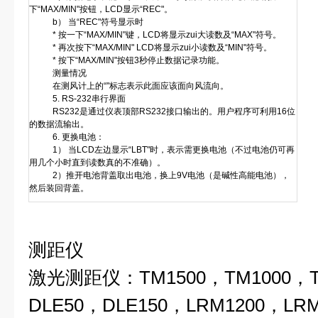
下“MAX/MIN"按钮，LCD显示“REC"。
b） 当“REC"符号显示时
* 按一下“MAX/MIN"键，LCD将显示zui大读数及“MAX"符号。
* 再次按下“MAX/MIN" LCD将显示zui小读数及“MIN"符号。
* 按下“MAX/MIN"按钮3秒停止数据记录功能。
测量情况
在测风计上的“"标志表示此面应该面向风流向。
5. RS-232串行界面
RS232是通过仪表顶部RS232接口输出的。用户程序可利用16位
的数据流输出。
6. 更换电池：
1） 当LCD左边显示“LBT"时，表示需更换电池（不过电池仍可再
用几个小时直到读数真的不准确）。
2）推开电池背盖取出电池，换上9V电池（是碱性高能电池），
然后装回背盖。
测距仪
激光测距仪：TM1500，TM1000，T
DLE50，DLE150，LRM1200，LRM