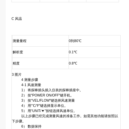
C 风温
测量量程
0到80℃
解析度
0.1℃
精度
0.8℃
3 图片
4 测量步骤
4-1 风速测量
1） 将探棒插头插入仪表的探棒插座中。
2） 按"POWER ON/OFF"键开机。
3） 按“VEL/FLOW"键选择风速测量
4） 用“℃/℉"键选择显示单位。
5） 用“UNIT/▼"按钮选择风速单位。
以上步骤已经完成测量风速的准备工作。如需其他功能请按照以
下步骤。
6） 数据保持