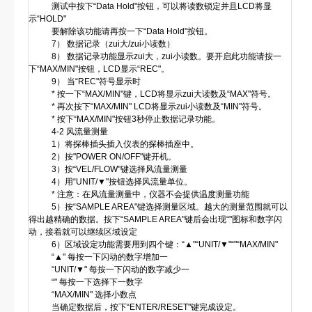
测试中按下“Data Hold"按钮，可以将读数锁定并且LCD将显
示“HOLD"
要解除该功能请再按一下“Data Hold"按钮。
7） 数据记录（zui大/zui小读数）
8） 数据记录功能显示zui大，zui小读数。要开启此功能请按一
下“MAX/MIN"按钮，LCD显示“REC"。
9） 当“REC"符号显示时
* 按一下“MAX/MIN"键，LCD将显示zui大读数及“MAX"符号。
* 再次按下“MAX/MIN" LCD将显示zui小读数及“MIN"符号。
* 按下“MAX/MIN"按钮3秒停止数据记录功能。
4-2 风流量测量
1）将探棒插头插入仪表的探棒插座中。
2）按"POWER ON/OFF"键开机。
3）按“VEL/FLOW"键选择风流量测量
4）用“UNIT/▼"按钮选择风流量单位。
* 注意：在风流量测量中，仪器不会提供温度测量功能
5）按“SAMPLE AREA"键选择测量区域。越大的测量范围就可以
得出越精确的数据。按下“SAMPLE AREA"键后会出现“"图标和数字闪
动，接着就可以继续区域设定
6）区域设定功能需要用到四个键：“▲"“UNIT/▼"“"“MAX/MIN"
“▲" 每按一下闪动的数字增加一
“UNIT/▼" 每按一下闪动的数字减少一
“" 每按一下选择下一数字
“MAX/MIN" 选择小数点
当确定数据后，按下“ENTER/RESET"键完成设定。