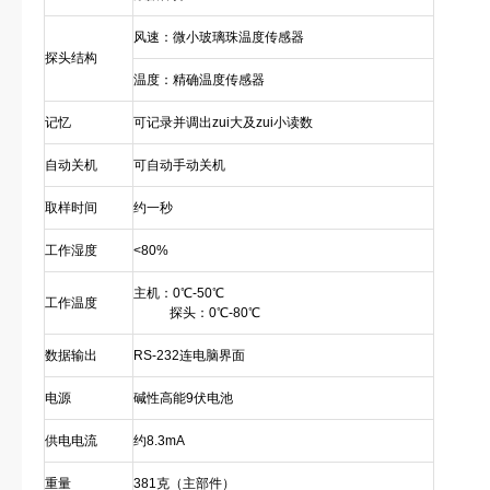
风速：微小玻璃珠温度传感器
探头结构
温度：精确温度传感器
记忆
可记录并调出zui大及zui小读数
自动关机
可自动手动关机
取样时间
约一秒
工作湿度
<80%
主机：0℃-50℃
工作温度
探头：0℃-80℃
数据输出
RS-232连电脑界面
电源
碱性高能9伏电池
供电电流
约8.3mA
重量
381克（主部件）