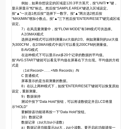
例如，如果你想设定的区域是120.3平方英尺，按“UNIT/▼"键，
显示屏显示“ft2"标志。然后按“SAMPLE AREA"键进入区域设定。
按“▲"一次选1然后按“"选择下一数字。按“▲"两次选2然后按
“MAX/MIN"增加小数点。按“▲"三下然后按“ENTER/RESET"键完成区域
设定。
7）在风流量测量中，按“FLOW MODE"有3种模式可供选择。
A 2/3MAX模式
选择这种模式可以得到测量zui大值的2/3。例如测量到的zui大值
为300CFM，在2/3MAX模式中就只可以看见200CFM的测量值。
B AVG模式
在这种模式下可以显示zui多20个记录的数据的平均值。
按“AVG.START"键就可以看见平均值在屏幕右下方出现。平均值的方程
式是
（1st Record+……+Nth Records）/N
C 普通模式
屏幕显示的是当前测量的数据。
8）在以上两种模式下，如按“ENTER/RESET"键就可以恢复原始
设定，重新测量。
9）数据保持
测试中按下“Data Hold"按钮，可以将读数锁定并且LCD将显
示“HOLD"
要解除该功能请再按一下“Data Hold"按钮。
10）数据记录
数据记录（zui大/zui小读数）
a）数据记录功能显示zui大，zui小读数。要开启此功能请按一