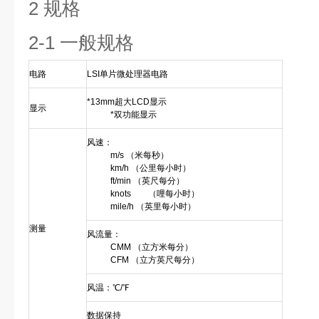
2 规格
2-1 一般规格
电路
LSI单片微处理器电路
*13mm超大LCD显示
显示
*双功能显示
风速：
m/s （米每秒）
km/h （公里每小时）
ft/min （英尺每分）
knots （哩每小时）
mile/h （英里每小时）
测量
风流量：
CMM （立方米每分）
CFM （立方英尺每分）
风温：℃/℉
数据保持