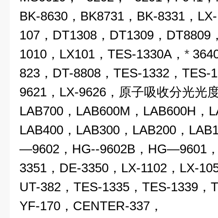
BK-8630，BK8731，BK-8331，LX-
107，DT1308，DT1309，DT8809
1010，LX101，TES-1330A，
*
364
823，DT-8808，TES-1332，TES-1
9621，LX-9626，原子吸收分光光度
LAB700，LAB600M，LAB600H，L
LAB400，LAB300，LAB200，LAB
—9602，HG--9602B，HG—960
3351，DE-3350，LX-1102，LX-10
UT-382，TES-1335，TES-1339，T
YF-170，CENTER-337，