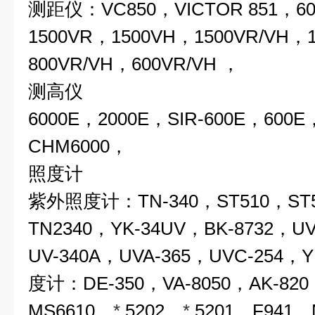
测距仪：VC850，VICTOR 851，6
1500VR，1500VH，1500VR/VH，
800VR/VH，600VR/VH ，
测高
6000E，2000E，SIR-600E，600E
CHM6000，
照度计
紫外照度计：TN-340，ST510，ST5
TN2340，YK-34UV，BK-8732，U
UV-340A，UVA-365，UVC-254，
度计：DE-350，VA-8050，AK-820
MS6610，
*
5202，
*
5201，F941，