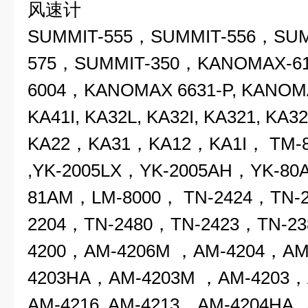
风速计
S
UMMIT-555，SUMMIT-556，SUM
575，
SUMMIT-350
，
KANOMAX-6
6004，KANOMAX 6631-P, KANOMAX
KA41I, KA32L, KA32I, KA321, KA32
KA22，KA31，
KA12
，KA1I，
TM-
,YK-2005LX，YK-2005AH，YK-80
81AM，LM-8000， TN-2424，TN-
2204
，
TN-2480，TN-2423，TN-2
4200，
AM-4206M
，AM-4204，
AM
4203HA，AM-4203M ，AM-4203，
AM-4216, AM-4213，AM-4204HA , 