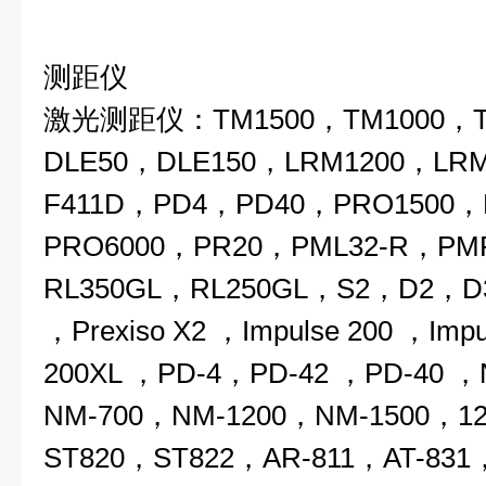
测距仪
激光测距仪：TM1500，TM1000，T
DLE50，DLE150，LRM1200，LRM
F411D，PD4，PD40，PRO1500，
PRO6000，PR20，PML32-R，PM
RL350GL，RL250GL，S2，D2，
，Prexiso X2 ，Impulse 200 ，Impu
200XL ，PD-4，PD-42 ，PD-40 
NM-700，NM-1200，NM-1500
ST820，ST822，AR-811，AT-831