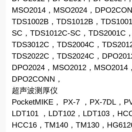
MSO2014，MSO2024，DPO2CO
TDS1002B，TDS1012B，TDS1001
SC，TDS1012C-SC，TDS2001C
TDS3012C，TDS2004C，TDS201
TDS2022C，TDS2024C，DPO20
DPO2024，MSO2012，MSO2014
DPO2CONN，
超声波测厚仪
PocketMIKE， PX-7 ，PX-7DL，
LDT101 ，LDT102，LDT103，HC
HCC16，TM140，TM130，HG612