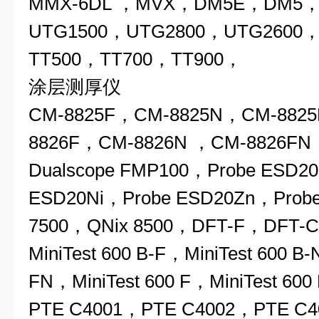
MMX-6DL ，MVX，DM5E，DM5
UTG1500，UTG2800，UTG2600，
TT500，TT700，TT900，
涂层测厚仪
CM-8825F，CM-8825N，CM-882
8826F，CM-8826N ，CM-8826FN 
Dualscope FMP100，Probe ESD2
ESD20Ni，Probe ESD20Zn，Prob
7500，QNix 8500，DFT-F，DFT-C，
MiniTest 600 B-F，MiniTest 600 B-
FN，MiniTest 600 F，MiniTest 600
PTE C4001，PTE C4002，PTE C