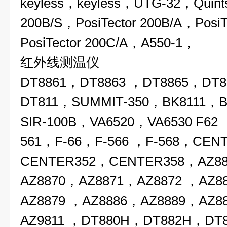
keyless，keyless，UTG-32，Quints
200B/S，PosiTector 200B/A，PosiT
PosiTector 200C/A，A550-1，
红外线测温仪
DT8861，DT8863 ，DT8865，DT
DT811，SUMMIT-350，BK8111，B
SIR-100B，VA6520，VA6530 F62
561，F-66，F-566 ，F-568，CEN
CENTER352，CENTER358，AZ8
AZ8870，AZ8871，AZ8872 ，AZ8
AZ8879 ，AZ8886，AZ8889，AZ8
AZ9811 ，DT880H，DT882H，DT