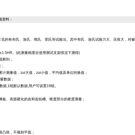
细资料：
较常见的有布氏、洛氏、维氏、里氏等试验法。其中布氏、洛氏试验力大、压痕大，对
,±1.5HR。(此测量精度在使用测试支架情况下测得)
观察到；
果；
计测量值，zui大值，zui小值，平均值及单位转换值；
测量数据；
数据,1组默认数据,用户可设置19组。
、薄板、表面硬化的齿和齿轮槽、锥度部分的硬度测量；
凹痕凸痕，不规则平面；