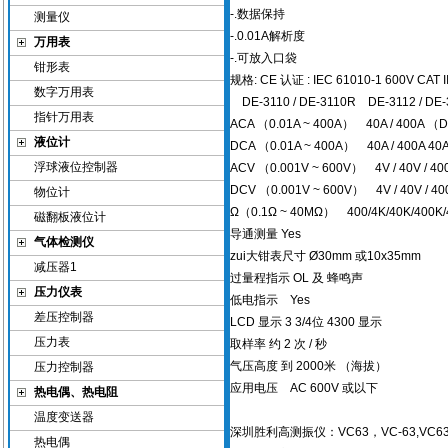
-.数据保持
测量仪
-.0.01A解析度
万用表
-.可放入口袋
钳形表
规格: CE 认证 : IEC 61010-1 600V CAT 
数字万用表
DE-3110 / DE-3110R DE-3112 / D
指针万用表
ACA （0.01A ~ 400A） 40A / 400A 
液位计
DCA （0.01A ~ 400A） 40A / 400A 40A
浮球液位控制器
ACV （0.001V ~ 600V） 4V / 40V / 
DCV （0.001V ~ 600V） 4V / 40V / 
物位计
Ω（0.1Ω ~ 40MΩ） 400/4K/40K/400
磁翻板液位计
导通测量 Yes
气体检测仪
zui大钳表尺寸 Ø30mm 或10x35mm
减压器1
过量程指示 OL 及 蜂鸣声
压力仪表
低电指示 Yes
差压控制器
LCD 显示 3 3/4位 4300 显示
压力表
取样率 约 2 次 / 秒
气压高度 到 2000米 （海拔）
压力控制器
应用电压 AC 600V 或以下
热电偶、热电阻
温度变送器
深圳胜利高测振仪：VC63，VC-63,VC63A
热电偶