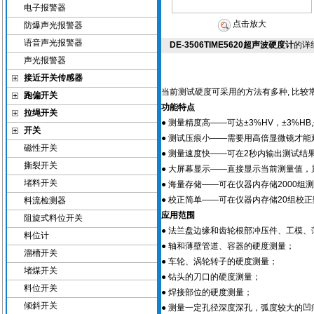
电子报警器
点击放大
防爆声光报警器
语音声光报警器
DE-3506TIME5620超声波硬度计
的详
声光报警器
接近开关传感器
当前测试硬度可采用的方法有多种, 比
跑偏开关
功能特点
拉绳开关
● 测量精度高——可达±3%HV，±3%HB
开关
● 测试压痕小——需要用高倍显微镜才能
磁性开关
● 测量速度快——可在2秒内输出测试结
撕裂开关
● 大屏幕显示——直接显示当前测量值，累
堵料开关
● 海量存储——可在仪器内存储2000组
● 校正简单——可在仪器内存储20组校正
料流检测器
应用范围
阻旋式料位开关
● 法兰盘边缘和齿轮根部冲压件、工模
料位计
● 轴和薄壁管道、容器的硬度测量；
溜槽开关
● 车轮、涡轮转子的硬度测量；
堵煤开关
● 钻头的刀口的硬度测量；
料位开关
● 焊接部位的硬度测量；
倾斜开关
● 测量一定孔径深度深孔，弧度较大的