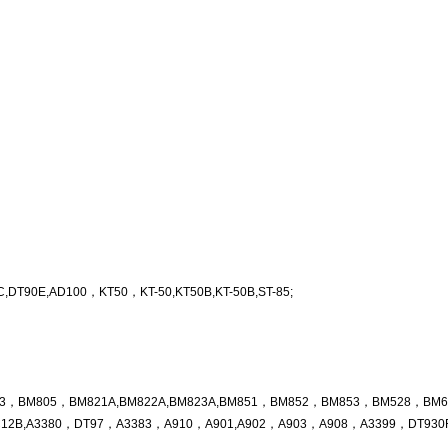
90E,AD100，KT50，KT-50,KT50B,KT-50B,ST-85;
805，BM821A,BM822A,BM823A,BM851，BM852，BM853，BM528，BM6266，D
2B,A3380，DT97，A3383，A910，A901,A902，A903，A908，A3399，DT930F+