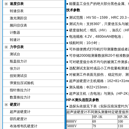
速度仪表
● 能覆盖工业生产的绝大部分黑色金属
技术参数
转速仪表
● 测试范围：HV 50～1599，HRC 20.3～7
激光测距仪
● 测试方向：支持360°，只要使压头与被
频闪仪仪表
● 硬度值制式：维氏（HV），洛氏C（H
计数器
● 电池规格: 4.2V，4800mAh锂电池；
转速计
● 续航时间：10小时；
力学仪表
● 可外接便携式打印机打印测量数据或
测试台
● 可存储2000组测量数据和20个校准数
瓶盖扭力计
● 可对硬度值分布不均匀的被测工件测
● 选配测试支架对成品小工件批量检测
张力计
● 对被测工件表面无损伤 、稳定性好、
扭矩测试仪
● 超声波硬度计主机规格：162×81×31
弹簧拉压试验机
● 测头规格：Φ22×153mm；
指针推拉力计
● 超声波主机（含电池）与测头（HP-2K
数显推拉力计
HP-K测头选型及参数
硬度计
● 选探头依据见下表（实际压痕深度约为下
超声波硬度计
超声波硬度计不同测头测量特定硬度值所对应
HP-1K
HP-3K
邵氏硬度计
800HV
69
100
布洛维韦氏硬度计
500HV
79
110