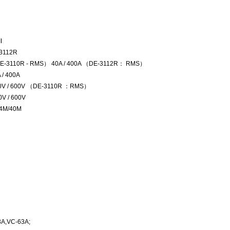
III
E-3112R
（DE-3110R - RMS） 40A / 400A （DE-3112R： RMS）
 / 400A
400V / 600V （DE-3110R ：RMS）
400V / 600V
K/4M/40M
,VC-63A;