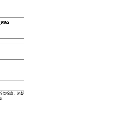
(选配)
焊缝检查、热影
低