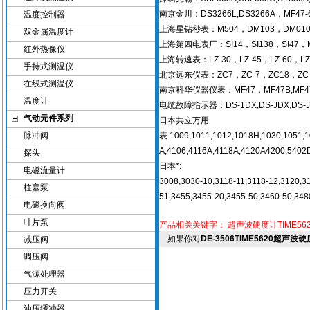
南京金川：DS3266L,DS3266A，MF47-
温度控制器
上海星钻秒表：M504，DM103，DM010,D
双金属温度计
上海第四电表厂：SI14，SI138，SI47，M
红外热像仪
上海转速表：LZ-30，LZ-45，LZ-60，LZ-
手持式测温仪
北京远东仪表：ZC7，ZC-7，ZC18，ZC-18
在线式测温仪
南京科华仪器仪表：MF47，MF47B,MF47C,M
温度计
电缆故障指示器：DS-1DX,DS-JDX,DS-JDG
气动元件系列
日本共立万用
脉冲阀
表:1009,1011,1012,1018H,1030,1051,1
A,4106,4116A,4118A,4120A4200,5402D
探头
日本*:
电磁流量计
3008,3030-10,3118-11,3118-12,3120,3
柱塞泵
51,3455,3455-20,3455-50,3460-50,348
电磁换向阀
叶片泵
产品相关关键字：
超声波硬度计TIME562
如果你对
DE-3506TIME5620超声波
减压阀
调压阀
气源处理器
压力开关
油压缓冲器