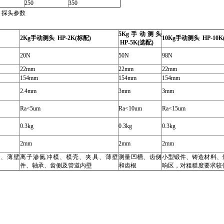
250
350
● 探头参数
5Kg手动测头
2Kg手动测头 HP-2K(标配)
10Kg手动测头 HP-10K
HP-5K(选配)
20N
50N
98N
22mm
22mm
22mm
154mm
154mm
154mm
2.4mm
3mm
3mm
Ra<5um
Ra<10um
Ra<15um
0.3kg
0.3kg
0.3kg
2mm
2mm
2mm
、薄壁
离子渗氮冲模、模壳、夹具、薄壁
测量凹槽、齿侧
小型锻件、铸造材料、
件、轴承、齿侧及管道内壁
和齿根
响区，对粗糙度要求较