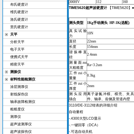
300HV
112
160
布氏硬度计
TIME5620超声波硬度计
【TIME5620】
维氏硬度计
洛氏硬度计
测头类型
1Kg手动测头 HP-1K(选配)
里氏硬度计
真实试验
10N
天平
力
直径
22mm
分析天平
长度
154mm
电子天平
谐振棒直
2.4mm
便携式天平
径
测量面zui
精密天平
Ra<3.2um
大粗糙度
测振仪
工件zui小
0.3kg
重量
材料性能检测仪
工件zui小
2mm
涂层测厚仪
厚度
测头应用
离子渗氮冲模、模壳、夹具
射线探伤仪
场合
件、轴承、齿侧及管道内壁
轴承故障检测仪
3110/DE-3112钳表的详细介绍
粗糙度仪
自动量程
测厚仪
-.4300大型LCD显示
超声波测厚仪
-.一键回零（DCA）
超声波探伤仪
-.可选自动关机