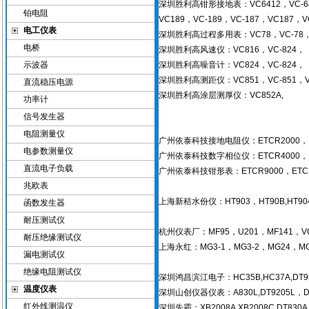
深圳胜利高钳形接地表：VC6412，VC-64
铂电阻
VC189，VC-189，VC-187，VC187，VC
电工仪表
深圳胜利高过程多用表：VC78，VC-78，V
电桥
深圳胜利高风速仪：VC816，VC-824，
示波器
深圳胜利高噪音计：VC824，VC-824，
深圳胜利高测距仪：VC851，VC-851，VC8
直流稳压电源
深圳胜利高涂层测厚仪：VC852A,
功率计
信号发生器
电阻测量仪
广州依泰科技接地电阻仪：ETCR2000，ETCR
电参数测量仪
广州依泰科技数字相位仪：ETCR4000，ET
直流电子负载
广州依泰科技钳形表：ETCR9000，ETCR-90
兆欧表
上海新秸水份仪：HT903，HT90B,HT904，HT9
函数发生器
耐压测试仪
杭州仪表厂：MF95，U201，MF141，VC32
耐压绝缘测试仪
上海永红：MG3-1，MG3-2，MG24，MG
漏电测试仪
绝缘电阻测试仪
深圳鸿昌滨江电子：HC35B,HC37A,DT9205
温度仪表
深圳山创仪器仪表：A830L,DT9205L，DT920
红外线测温仪
深圳先霸：XB2008A,XB2008C,DT830A