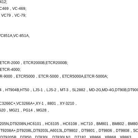
12;
469，VC-469;
C79，VC-79;
51A,VC-851A,
-2000，ETCR2000B,ETCR2000B;
CR-4000;
00，ETCR5000，ETCR-5000，ETCR5000A,ETCR-5000A;
04B,HT50，LJS-1，LJS-2，MT-3，SL2882，MD-2G,MD-4G,DT90B,DT90C,DT
66C+,VC3266A+,XY-1，8801，XY-3210，
20，MG21，PG14，MG28，
N,DT9208N,HC6101，HC6105，HC6108，HC710，BM801，BM802，BM803，BM
8A+,DT9208L,DT9203L,A6013L,DT9802，DT9801，DT9806，DT9808，SC1
,DT9205B，DT850，DT830L，DT830LN1，DT182，XB866，XB868，XB863，