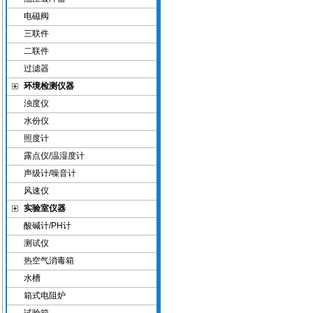
电磁阀
三联件
二联件
过滤器
环境检测仪器
浊度仪
水份仪
照度计
露点仪/温湿度计
声级计/噪音计
风速仪
实验室仪器
酸碱计/PH计
测试仪
热空气消毒箱
水槽
箱式电阻炉