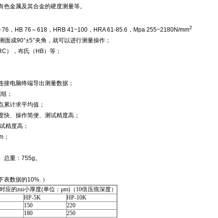
、有色金属及其合金的硬度测量等。
2
6，HB 76～618，HRB 41~100，HRA 61-85.6，Mpa 255~2180N/mm
测面成90°±5°夹角，就可以进行测量操作；
RC），布氏（HB）等；
者连接电脑终端导出测量数据；
据组；
多点累计求平均值；
速度快、操作简便、测试精度高；
测试精度高；
mm；
）总重：755g。
表数据的10%. ）
的zui小厚度(单位：μm)（10倍压痕深度）
HP-5K
HP-10K
150
220
180
250