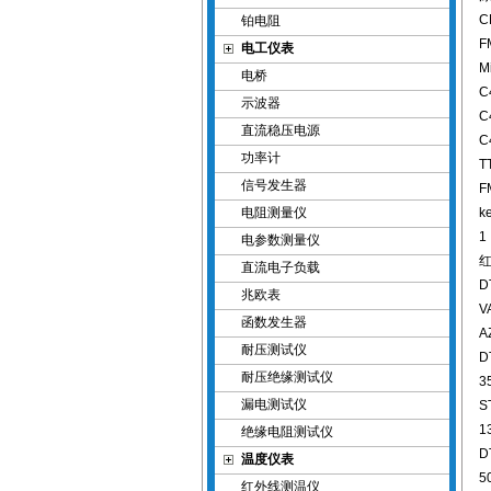
C
铂电阻
F
电工仪表
M
电桥
C
示波器
C
直流稳压电源
C
功率计
T
信号发生器
F
电阻测量仪
k
1
电参数测量仪
直流电子负载
D
兆欧表
V
函数发生器
A
耐压测试仪
D
耐压绝缘测试仪
3
漏电测试仪
S
1
绝缘电阻测试仪
D
温度仪表
5
红外线测温仪