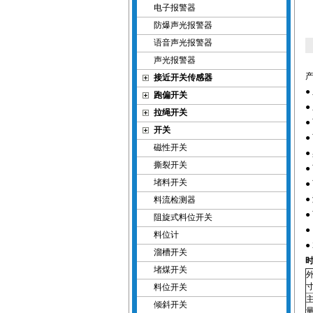
电子报警器
防爆声光报警器
语音声光报警器
声光报警器
接近开关传感器
跑偏开关
●
拉绳开关
开关
●
磁性开关
撕裂开关
堵料开关
●
●
料流检测器
阻旋式料位开关
料位计
●
溜槽开关
时
堵煤开关
料位开关
倾斜开关