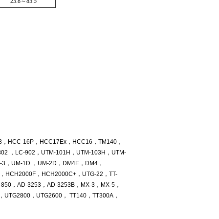
23.8～85.5
T103，HCC-16P，HCC17Ex，HCC16，TM140，
802 ，LC-902，UTM-101H，UTM-103H，UTM-
M-3，UM-1D ，UM-2D，DM4E，DM4，
HCH2000F，HCH2000C+，UTG-22，TT-
AR-850，AD-3253，AD-3253B，MX-3，MX-5，
UTG2800，UTG2600， TT140，TT300A，