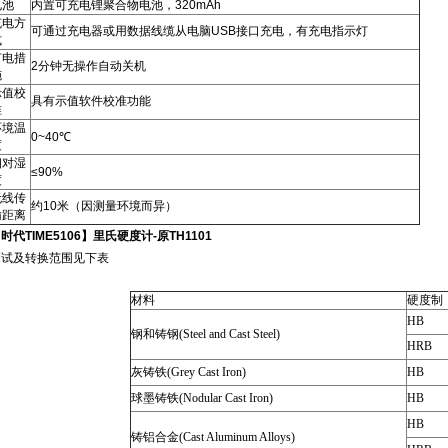
电池
内置可充电锂聚合物电池，320mAh
充电方
可通过充电器或用数据线缆从电脑USB接口充电，有充电指示灯
式
节电措
2分钟无操作自动关机
施
示值校
具有示值软件校准功能
准
环境温
0~40℃
度
相对湿
≤90%
度
无线传
约10米（因测量环境而异）
输距离
时代TIME5106】里氏硬度计-原TH1101
测试及转换范围见下表
材料
硬度制
HB
钢和铸钢(Steel and Cast Steel)
HRB
灰铸铁(Grey Cast Iron)
HB
球墨铸铁(Nodular Cast Iron)
HB
HB
铸铝合金(Cast Aluminum Alloys)