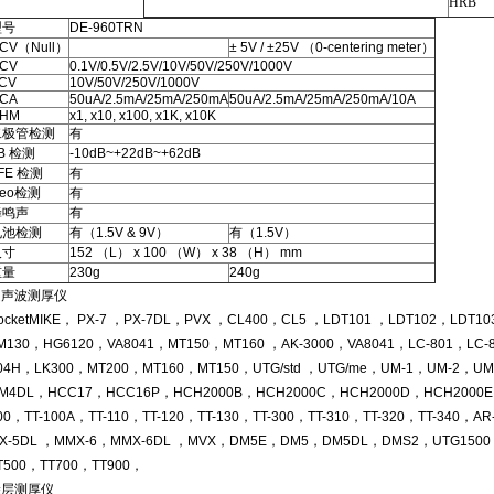
HRB
型号
DE-960TRN
CV（Null）
± 5V / ±25V （0-centering meter）
CV
0.1V/0.5V/2.5V/10V/50V/250V/1000V
CV
10V/50V/250V/1000V
CA
50uA/2.5mA/25mA/250mA
50uA/2.5mA/25mA/250mA/10A
HM
x1, x10, x100, x1K, x10K
二极管检测
有
B 检测
-10dB~+22dB~+62dB
FE 检测
有
ceo检测
有
蜂鸣声
有
电池检测
有（1.5V & 9V）
有（1.5V）
尺寸
152 （L） x 100 （W） x 38 （H） mm
重量
230g
240g
超声波测厚仪
ocketMIKE， PX-7 ，PX-7DL，PVX ，CL400，CL5 ，LDT101 ，LDT102，LD
M130，HG6120，VA8041，MT150，MT160 ，AK-3000，VA8041，LC-801，LC-
04H，LK300，MT200，MT160，MT150，UTG/std ，UTG/me，UM-1，UM-2，U
M4DL，HCC17，HCC16P，HCH2000B，HCH2000C，HCH2000D，HCH2000E，
00，TT-100A，TT-110，TT-120，TT-130，TT-300，TT-310，TT-320，TT-340，
X-5DL ，MMX-6，MMX-6DL ，MVX，DM5E，DM5，DM5DL，DMS2，UTG1500，
T500，TT700，TT900，
涂层测厚仪