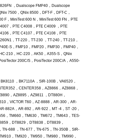
6FN ，Dualscope FMP40，Dualscope
QNix 7500，QNix 8500，DFT-F，DFT-C，
 600 F，MiniTest 600 N，MiniTest 600 FN，PTE
4007，PTE C4008，PTE C4009 ，PTE
C4106，PTE C4107，PTE C4108，PTE
260N1，TT-220，TT-230 ，TT-240，TT-210，
MP40E-S，FMP10，FMP20，FMP30，FMP40，
HC-210，HC-220，AK50，A355-S，QNix
osiTector 200C/S，PosiTector 200C/A，A550-
BK8110 ，BK7110A ，SIR-100B，VA6520，
ENTER352，CENTER358，AZ8866，AZ8868，
Z8890，AZ8895，AZ9811 ，DT880H，
310，VICTOR T60，AZ-8888，AR-300，AR-
R-882A，AR-892，AR-922，MT -4，ST -20，
TM656，TM660，TM630，TM672，TM643，TES-
T8859，DT8829，DT8838，DT8839，
N-688 ，TN-677，TN-675，TN-350B，SIR-
，TM910，TM920，TM950，TM980，TM990，