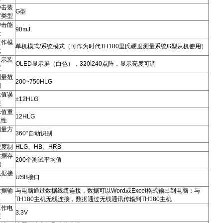
冲击装
G型
置类型
冲击能
90mJ
量
工作模
单机模式/系统模式（可作为时代TH180里氏硬度测量系统G型从机使用）
式
显示装
OLED显示屏（白色），320Í240点阵，显示亮度可调
置
测量范
200~750HLG
围
示值误
±12HLG
差
示值重
12HLG
复性
测量方
360°自动识别
向
硬度制
HLG、HB、HRB
数据存
200个测试平均值
储
数据接
USB接口
口
数据输
与电脑通过数据线缆连接，数据可以Word或Excel格式输出到电脑；与
出
TH180主机无线连接，数据通过无线通讯传输到TH180主机
工作电
3.3V
压