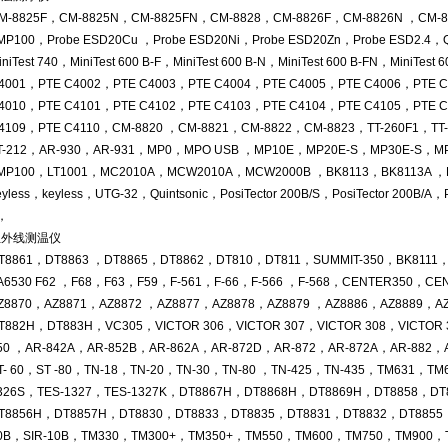
M-8825F，CM-8825N，CM-8825FN，CM-8828，CM-8826F，CM-8826N ，CM-882
MP100，Probe ESD20Cu ，Probe ESD20Ni，Probe ESD20Zn，Probe ESD2.4，
iniTest 740，MiniTest 600 B-F，MiniTest 600 B-N，MiniTest 600 B-FN，MiniTest
4001，PTE C4002，PTE C4003，PTE C4004，PTE C4005，PTE C4006，PTE C
4010，PTE C4101，PTE C4102，PTE C4103，PTE C4104，PTE C4105，PTE 
4109，PTE C4110，CM-8820 ，CM-8821，CM-8822，CM-8823，TT-260F1，TT-
T-212，AR-930，AR-931，MP0，MPO USB ，MP10E，MP20E-S，MP30E-S，
MP100，LT1001，MC2010A，MCW2010A，MCW2000B ，BK8113，BK8113A ，
eyless，keyless，UTG-32，Quintsonic，PosiTector 200B/S，PosiTector 200B/A，P
，
红外线测温仪
T8861，DT8863 ，DT8865，DT8862，DT810，DT811，SUMMIT-350，BK8111，
A6530 F62 ，F68，F63，F59，F-561，F-66，F-566 ，F-568，CENTER350，C
Z8870，AZ8871，AZ8872 ，AZ8877，AZ8878，AZ8879 ，AZ8886，AZ8889，A
T882H，DT883H，VC305，VICTOR 306，VICTOR 307，VICTOR 308，VICTOR 
50 ，AR-842A，AR-852B，AR-862A，AR-872D，AR-872，AR-872A，AR-882，A
T- 60，ST -80，TN-18，TN-20，TN-30，TN-80 ，TN-425，TN-435，TM631，
326S，TES-1327，TES-1327K，DT8867H，DT8868H，DT8869H，DT8858，D
T8856H，DT8857H，DT8830，DT8833，DT8835，DT8831，DT8832，DT8855，T
0B，SIR-10B，TM330，TM300+，TM350+，TM550，TM600，TM750，TM900