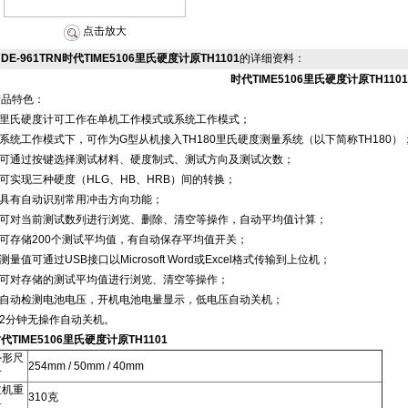
点击放大
DE-961TRN时代TIME5106里氏硬度计原TH1101
的详细资料：
时代TIME5106里氏硬度计原TH1101
产品特色：
● 里氏硬度计可工作在单机工作模式或系统工作模式；
 系统工作模式下，可作为G型从机接入TH180里氏硬度测量系统（以下简称TH180）
● 可通过按键选择测试材料、硬度制式、测试方向及测试次数；
 可实现三种硬度（HLG、HB、HRB）间的转换；
● 具有自动识别常用冲击方向功能；
● 可对当前测试数列进行浏览、删除、清空等操作，自动平均值计算；
 可存储200个测试平均值，有自动保存平均值开关；
 测量值可通过USB接口以Microsoft Word或Excel格式传输到上位机；
● 可对存储的测试平均值进行浏览、清空等操作；
● 自动检测电池电压，开机电池电量显示，低电压自动关机；
 2分钟无操作自动关机。
代TIME5106里氏硬度计原TH1101
外形尺
254mm / 50mm / 40mm
寸
主机重
310克
量