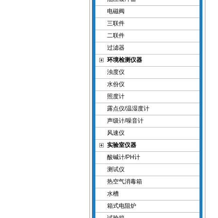
电磁阀
三联件
二联件
过滤器
环境检测仪器
浊度仪
水份仪
照度计
露点仪/温湿度计
声级计/噪音计
风速仪
实验室仪器
酸碱计/PH计
测试仪
热空气消毒箱
水槽
箱式电阻炉