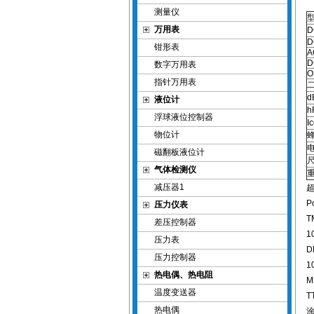
测量仪
万用表
D
D
钳形表
A
D
数字万用表
O
指针万用表
d
液位计
h
浮球液位控制器
I
物位计
磁翻板液位计
气体检测仪
减压器1
P
压力仪表
T
差压控制器
1
压力表
D
压力控制器
1
热电偶、热电阻
M
温度变送器
T
热电偶