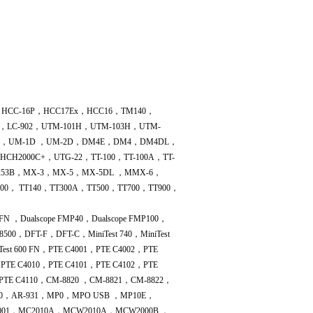
3，HCC-16P，HCC17Ex，HCC16，TM140，
 ，LC-902，UTM-101H，UTM-103H，UTM-
M-3，UM-1D ，UM-2D，DM4E，DM4，DM4DL，
CH2000C+，UTG-22，TT-100，TT-100A，TT-
D-3253B，MX-3，MX-5，MX-5DL ，MMX-6，
， TT140，TT300A，TT500，TT700，TT900，
 ，Dualscope FMP40，Dualscope FMP100，
 8500，DFT-F，DFT-C，MiniTest 740，MiniTest
iniTest 600 FN，PTE C4001，PTE C4002，PTE
，PTE C4010，PTE C4101，PTE C4102，PTE
，PTE C4110，CM-8820 ，CM-8821，CM-8822，
R-930，AR-931，MP0，MPO USB ，MP10E，
001，MC2010A，MCW2010A，MCW2000B ，