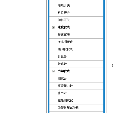
堵煤开关
料位开关
倾斜开关
速度仪表
转速仪表
激光测距仪
频闪仪仪表
计数器
转速计
力学仪表
测试台
瓶盖扭力计
张力计
扭矩测试仪
弹簧拉压试验机