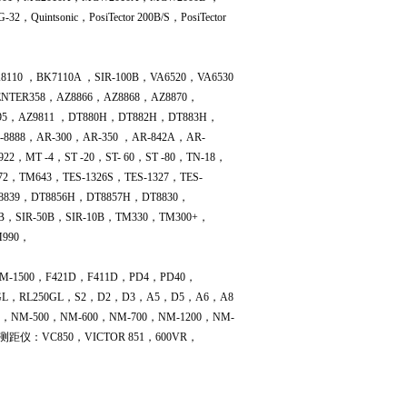
Quintsonic，PosiTector 200B/S，PosiTector
110 ，BK7110A ，SIR-100B，VA6520，VA6530
ENTER358，AZ8866，AZ8868，AZ8870，
895，AZ9811 ，DT880H，DT882H，DT883H，
-8888，AR-300，AR-350 ，AR-842A，AR-
2，MT -4，ST -20，ST- 60，ST -80，TN-18，
2，TM643，TES-1326S，TES-1327，TES-
8839，DT8856H，DT8857H，DT8830，
0B，SIR-50B，SIR-10B，TM330，TM300+，
M990，
-1500，F421D，F411D，PD4，PD40，
50GL，RL250GL，S2，D2，D3，A5，D5，A6，A8
PD-40 ，NM-500，NM-600，NM-700，NM-1200，NM-
，测距仪：VC850，VICTOR 851，600VR，