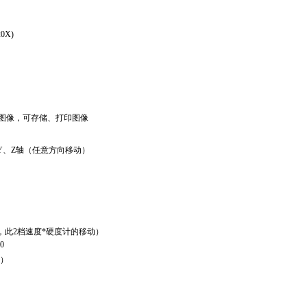
20X)
度图像，可存储、打印图像
Y、Z轴（任意方向移动）
，此2档速度*硬度计的移动）
0
V）