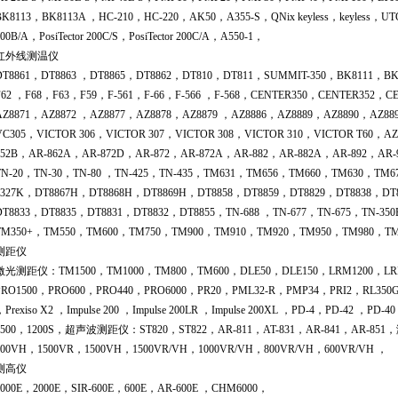
BK8113，BK8113A ，HC-210，HC-220，AK50，A355-S，QNix keyless，keyless，UTG-32，
200B/A，PosiTector 200C/S，PosiTector 200C/A，A550-1，
红外线测温仪
DT8861，DT8863 ，DT8865，DT8862，DT810，DT811，SUMMIT-350，BK8111，BK8
F62 ，F68，F63，F59，F-561，F-66，F-566 ，F-568，CENTER350，CENTER352，C
AZ8871，AZ8872 ，AZ8877，AZ8878，AZ8879 ，AZ8886，AZ8889，AZ8890，AZ8
VC305，VICTOR 306，VICTOR 307，VICTOR 308，VICTOR 310，VICTOR T60，AZ
852B，AR-862A，AR-872D，AR-872，AR-872A，AR-882，AR-882A，AR-892，AR-92
TN-20，TN-30，TN-80 ，TN-425，TN-435，TM631，TM656，TM660，TM630，TM67
1327K，DT8867H，DT8868H，DT8869H，DT8858，DT8859，DT8829，DT8838，DT
DT8833，DT8835，DT8831，DT8832，DT8855，TN-688 ，TN-677，TN-675，TN-35
TM350+，TM550，TM600，TM750，TM900，TM910，TM920，TM950，TM980，T
测距仪
激光测距仪：TM1500，TM1000，TM800，TM600，DLE50，DLE150，LRM1200，LRM
PRO1500，PRO600，PRO440，PRO6000，PR20，PML32-R，PMP34，PRI2，RL3
，Prexiso X2 ，Impulse 200 ，Impulse 200LR ，Impulse 200XL ，PD-4，PD-42 ，
1500，1200S，超声波测距仪：ST820，ST822，AR-811，AT-831，AR-841，AR-851
600VH，1500VR，1500VH，1500VR/VH，1000VR/VH，800VR/VH，600VR/VH ，
测高仪
6000E，2000E，SIR-600E，600E，AR-600E ，CHM6000，