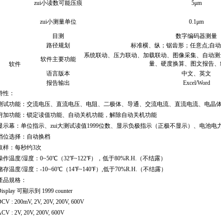
zui小读数可能压痕
5μm
zui小测量单位
0.1μm
目测
数字编码器测量
路径规划
标准横、纵；锯齿形；任意点;自
系统联动、压力联动、加载联动、图像采集、自动测
软件主要功能
量、硬度换算、图文报告、
软件
语言版本
中文、英文
报告输出
Excel/Word
特性：
测试功能：交流电压、直流电压、电阻、二极体、导通、交流电流、直流电流、电晶体h
附加功能：锁定读值功能、自动关机功能，解除自动关机功能
显示幕：单位指示、zui大测试读值1999位数、显示负极指示（正极不显示）、电池电
档位选择：自动换档
取样：每秒约3次
操作温度/湿度：0~50℃（32℉~122℉），低于80%R.H.（不结露）
储存温度/湿度：-10~60℃（14℉~140℉）,低于70%R.H.（不结露）
產品規格：
Display 可顯示到 1999 counter
CV : 200mV, 2V, 20V, 200V, 600V
CV : 2V, 20V, 200V, 600V