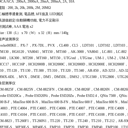
CA/ACA : 200uA, 2000uA, 20mA, 200mA, 2A, 10A
阻 : 200, 2k, 20k, 200k, 2M, 20MΩ
二極體導通量測, 電晶體, hFE值及 LED測試
具讀值鎖定/自動關機功能, 電力不足顯示
附測試棒, AAA 電池 x2
Size : 138（L） x 70（W） x 32（H）mm / 140g
超声波测厚仪
PocketMIKE， PX-7 ，PX-7DL，PVX ，CL400，CL5 ，LDT101 ，LDT102，LDT10
TM130，HG6120，VA8041，MT150，MT160 ，AK-3000，VA8041，LC-801，LC-802
104H，LK300，MT200，MT160，MT150，UTG/std ，UTG/me，UM-1，UM-2，U
HCC17，HCC16P，HCH2000B，HCH2000C，HCH2000D，HCH2000E，HCH2000F，H
110，TT-120，TT-130，TT-300，TT-310，TT-320，TT-340，AR-850，AD-3253，A
MMX-6DL ，MVX，DM5E，DM5，DM5DL，DMS2，UTG1500，UTG2800，UTG2600
涂层测厚仪
CM-8825F，CM-8825N，CM-8825FN，CM-8828，CM-8826F，CM-8826N ，CM-8826FN
Probe ESD20Cu ，Probe ESD20Ni，Probe ESD20Zn，Probe ESD2.4，QNix 7500，QNix
600 B-F，MiniTest 600 B-N，MiniTest 600 B-FN，MiniTest 600 F，MiniTest 600 N，M
C4003，PTE C4004，PTE C4005，PTE C4006，PTE C4007，PTE C4008，PTE C4009 
C4103，PTE C4104，PTE C4105，PTE C4106，PTE C4107，PTE C4108，PTE C4109
CM-8823，TT-260F1，TT-260N1，TT-220，TT-230 ，TT-240，TT-210，TT-212，A
MP20E-S，MP30E-S，MP40E-S，FMP10，FMP20，FMP30，FMP40，FMP100，LT1