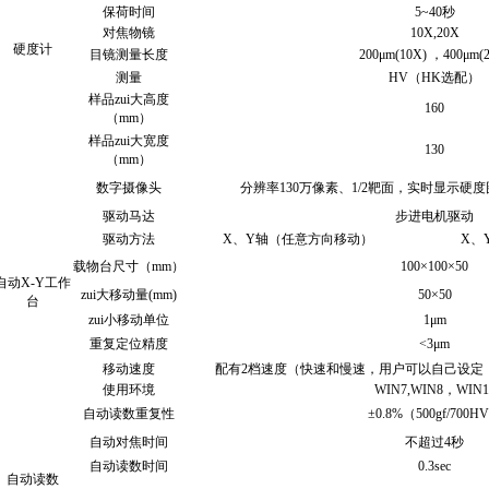
保荷时间
5~40秒
对焦物镜
10X,20X
硬度计
目镜测量长度
200μm(10X) ，400μm(
测量
HV（HK选配）
样品zui大高度
160
（mm）
样品zui大宽度
130
（mm）
数字摄像头
分辨率130万像素、1/2靶面，实时显示硬
驱动马达
步进电机驱动
驱动方法
X、Y轴（任意方向移动）
X、
载物台尺寸（mm）
100×100×50
自动X-Y工作
zui大移动量(mm)
50×50
台
zui小移动单位
1μm
重复定位精度
<3μm
移动速度
配有2档速度（快速和慢速，用户可以自己设定
使用环境
WIN7,WIN8，WIN1
自动读数重复性
±0.8%（500gf/700H
自动对焦时间
不超过4秒
自动读数时间
0.3sec
自动读数