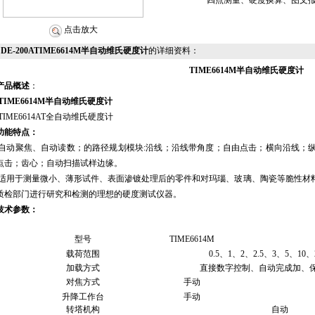
四点测量、硬度换算、图文
点击放大
DE-200ATIME6614M半自动维氏硬度计
的详细资料：
TIME6614M半自动维氏硬度计
产品概述
：
TIME6614M半自动维氏硬度计
TIME6614AT全自动维氏硬度计
功能特点：
自动聚焦、自动读数；的路径规划模块:沿线；沿线带角度；自由点击；横向沿线；
点击；齿心；自动扫描试样边缘。
适用于测量微小、薄形试件、表面渗镀处理后的零件和对玛瑙、玻璃、陶瓷等脆性材
质检部门进行研究和检测的理想的硬度测试仪器。
技术参数：
型号
TIME6614M
载荷范围
0.5、1、2、2.5、3、5、10、2
加载方式
直接数字控制、自动完成加、
对焦方式
手动
升降工作台
手动
转塔机构
自动