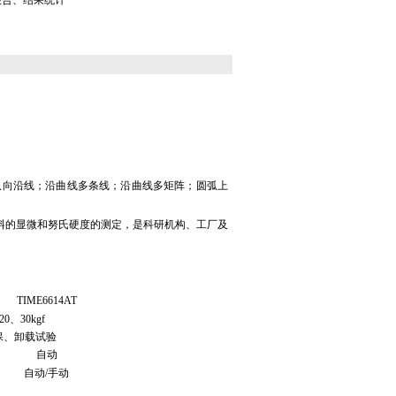
报告、结果统计
纵向沿线；沿曲线多条线；沿曲线多矩阵；圆弧上
料的显微和努氏硬度的测定，是科研机构、工厂及
TIME6614AT
0、30kgf
保、卸载试验
自动
自动/手动