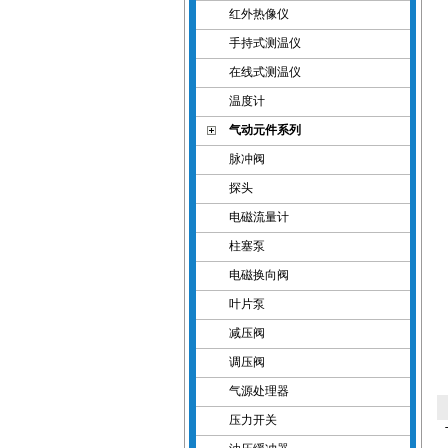
红外热像仪
手持式测温仪
在线式测温仪
温度计
气动元件系列
脉冲阀
探头
电磁流量计
柱塞泵
电磁换向阀
叶片泵
减压阀
调压阀
气源处理器
压力开关