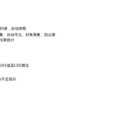
动扫便，自动拼图
量、自动寻点、对角测量、四点测
结果统计
FE值及LED测试
力不足指示