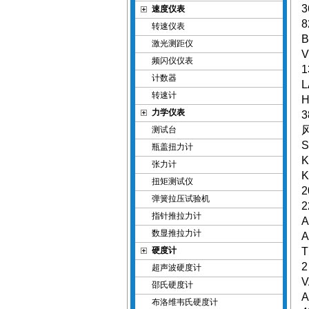
3
速度仪表
8
转速仪表
B
激光测距仪
V
频闪仪仪表
计数器
L
转速计
H
力学仪表
3
测试台
S
瓶盖扭力计
K
张力计
K
扭矩测试仪
2
弹簧拉压试验机
2
指针推拉力计
A
数显推拉力计
A
硬度计
T
2
超声波硬度计
V
邵氏硬度计
A
布洛维韦氏硬度计