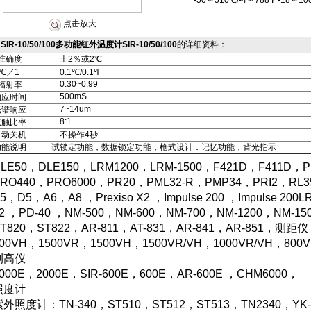
-50～510℃/-4～788℉ -18～100
点击放大
SIR-10/50/100多功能红外温度计SIR-10/50/100
的详细资料：
准确度
士2％或
2℃
℃
／1
0.1℃
/
0.1℉
0.30~0.99
辐射率
500mS
响应时间
7~14um
光谱响应
8:1
点触比率
自动关机
不操作4秒
功能说明
试锁定功能，数据锁定功能，枪式设计．记忆功能，背光指示
LE50，DLE150，LRM1200，LRM-1500，F421D，F411D，
PRO440，PRO6000，PR20，PML32-R，PMP34，PRI2，RL
5，D5，A6，A8 ，Prexiso X2 ，Impulse 200 ，Impulse 200L
2 ，PD-40 ，NM-500，NM-600，NM-700，NM-1200，NM
T820，ST822，AR-811，AT-831，AR-841，AR-851，测距仪
00VH，1500VR，1500VH，1500VR/VH，1000VR/VH，800V
测高仪
000E，
2000E，SIR-600E，600E，AR-600E ，CHM6000，
照度计
紫外照度计：
TN-340，ST510，ST512，ST513，TN2340，YK