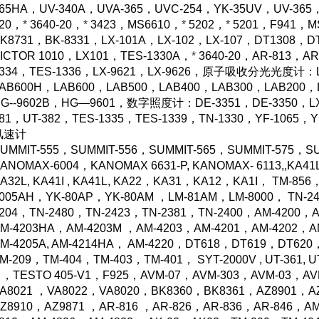
65HA，UV-340A，UVA-365，UVC-254，YK-35UV，UV-36
20，
*
3640-20，
*
3423，
MS6610，
*
5202，
*
5201，
F941，M
K8731，BK-8331，LX-101A，LX-102，LX-107，DT1308，
ICTOR 1010，LX101，TES-1330A，
*
3640-20，
AR-813，AR
1334，TES-1336，LX-9621，LX-9626，原子吸收分光光度计：L
AB600H，LAB600，LAB500，LAB400，LAB300，LAB200，
G--9602B，HG—9601，数字照度计：DE-3351，DE-3350，LX-1
81，UT-382，TES-1335，TES-1339，TN-1330，YF-1065，
风速计
UMMIT-555，
SUMMIT-556，SUMMIT-565，SUMMIT-575，
SU
ANOMAX-6004，KANOMAX 6631-P, KANOMAX- 6113,,KA41L, K
A32L, KA41I , KA41L, KA22，KA31，
KA12
，KA1I，
TM-856，
005AH，YK-80AP，YK-80AM ，LM-81AM，LM-8000， TN-2
204
，
TN-2480，TN-2423，TN-2381，
TN-2400
，
AM-4200，
A
M-4203HA，AM-4203M ，AM-4203，AM-4201，
AM-4202
，
A
M-4205A,
AM-4214HA
，
AM-4220，DT618，DT619，DT620
M-209，TM-404，TM-403，TM-401， SYT-2000V , UT-361, U
 ，TESTO 405-V1，
F925，AVM-07，
AVM-303
，AVM-03，AV
A8021 ，VA8022，VA8020，BK8360，BK8361，AZ8901，A
Z8910，AZ9871 ，AR-816 ，AR-826，AR-836，AR-846，A