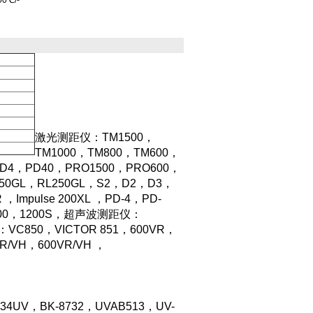
0℃/-
激光测距仪：
TM1500，
TM1000，TM800，TM600，
PD4，PD40，PRO1500，PRO600，
350GL，RL250GL，S2，D2，D3，
R ，Impulse 200XL ，PD-4，PD-
-1500，1200S，超声波测距仪：
：VC850，VICTOR 851，600VR，
R/VH，600VR/VH ，
-34UV，BK-8732，UVAB513，UV-