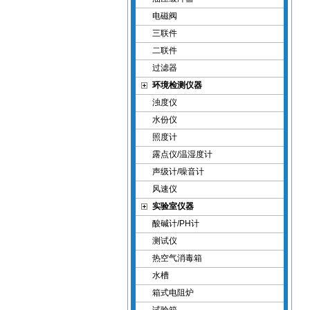
电磁阀
三联件
二联件
过滤器
环境检测仪器
浊度仪
水份仪
照度计
露点仪/温湿度计
声级计/噪音计
风速仪
实验室仪器
酸碱计/PH计
测试仪
热空气消毒箱
水槽
箱式电阻炉