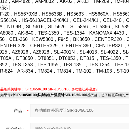
812，AM-4826，AM-4832 ，AK-02，AK03，TM-209，TM-40
声级计
F-20
，HS5670XB，HS5633B，HS5633，HS5660A，HS566
S5618A，HS-5618ACEL-240/K1，CEL-244/K1，CEL-240，
A，ND-9B，SL-5616，SL-5626，SL-5856，SL-5866，SL-585
A8080，AK-840，TES-1350，TES-1354，KANOMAX 443
50，CEL-360，KEW5800，F945，BK8650，CENTER320，
ENTER-328，CENTER329，CENTER-390，CENTER321，A
925，AZ8926，AZ8928，SL-4001N，SL-4013 , SL-4022，S
T85A，DT8850，DT8851，DT8852，DT815 ，TES-1350，TES
352，TES-1353，TES-1355，TES-1351，TES-1354，TES-13
R-824，AR-834，TM824，TM814，TM-102，TM-103，ST-10
产品相关关键字：
SIR10/50/100
SIR-10/50/100
多功能红外温度计
如果你对
SIR-10/50/100多功能红外温度计SIR-10/50/100
感兴趣，想了解更详细的产
产品：