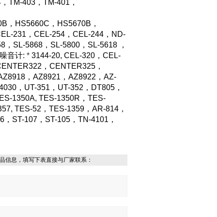
4，TM-403，TM-401，
0B，HS5660C，HS5670B，
CEL-231，CEL-254，CEL-244，ND-
8，SL-5868，SL-5800，SL-5618 ，
0，噪音计:
*
3144-20, CEL-320
，CEL-
CENTER322，CENTER325，
Z8918，AZ8921，AZ8922，AZ-
L4030，UT-351，UT-352，DT805，
-1350A, TES-1350R，TES-
57, TES-52，TES-1359，AR-814，
6，ST-107，ST-105，TN-4101，
品信息，填写下表直接与厂家联系：