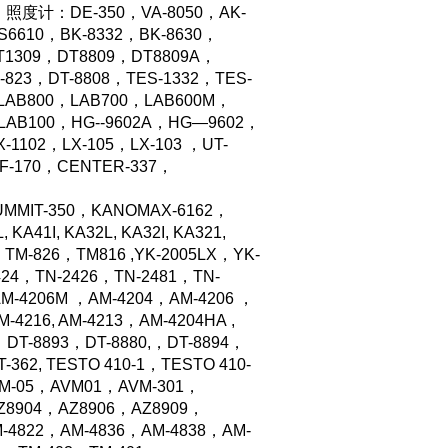
5，照度计：DE-350，VA-8050，AK-
S6610，BK-8332，BK-8630，
DT1309，DT8809，DT8809A，
-823，DT-8808，TES-1332，TES-
AB800，LAB700，LAB600M，
LAB100，HG--9602A，HG—9602，
102，LX-105，LX-103 ，UT-
YF-170，CENTER-337，
MMIT-350
，
KANOMAX-6162，
A41I, KA32L, KA32I, KA321,
TM-826，TM816 ,YK-2005LX，YK-
424，TN-2426，TN-2481，
TN-
M-4206M
，AM-4204，
AM-4206
，
M-4216, AM-4213，AM-4204HA ,
，DT-8893，
DT-8880,
，DT-8894，
T-362,
TESTO 410-1
，TESTO 410-
M-05，AVM01，AVM-301，
Z8904，AZ8906，AZ8909，
M-4822，AM-4836，AM-4838，AM-