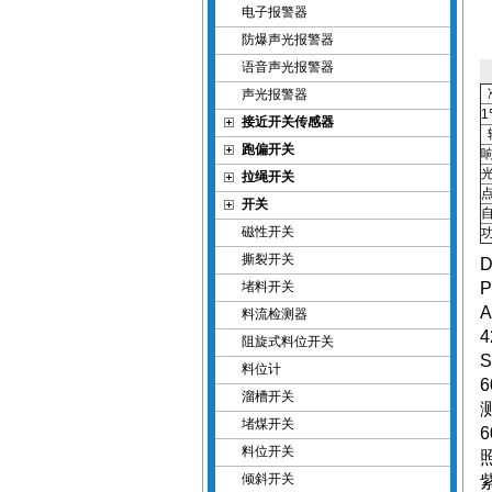
电子报警器
防爆声光报警器
语音声光报警器
声光报警器
1
接近开关传感器
跑偏开关
拉绳开关
开关
磁性开关
撕裂开关
D
堵料开关
A
料流检测器
4
阻旋式料位开关
S
料位计
6
溜槽开关
堵煤开关
6
料位开关
倾斜开关