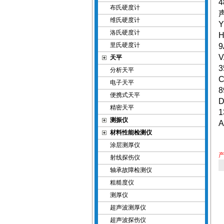
4
布氏硬度计
维氏硬度计
Y
洛氏硬度计
H
里氏硬度计
9
V
天平
3
分析天平
C
电子天平
8
便携式天平
D
精密天平
1
测振仪
A
材料性能检测仪
涂层测厚仪
射线探伤仪
轴承故障检测仪
粗糙度仪
测厚仪
超声波测厚仪
超声波探伤仪