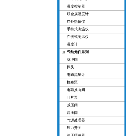
温度控制器
双金属温度计
红外热像仪
手持式测温仪
在线式测温仪
温度计
气动元件系列
脉冲阀
探头
电磁流量计
柱塞泵
电磁换向阀
叶片泵
减压阀
调压阀
气源处理器
压力开关
油压缓冲器