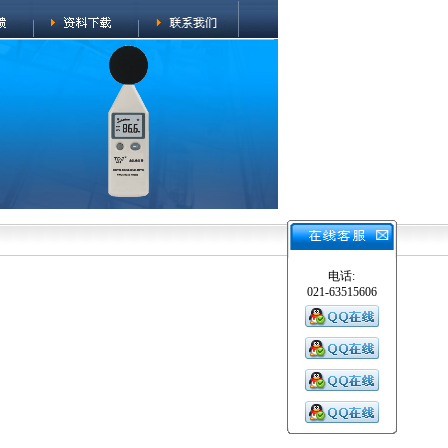
电话:
021-63515606