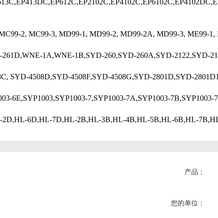
13C,EP413DC,EP612C,EP2102C,EP4102C,EP6102C,EP4102DC,E
C99-2, MC99-3, MD99-1, MD99-2, MD99-2A, MD99-3, ME99-1, ME
261D,WNE-1A,WNE-1B,SYD-260,SYD-260A,SYD-2122,SYD-2122A
, SYD-4508D,SYD-4508F,SYD-4508G,SYD-2801D,SYD-2801D1,S
03-6E,SYP1003,SYP1003-7,SYP1003-7A,SYP1003-7B,SYP1003-7
-2D,HL-6D,HL-7D,HL-2B,HL-3B,HL-4B,HL-5B,HL-6B,HL-7B,HL-
产品：
您的单位：