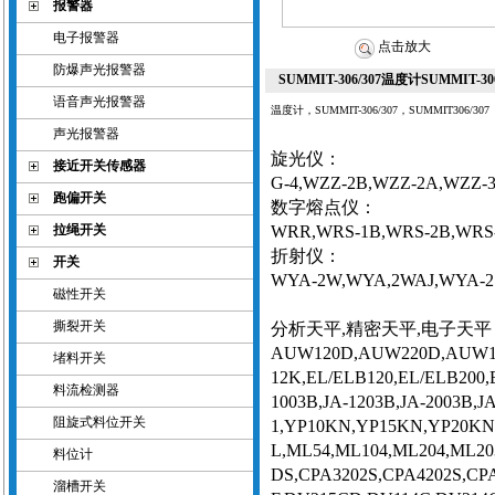
报警器
电子报警器
点击放大
防爆声光报警器
SUMMIT-306/307温度计SUMMIT-306
语音声光报警器
温度计，SUMMIT-306/307，SUMMIT306/307
声光报警器
旋光仪：
接近开关传感器
G-4,WZZ-2B,WZZ-2A,WZZ-3,
跑偏开关
数字熔点仪：
拉绳开关
WRR,WRS-1B,WRS-2B,WRS-
折射仪：
开关
WYA-2W,WYA,2WAJ,WYA-2S,
磁性开关
撕裂开关
分析天平
,精密天平,电子天平
AUW120D,AUW220D,AUW120
堵料开关
12K,EL/ELB120,EL/ELB200,
料流检测器
1003B,JA-1203B,JA-2003B,J
阻旋式料位开关
1,YP10KN,YP15KN,YP20KN,Y
L,ML54,ML104,ML204,ML20
料位计
DS,CPA3202S,CPA4202S,CPA
溜槽开关