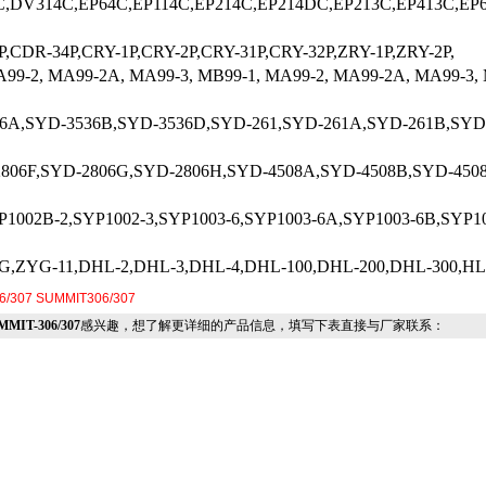
,DV314C,EP64C,EP114C,EP214C,EP214DC,EP213C,EP413C,EP6
,CDR-34P,CRY-1P,CRY-2P,CRY-31P,CRY-32P,ZRY-1P,ZRY-2P,
A99-2, MA99-2A, MA99-3, MB99-1, MA99-2, MA99-2A, MA99-3, M
6A,SYD-3536B,SYD-3536D,SYD-261,SYD-261A,SYD-261B,SYD-
806F,SYD-2806G,SYD-2806H,SYD-4508A,SYD-4508B,SYD-4508C
1002B-2,SYP1002-3,SYP1003-6,SYP1003-6A,SYP1003-6B,SYP10
2-G,ZYG-11,DHL-2,DHL-3,DHL-4,DHL-100,DHL-200,DHL-300,HL
6/307
SUMMIT306/307
MIT-306/307
感兴趣，想了解更详细的产品信息，填写下表直接与厂家联系：