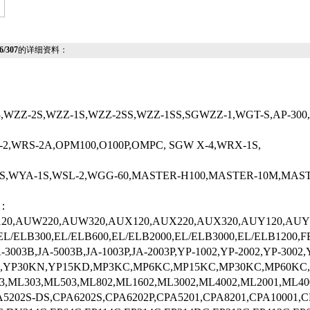
/307
的详细资料：
WZZ-2S,WZZ-1S,WZZ-2SS,WZZ-1SS,SGWZZ-1,WGT-S,AP-300,P8
2,WRS-2A,OPM100,O100P,OMPC, SGW X-4,WRX-1S,
WYA-1S,WSL-2,WGG-60,MASTER-H100,MASTER-10M,MASTER-2
：
,AUW220,AUW320,AUX120,AUX220,AUX320,AUY120,AUY220,
EL/ELB300,EL/ELB600,EL/ELB2000,EL/ELB3000,EL/ELB1200,FB
A-3003B,JA-5003B,JA-1003P,JA-2003P,YP-1002,YP-2002,YP-30
P30KN,YP15KD,MP3KC,MP6KC,MP15KC,MP30KC,MP60KC,MP100KC,M
3,ML303,ML503,ML802,ML1602,ML3002,ML4002,ML2001,ML40
5202S-DS,CPA6202S,CPA6202P,CPA5201,CPA8201,CPA10001,C