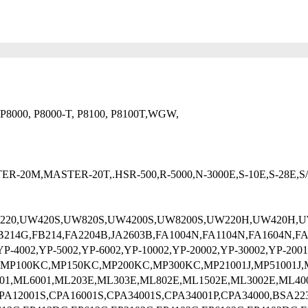
000, P8000-T, P8100, P8100T,WGW,
0M,MASTER-20T,.HSR-500,R-5000,N-3000E,S-10E,S-28E,S/
UW420S,UW820S,UW4200S,UW8200S,UW220H,UW420H,UW620H
214G,FB214,FA2204B,JA2603B,FA1004N,FA1104N,FA1604N,FA20
02,YP-4002,YP-5002,YP-6002,YP-10002,YP-20002,YP-30002,YP
P150KC,MP200KC,MP300KC,MP21001J,MP51001J,MP61001J,JA210
01,ML6001,ML203E,ML303E,ML802E,ML1502E,ML3002E,ML400
PA12001S,CPA16001S,CPA34001S,CPA34001P,CPA34000,BSA22