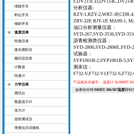
F,DV215CD,DV114C,DV214C
堵煤开关
分析仪器
:
RZY-1,RZY-2,WRT-3P,CDR-4P
料位开关
ZRY-32P, RJY-1P, MA99-1, M
倾斜开关
油口分析测量仪器：
速度仪表
SYD-267,SYD-3536,SYD-353
沥青检测类仪器：
转速仪表
SYD-2806,SYD-2806E,SYD-2
激光测距仪
试验器：
频闪仪仪表
SYP1001B-2,SYP1001B-5,SYP
测汞仪：
计数器
F732-V,F732-VJ,F732-S,F73
转速计
产品相关关键字：
温度计
SUMMIT-30
力学仪表
如果你对
SUMMIT-306/307温度计SUM
测试台
瓶盖扭力计
张力计
扭矩测试仪
弹簧拉压试验机