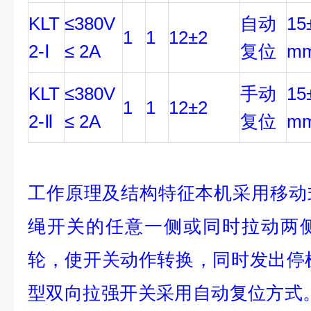
KLT
≤380V
自动
15
1
1
12±2
2-Ⅰ
≤ 2A
复位
m
KLT
≤380V
手动
15
1
1
12±2
2-Ⅱ
≤ 2A
复位
m
工作原理及结构特征本机采用移动
绳开关的任意一侧或同时拉动两
轮，使开关动作转换，同时发出停机、
型双向拉强开关采用自动复位方式。 