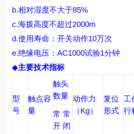
b.相对湿度不大于85%
c.海拨高度不超过2000m
d.使用寿命：开关动作10万次
e.绝缘电压：AC1000试验1分钟
◆
主要技术指标
触头
数量
型
触点容
动作力
复位
工
号
量
（Kg）
形式
行
常
常
开
闭