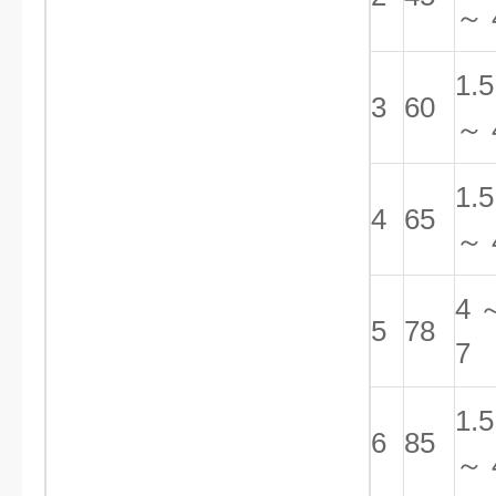
～ 
1.5
3
60
～ 
1.5
4
65
～ 
4 
5
78
7
1.5
6
85
～ 