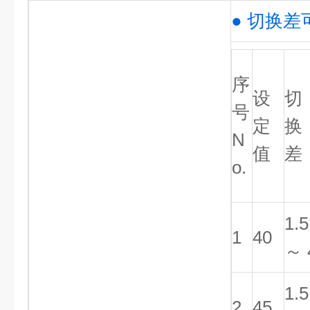
● 切换差
序
设
切
号
定
换
N
值
差
o.
1.5
1
40
～ 
1.5
2
45