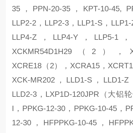
35，PPN-20-35，KPT-10-45, 
LLP2-2，LLP2-3，LLP1-S，LLP1
LLP4-Z，LLP4-Y，LLP5-1，
XCKMR54D1H29（2）
XCRE18（2），XCRA15，XCRT
XCK-MR202，LLD1-S，LLD1-Z
LLD2-3，LXP1D-120JPR（大铝
I，PPKG-12-30，PPKG-10-45，P
12-30，HFPPKG-10-45，HFPPK