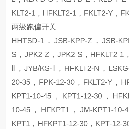
KLT2-1，HFKLT2-1，FKLT2-Y，F
两级跑偏开关
HHTSD-1，JSB-KPP-Z，JSB-KP
S，JPK2-Z，JPK2-S，HFKLT2-1
Ⅱ，JYB/KS-Ⅰ，HFKLT2-N，LSKG
20-35，FPK-12-30，FKLT2-Y，H
KPT1-10-45，KPT1-12-30，HFK
10-45，HFKPT1，JM-KPT1-10-
KPT1，HFKPT1-12-30，KPT-12-30