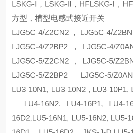
LSKG-Ⅰ，LSKG-Ⅱ，HFLSKG-Ⅰ，H
方型，槽型电感式接近开关
LJG5C-4/Z2CN2 , LJG5C-4/Z2BN
LJG5C-4/Z2BP2 , LJG5C-4/Z0A
LJG5C-5/Z2CN2 , LJG5C-5/Z2BN
LJG5C-5/Z2BP2 LJG5C-5/Z0AN2
LU3-10N1, LU3-10N2 , LU3-10P1,
LU4-16N2, LU4-16P1, LU4-16
16D2,LU5-16N1, LU5-16N2, LU5-
16D1, LU5-16D2, JKS-J-D,LU5-