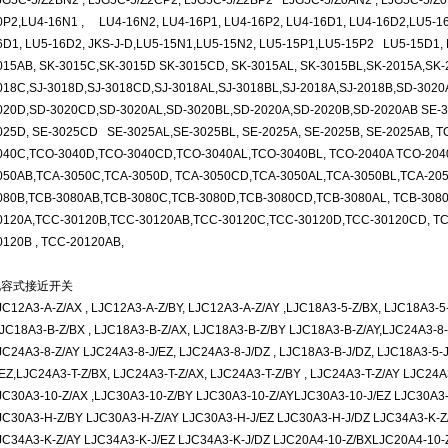
JG5C-5/Z2BN2 , LJG5C-5/Z2CP2, LJG5C-5/Z2BP2 LJG5C-5/Z0AN2 , LJG5C-5/Z0B
0P2,LU4-16N1 , LU4-16N2, LU4-16P1, LU4-16P2, LU4-16D1, LU4-16D2,LU5-1
6D1, LU5-16D2, JKS-J-D,LU5-15N1,LU5-15N2, LU5-15P1,LU5-15P2 LU5-15D1, 
015AB, SK-3015C,SK-3015D SK-3015CD, SK-3015AL, SK-3015BL,SK-2015A,SK-2
018C,SJ-3018D,SJ-3018CD,SJ-3018AL,SJ-3018BL,SJ-2018A,SJ-2018B,SD-302
020D,SD-3020CD,SD-3020AL,SD-3020BL,SD-2020A,SD-2020B,SD-2020AB SE-3
025D, SE-3025CD SE-3025AL,SE-3025BL, SE-2025A, SE-2025B, SE-2025AB, 
040C,TCO-3040D,TCO-3040CD,TCO-3040AL,TCO-3040BL, TCO-2040A TCO-204
050AB,TCA-3050C,TCA-3050D, TCA-3050CD,TCA-3050AL,TCA-3050BL,TCA-205
080B,TCB-3080AB,TCB-3080C,TCB-3080D,TCB-3080CD,TCB-3080AL, TCB-3080
0120A,TCC-30120B,TCC-30120AB,TCC-30120C,TCC-30120D,TCC-30120CD, TCC
0120B , TCC-20120AB,
电容式接近开关
JC12A3-A-Z/AX , LJC12A3-A-Z/BY, LJC12A3-A-Z/AY ,LJC18A3-5-Z/BX, LJC18A3-5
LJC18A3-B-Z/BX , LJC18A3-B-Z/AX, LJC18A3-B-Z/BY LJC18A3-B-Z/AY,LJC24A3-8-Z
JC24A3-8-Z/AY LJC24A3-8-J/EZ, LJC24A3-8-J/DZ , LJC18A3-B-J/DZ, LJC18A3-5-
/EZ,LJC24A3-T-Z/BX, LJC24A3-T-Z/AX, LJC24A3-T-Z/BY , LJC24A3-T-Z/AY LJC24A
JC30A3-10-Z/AX ,LJC30A3-10-Z/BY LJC30A3-10-Z/AYLJC30A3-10-J/EZ LJC30A3
JC30A3-H-Z/BY LJC30A3-H-Z/AY LJC30A3-H-J/EZ LJC30A3-H-J/DZ LJC34A3-K-Z
JC34A3-K-Z/AY LJC34A3-K-J/EZ LJC34A3-K-J/DZ LJC20A4-10-Z/BXLJC20A4-10-