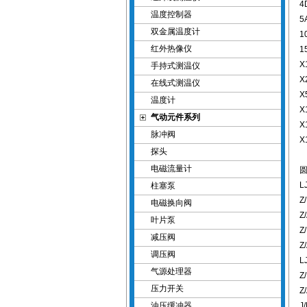
4
温度控制器
5
双金属温度计
1
红外热像仪
1
X
手持式测温仪
X
在线式测温仪
X
温度计
X
气动元件系列
X
脉冲阀
X
探头
电磁流量计
L
柱塞泵
Z
电磁换向阀
Z
叶片泵
Z
减压阀
Z
调压阀
L
气源处理器
Z
压力开关
Z
油压缓冲器
J