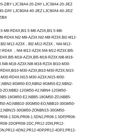
0-Z/BY LJC38A4-20-Z/AY LJC38A4-20-J/EZ
0-Z/AY LJC80A4-40-J/EZ LJC80A4-40-J/DZ
Z/BX
.5-M8-RD4X,BI1.5-M8-AZ3X,BI1.5-M8-
8-RD4X.NI2-M8-AZ3X.NI2-M8-RZ3X.BI2-M12-
X.BI2-M12-AZ3X，BI2-M12-RZ3X，NI4-M12-
RD4X ，NI4-M12-AZ3X.NI4-M12-RZ3X.BI5-
D4X.BI5-M18-AZ3X,BI5-M18-RZ3X.NI8-M18-
.NI8-M18-AZ3X.NI8-M18-RZ3X.BI10-M30-
RD4X,BI10-M30-AZ3X,BI10-M30-RZ3X,NI15-
-M30-RD4X,NI15-M30-AZ3X,NI15-M30-
2,NBN2-8GM50-EO,NBN2-8GM50-E2,NBN2-
0-ZO,NBB2-12GM50-A2,NBN4-12GM50-
BB5-18GM50-E2,NBB5-18GM50-ZO,NBB5-
50-AO,NBB10-30GM50-EO,NBB10-30GM50-
E2,NBN15-30GM50-ZONBN15-30GM50-
08-1.5DN,PR08-1.5DN2,PR08-1.5DP,PR08-
,PR08-2DOPR08-2DC,PR12-2DN,PR12-
DN,PR12-4DN2,PR12-4DP,PR12-4DP2,PR12-