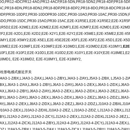
DO,PR12-4DCPR12-4AO,PR12-4ACP,R18-5DN,PR18-5DN2,PR18-4DP,PR18-5DP
AC,PR18-8DN,PR18-8DN2,PR18-8DP,PR18-8DP2,PR18-8DO,PR18-8DCPR18-8
0DP,PR30-10DP2,PR30-10DOPR30-10DC,PR30-10AO,PR30-10AC,PR30-15DN,P
5DO,PR30-15DC,PR30-15AO,PR30-15AC,E2E-X1R5E1,E2E-X1R5E2,E2E-X1R5F
1R5D2,E2E-X2ME1,E2E-X2ME2,E2E-X2MF1,E2E-X2MF2,E2E-X2MD1,E2E-X2MD2
2F2,E2E-X2D1,E2E-X2D2,E2E-X2Y1,E2E-X2Y2,E2E-X5ME1,E2E-X5ME2,E2E-X
5MY1,E2E-X5MY2,E2E-X5E1,E2E-X5E2E2E-X5F1,E2E-X5F2,E2E-X5D1,E2E-X5D
10ME2,E2E-X10MF1,E2E-X10MF2,E2E-X10MD1,E2E-X10MD2,E2E-X10MY1,
E2E
10F1,E2E-X10F2,E2E-X10D1,E2E-X10D2,E2E-X10Y1,E2E-X10Y,E2E-X18ME1,E
18MD1, E2E-X18MD2, E2E-X18MY1, E2E-X18MY2,
圆柱形电感式接近开关
J4A3-1-Z/BX,LJ4A3-1-Z/AX,LJ4A3-1-Z/BY,LJ4A3-1-Z/AY,LJ5A3-1-Z/BX, LJ5A3-1-Z/A
/BX,LJ6A3-1-Z/AX,LJ6A3-1-Z/BY,LJ6A3-1-Z/AY,LJ6A3-1-Z/EX,LJ6A3-1-Z/DX,LJ6A3-
/AX,LJ6A3-2-Z/BY,LJ6A3-2-Z/AY,LJ6A3-2-Z/EX,LJ6A3-2-Z/DX,LJ6A3-2-Z/EZ,LJ6A3-
/BY,LJ8A3-1-Z/AY,LJ8A3-1-Z/EX,LJ8A3
-
1-Z/DX,LJ8A3-1-Z/EZ,LJ8A3-1-Z/DZ,LJ8A3-
/AY,LJ8A3-2-Z/EX,LJ8A3-2-Z/DX,LJ8A3-2-Z/EZ,LJ8A3-2-Z/DZ,LJ10A3-2-Z/BXLJ10A3
J10A3-2-Z/EX,LJ10A3-2-Z/DXLJ10A3-2-Z/EZ, LJ10A3-2-Z/DZ, LJ12A3-2-Z/BX,LJ1
/BY,LJ12A3-2-Z/AY,LJ12A3-2-Z/CY,LJ12A3-2-Z/EX,LJ12A3-2-Z/DXLJ12A3-2-J/EZ,L
/AX,LJ12A3-4-Z/CXLJ12A3-4-Z/BY,LJ12A3-4-Z/AY,LJ12A3-4-Z/CY,LJ12A3-4-Z/EX,
/DZ,LJ18A3-5-Z/BX,LJ18A3-5-Z/AX,LJ18A3-5-Z/CX.LJ18A3-5-Z/BY,LJ18A3-5-Z/AY,