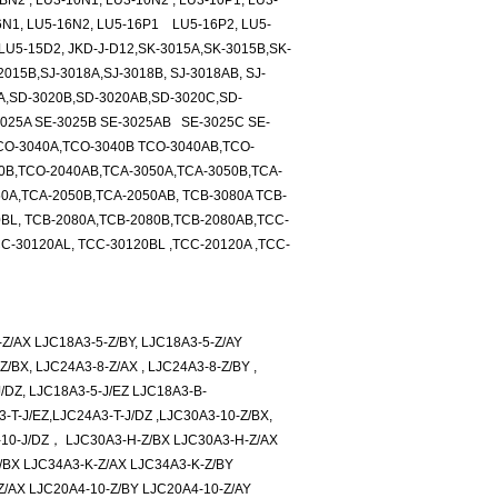
N2 , LU3-10N1, LU3-10N2 , LU3-10P1, LU3-
6N1, LU5-16N2, LU5-16P1 LU5-16P2, LU5-
LU5-15D2, JKD-J-D12,SK-3015A,SK-3015B,SK-
015B,SJ-3018A,SJ-3018B, SJ-3018AB, SJ-
0A,SD-3020B,SD-3020AB,SD-3020C,SD-
025A SE-3025B SE-3025AB SE-3025C SE-
TCO-3040A,TCO-3040B TCO-3040AB,TCO-
0B,TCO-2040AB,TCA-3050A,TCA-3050B,TCA-
0A,TCA-2050B,TCA-2050AB, TCB-3080A TCB-
BL, TCB-2080A,TCB-2080B,TCB-2080AB,TCC-
-30120AL, TCC-30120BL ,TCC-20120A ,TCC-
-Z/AX LJC18A3-5-Z/BY, LJC18A3-5-Z/AY
/BX, LJC24A3-8-Z/AX , LJC24A3-8-Z/BY ,
J/DZ, LJC18A3-5-J/EZ LJC18A3-B-
3-T-J/EZ,LJC24A3-T-J/DZ ,LJC30A3-10-Z/BX,
-10-J/DZ， LJC30A3-H-Z/BX LJC30A3-H-Z/AX
/BX LJC34A3-K-Z/AX LJC34A3-K-Z/BY
Z/AX LJC20A4-10-Z/BY LJC20A4-10-Z/AY