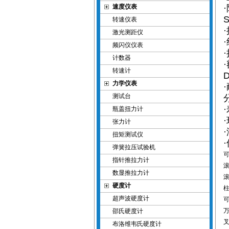
速度仪表
转速仪表
·
激光测距仪
频闪仪仪表
计数器
·
转速计
D
力学仪表
测试台
瓶盖扭力计
·
张力计
扭矩测试仪
弹簧拉压试验机
指针推拉力计
数显推拉力计
硬度计
超声波硬度计
邵氏硬度计
布洛维韦氏硬度计