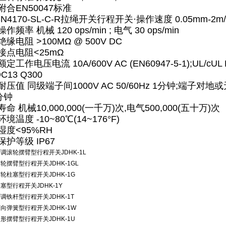
·附合EN50047标准
SN4170-SL-C-R拉绳开关行程开关·操作速度 0.05mm-2m/
操作频率 机械 120 ops/min ; 电气 30 ops/min
·绝缘电阻 >100MΩ @ 500V DC
·接点电阻<25mΩ
额定工作电压电流 10A/600V AC (EN60947-5-1);UL/cUL Lis
C13 Q300
·耐压值 同级端子间1000V AC 50/60Hz 1分钟;端子对地或无载
分钟
·寿命 机械10,000,000(一千万)次,电气500,000(五十万)次
环境温度 -10~80℃(14~176°F)
·湿度<95%RH
·保护等级 IP67
可调滚轮摆臂型行程开关
JDHK-1L
滚轮摆臂型行程开关
JDHK-1GL
滚轮柱塞型行程开关
JDHK-1G
柱塞型行程开关
JDHK-1Y
可调铁杆型行程开关
JDHK-1T
万向弹簧型行程开关
JDHK-1W
叉形摆臂型行程开关
JDHK-1U