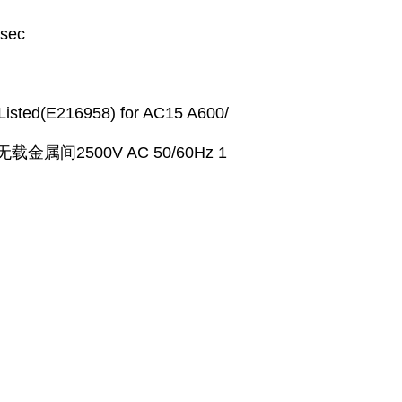
sec
ted(E216958) for AC15 A600/
金属间2500V AC 50/60Hz 1