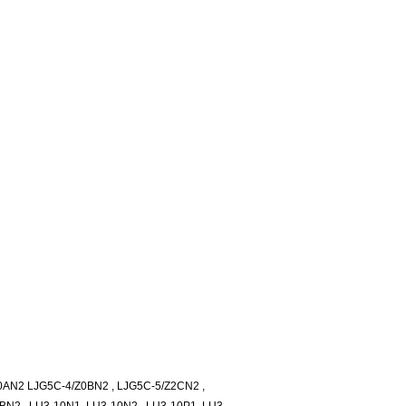
0AN2 LJG5C-4/Z0BN2 , LJG5C-5/Z2CN2 ,