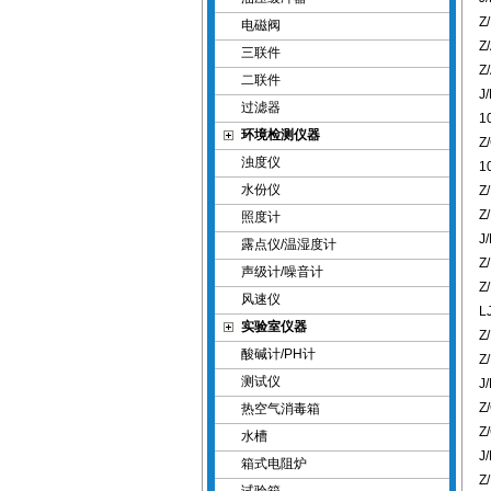
Z
电磁阀
Z
三联件
Z
二联件
J
过滤器
1
环境检测仪器
Z
浊度仪
1
水份仪
Z
Z
照度计
J
露点仪/温湿度计
Z
声级计/噪音计
Z
风速仪
L
实验室仪器
Z
酸碱计/PH计
Z
测试仪
J
Z
热空气消毒箱
Z
水槽
J
箱式电阻炉
Z