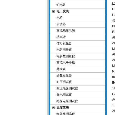
L
铂电阻
L
电工仪表
L
电桥
示波器
B
直流稳压电源
R
功率计
A
A
信号发生器
M
电阻测量仪
A
电参数测量仪
A
直流电子负载
M
兆欧表
R
函数发生器
8
耐压测试仪
E
耐压绝缘测试仪
1
E
漏电测试仪
A
绝缘电阻测试仪
1
温度仪表
2
红外线测温仪