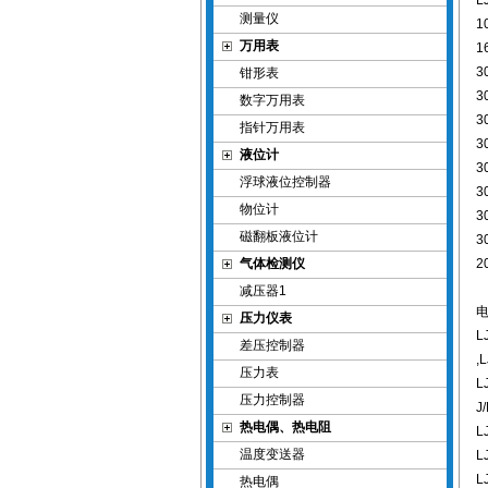
L
测量仪
1
万用表
1
3
钳形表
3
数字万用表
3
指针万用表
3
液位计
3
浮球液位控制器
3
物位计
3
磁翻板液位计
3
气体检测仪
2
减压器1
压力仪表
L
差压控制器
,
压力表
L
压力控制器
J
热电偶、热电阻
L
温度变送器
L
L
热电偶