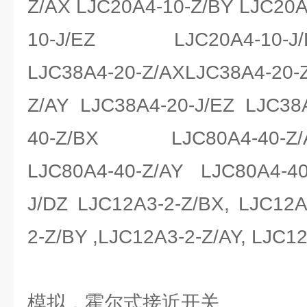
Z/AX LJC20A4-10-Z/BY LJC20A
10-J/EZ LJC20A4-10-J/DZ
LJC38A4-20-Z/AXLJC38A4-20
Z/AY LJC38A4-20-J/EZ LJC38
40-Z/BX LJC80A4-40-Z/AX
LJC80A4-40-Z/AY LJC80A4-40
J/DZ LJC12A3-2-Z/BX, LJC12A
2-Z/BY ,LJC12A3-2-Z/AY, LJC1
模拟，霍尔式接近开关