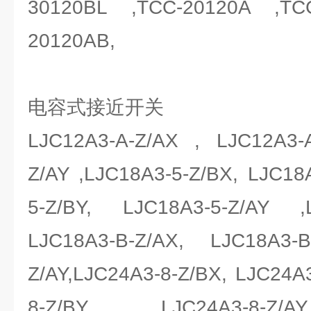
30120BL ,TCC-20120A ,TC
20120AB,
电容式接近开关
LJC12A3-A-Z/AX , LJC12A3-A
Z/AY ,LJC18A3-5-Z/BX, LJC18
5-Z/BY, LJC18A3-5-Z/AY ,
LJC18A3-B-Z/AX, LJC18A3-
Z/AY,LJC24A3-8-Z/BX, LJC24A3
8-Z/BY , LJC24A3-8-Z/AY