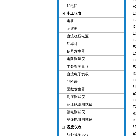
E
铂电阻
E
电工仪表
E
E
电桥
D
示波器
E
直流稳压电源
E
功率计
E
信号发生器
E
电阻测量仪
E
电参数测量仪
E
R
直流电子负载
E
兆欧表
5
函数发生器
E
耐压测试仪
E
耐压绝缘测试仪
E
漏电测试仪
R
绝缘电阻测试仪
D
5
温度仪表
E
红外线测温仪