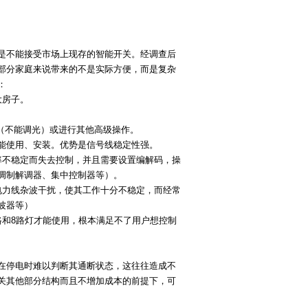
是不能接受市场上现存的智能开关。经调查后
部分家庭来说带来的不是实际方便，而是复杂
：
大房子。
。
（不能调光）或进行其他高级操作。
训才能使用、安装。优势是信号线稳定性强。
率不稳定而失去控制，并且需要设置编解码，操
调制解调器、集中控制器等）。
电力
线杂波干扰，使其工作十分不稳定，而经常
波器等）
6路和8路灯才能使用，根本满足不了用户想控制
在停电时难以判断其通断状态，这往往造成不
关其他部分结构而且不增加成本的前提下，可