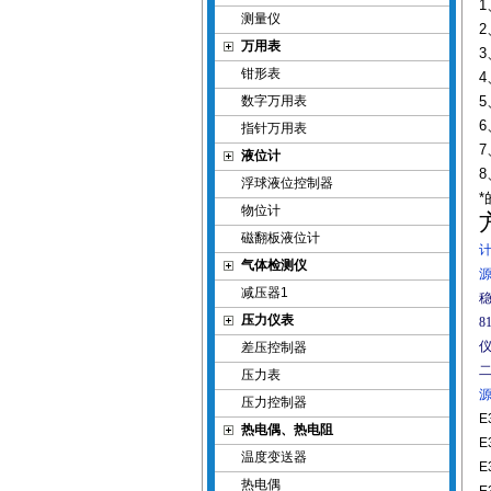
测量仪
万用表
钳形表
数字万用表
指针万用表
液位计
浮球液位控制器
物位计
磁翻板液位计
计
气体检测仪
源
减压器1
稳
压力仪表
8
仪
差压控制器
二
压力表
源
压力控制器
E
热电偶、热电阻
E
温度变送器
E
热电偶