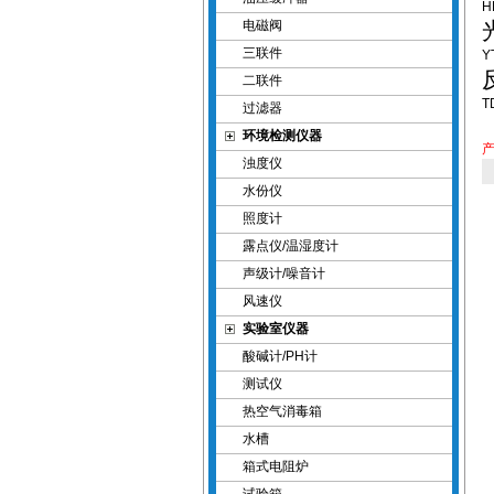
H
电磁阀
三联件
Y
二联件
T
过滤器
环境检测仪器
浊度仪
水份仪
照度计
露点仪/温湿度计
声级计/噪音计
风速仪
实验室仪器
酸碱计/PH计
测试仪
热空气消毒箱
水槽
箱式电阻炉