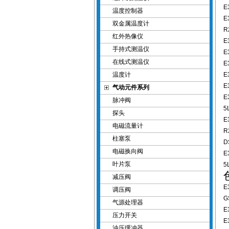
E
温度控制器
E
双金属温度计
R
红外热像仪
E
手持式测温仪
E
在线式测温仪
E
温度计
E
E
气动元件系列
E
脉冲阀
5
探头
E
电磁流量计
R
柱塞泵
D
电磁换向阀
E
叶片泵
5
减压阀
E
调压阀
G
气源处理器
E
压力开关
E
油压缓冲器