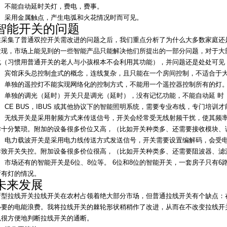
3、不能自动延时关灯，费电，费事。
4、采用金属触点，产生
电弧
和火花情况时而可见。
智能开关的问题
在采集了普通双控开关需改进的问题之后，我们重点分析了为什么大多数家庭还
发现，市场上能见到的一些智能产品只能解决他们所提出的一部分问题，对于大
化（习惯用普通开关的老人与小孩根本不会利用其功能），并问题还是处处可见
1、宾馆床头总控制盒式的概念，连线复杂，且只能在一个房间控制，不适合于
2、单独的遥控灯不能实现网络化的控制方式，不能用一个遥控器控制所有的灯
3、单独的调光（延时）开关只是调光（延时），没有记忆功能，不能自动延 时
4、CE BUS，IBUS 或其他协议下的智能照明系统，需要专业布线，专门培
5、无线开关是采用射频方式来传送信号，开关会经常受无线射频干扰，使其频
作十分繁琐。附加的设备很多价位又高，（比如开关种类多、还需要接收模块、
6、电力载波开关是采用电力线传送方式发送信号，开关需要设置编解码，会受
导致开关失控。附加设备很多价位很高，（比如开关种类多、还需要阻波器、滤
7、市场还有的智能开关是6位、8位等。 6位和8位的智能开关，一套房子只有
所有灯的情况。
未来发展
新型拉线开关拉线开关在农村占领着绝大部分市场，但普通拉线开关有个缺点：
必要的电能浪费。我将拉线开关的棘轮形状稍稍作了改进，从而在不改变拉线开
以很方便地判断拉线开关的通断。