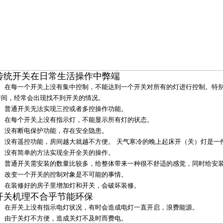
传统开关在日常生活操作中弊端
1、在每一个开关上没有集中控制，不能达到一个开关对所有的灯进行控制。特
房间，经常会出现找不到开关的情况。
2、普通开关无法实现
三控
或者多控操作功能。
3、在每个开关上没有指示灯，不能显示所有灯的状态。
4、没有断电保护功能，存在安全隐患。
5、没有
遥控
功能，房间越大就越不方便。 天气寒冷的晚上起床开（关）灯是一
6、没有简单的方法实现全开全关的操作。
7、普通开关需安装的数量比较多，给整体带来一种很不舒适的感觉，同时给安
8、改变一个开关的控制对象是不可能的事情。
9、在装修好的房子里增加灯和开关，会破坏装修。
开关机理不合乎节能环保
1、在开关上没有指示电灯状况，有时会造成电灯一直开启，浪费能源。
2、由于关灯不方便，造成关灯不及时而费电。