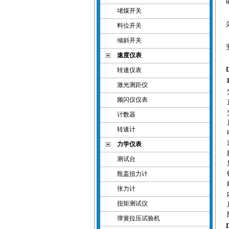
堵煤开关
料位开关
倾斜开关
速度仪表
转速仪表
激光测距仪
频闪仪仪表
计数器
转速计
力学仪表
测试台
瓶盖扭力计
张力计
扭矩测试仪
弹簧拉压试验机