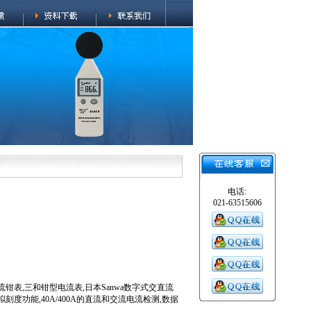
电话:
021-63515606
D,电流钳表,三和钳型电流表,日本Sanwa数字式交直流
模拟刻度功能,40A/400A的直流和交流电流检测,数据