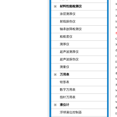
材料性能检测仪
7
涂层测厚仪
3
射线探伤仪
S
0
轴承故障检测仪
粗糙度仪
G
测厚仪
X
超声波测厚仪
C
超声波探伤仪
D
测量仪
P
万用表
W
钳形表
数字万用表
W
指针万用表
W
液位计
浮球液位控制器
D