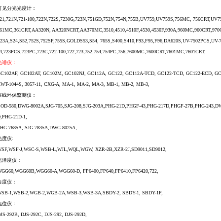
可见分光光度计：
21,721N,721-100,722N,722S,7230G,723N,751GD,752N,754N,755B,UV759,UV759S,756MC, 756CRT,U
61MC,361CRT,AA320N, AA320NCRT,AA370MC,3510,4510,4510F,4530,4530F,930A,960MC,960CRT,970C
23A,S24,S52,752S,752SP,755S,GOLDS53,S54, 765S,S400,S410,F93,F95,F96,DA620S,UV-7502PCS,UV
4,723PCS,723PC,723C,722-100,722,723,752,754,754PC,756,7600MC,7600CRT,7601MC,7601CRT,
色谱仪：
C102AF, GC102AT, GC102M, GC102NJ, GC112A, GC122, GC112A-TCD, GC122-TCD, GC122-ECD, GC-
WT-1044S, 3057-11, CXG-A, MA-1, MA-2, MA-3, MB-1, MB-2, MB-3,
在线环保监测仪：
OD-580,DWG-8002A,SJG-705,SJG-208,SJG-203A,PHG-21D,PHGF-43,PHG-217D,PHGF-27B,PHG-243,DW
,PHG-21D-1,
HG-7685A, SJG-7835A,DWG-8025A,
色度仪:
SF,WSF-J,WSC-S,WSB-L,WJL,WQL,WGW, XZR-2B,XZR-2J,SD9011,SD9012,
光泽度仪：
GG60,WGG60B,WGG60-A,WGG60-D, FP6400,FP640,FP6410,FP6420,722,
白度仪：
SB-1,WSB-2,WGB-2,WGB-2A,WSB-3,WSB-3A,SBDY-2, SBDY-1, SBDY-1P,
电位仪：
JS-292B, DJS-292C, DJS-292, DJS-292D,