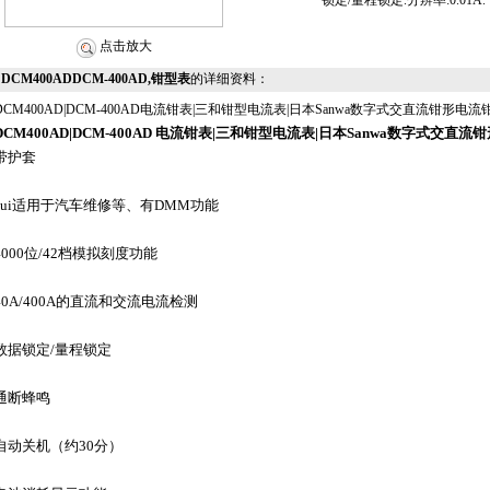
锁定/量程锁定.分辨率:0.01A.
点击放大
DCM400ADDCM-400AD,钳型表
的详细资料：
DCM400AD|DCM-400AD电流钳表|三和钳型电流表|日本Sanwa数字式交直流钳形电流
DCM400AD|DCM-400AD
电流钳表
|三和
钳型电流表
|日本Sanwa
数字式交直流钳
带护套
zui适用于汽车维修等、有DMM功能
4000位/42档模拟刻度功能
40A/400A的直流和交流电流检测
数据锁定/量程锁定
通断蜂鸣
自动关机（约30分）