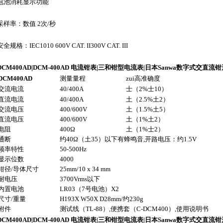
电池消耗显示功能
采样率：数值 2次/秒
安全规格：IEC1010 600V CAT. II300V CAT. III
DCM400AD|DCM-400AD
电流钳表
|三和
钳型电流表
|日本Sanwa
数字式交直流钳
DCM400AD
测量量程
zui高准确度
交流电流
40/400A
士（2%士10）
直流电流
40/400A
土（2.5%土2）
交流电压
400/600V
土（1.5%土5）
直流电压
400/600V
土（1%土2）
电阻
400
Ω
土（1%士2）
通断
约40Ω（土35）以下有蜂鸣音,开路电压：约1.5V
频率特性
50-500Hz
显示位数
4000
钳径/导体尺寸
25mm/10 x 34 mm
耐电压
3700Vrms以下
内置电池
LR03（7号电池）X2
尺寸/重量
H193X W50X D28mm/约230g
附件
测试线（TL-88）,便携套（C-DCM400）,使用说明书
DCM400AD|DCM-400AD
电流钳表
|三和
钳型电流表
|日本Sanwa
数字式交直流钳