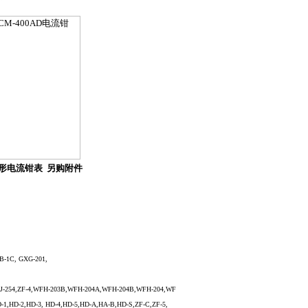
形电流钳表
另购附件
B-1C, GXG-201,
,ZQJ-254,ZF-4,WFH-203B,WFH-204A,WFH-204B,WFH-204,WF
1,HD-2,HD-3, HD-4,HD-5,HD-A,HA-B,HD-S,ZF-C,ZF-5,