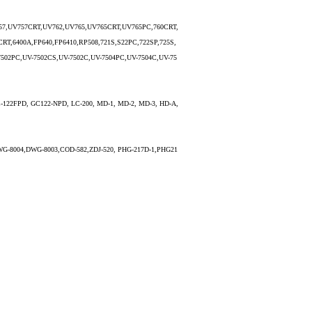
V757,UV757CRT,UV762,UV765,UV765CRT,UV765PC,760CRT,
RT,6400A,FP640,FP6410,RP508,721S,S22PC,722SP,725S,
-7502PC,UV-7502CS,UV-7502C,UV-7504PC,UV-7504C,UV-75
122FPD, GC122-NPD, LC-200, MD-1, MD-2, MD-3, HD-A,
G-8004,DWG-8003,COD-582,ZDJ-520, PHG-217D-1,PHG21