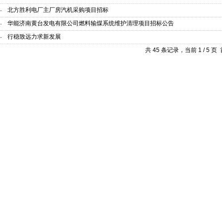
北方胜利电厂主厂房汽机采购项目招标
·
华能济南黄台发电有限公司燃料输煤系统维护清理项目招标公告
·
行稳致远力求新发展
·
共 45 条记录，当前 1 / 5 