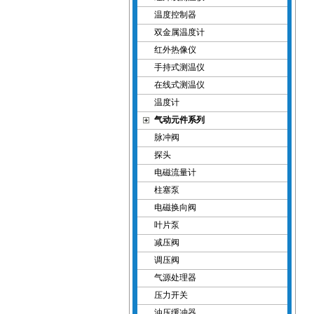
温度控制器
双金属温度计
红外热像仪
手持式测温仪
在线式测温仪
温度计
气动元件系列
脉冲阀
探头
电磁流量计
柱塞泵
电磁换向阀
叶片泵
减压阀
调压阀
气源处理器
压力开关
油压缓冲器