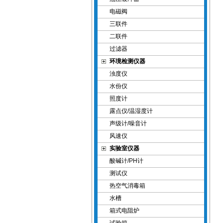
电磁阀
三联件
二联件
过滤器
环境检测仪器
浊度仪
水份仪
照度计
露点仪/温湿度计
声级计/噪音计
风速仪
实验室仪器
酸碱计/PH计
测试仪
热空气消毒箱
水槽
箱式电阻炉