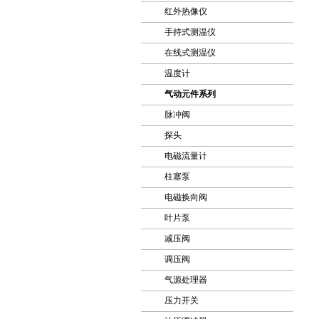
红外热像仪
手持式测温仪
在线式测温仪
温度计
气动元件系列
脉冲阀
探头
电磁流量计
柱塞泵
电磁换向阀
叶片泵
减压阀
调压阀
气源处理器
压力开关