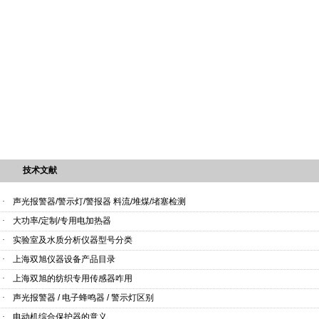
技术文献
·
声光报警器/警示灯/警报器 料流/堆煤/堵塞检测
·
大功率/定制/专用电加热器
·
实验室及水质分析仪器型号分类
·
上海双旭仪器设备产品目录
·
上海双旭的纺织专用传感器咋用
·
声光报警器 / 电子蜂鸣器 / 警示灯区别
·
电动机综合保护器的意义